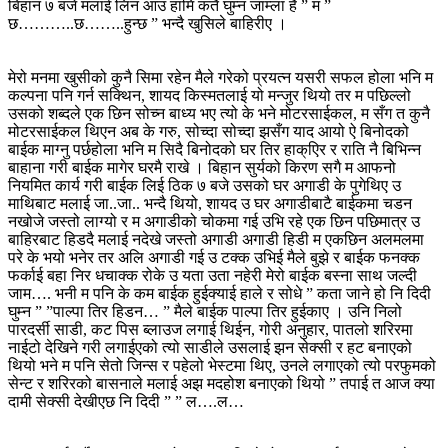
बिहान ७ बजे मलाई लिन आउ हामि कतै घुम्न जाम्ला है ” म ”
छ………..छ……..हुन्छ ” भन्दै खुसिले बाहिरीए ।
मेरो मनमा खुसीको कुनै सिमा रहेन मैले गरेको प्रयत्न यसरी सफल होला भनि म
कल्पना पनि गर्न सक्थिन, शायद किस्मतलाई यो मन्जुर थियो तर म पछिल्लो
उसको शब्दले एक छिन सोच्न बाध्य भए त्यो के भने मोटरसाईकल, म सँग त कुनै
मोटरसाईकल थिएन अब के गरु, सोच्दा सोच्दा झसँग याद आयो ऐ बिनोदको
बाईक माग्नु पर्छहोला भनि म सिदै बिनोदको घर तिर हाक्एिर र राति नै बिभिन्न
बाहाना गरी बाईक मागेर घरमै राखे । बिहान सुर्यको किरण सगै म आफनो
नियमित कार्य गरी बाईक लिई ठिक ७ बजे उसको घर अगाडी के पुगेथिए उ
माथिबाट मलाई जा..जा.. भन्दै थियो, शायद उ घर अगाडीबाटै बाईकमा चडन
नखोजे जस्तो लाग्यो र म अगाडीको चोकमा गई उभि रहे एक छिन पछिमात्र उ
बाहिरबाट हिडदै मलाई नदेखे जस्तो अगाडी अगाडी हिडी म एकछिन अलमलमा
परे के भयो भनेर तर अलि अगाडी गई उ टक्क उभिई मैले बुझे र बाईक फनक्क
फर्काई बहा निर धचाक्क रोके उ यता उता नहेरी मेरो बाईक बस्ना साथ जल्दी
जाम…. भनी म पनि के कम बाईक हुईक्याई हाले र सोधे ” कता जाने हो नि दिदी
घुम्न ” ”पाल्पा तिर हिडन… ” मैले बाईक पाल्पा तिर हुईकाए । उनि निलो
पारदर्सी साडी, कट पिस ब्लाउज लगाई थिईन, गोरी अनुहार, पातलो शरिरमा
नाईटो देखिने गरी लगाईएको त्यो साडीले उसलाई झन सेक्सी र हट बनाएको
थियो भने म पनि सेतो जिन्स र पहेलो भेस्टमा थिए, उनले लगाएको त्यो परफुमको
सेन्ट र शरिरको बासनाले मलाई अझ मदहोश बनाएको थियो ” तपाई त आज क्या
दामी सेक्सी देखीएछ नि दिदी ” ” ल….ल…