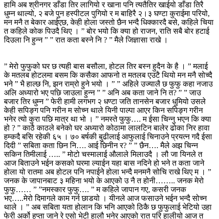
हामि अब श्रीनगर डाँडा तिर लागियो र खाना पनि त्यतैतिर खाईयो डाँडा तिरै
धुम्न थाल्यो, २ बजे पुन हस्पीटल पुगियो र म बाहिरै २।३ घण्टा कुराईमा परियो,
मन मनै त बेकार आईएछ, केही होला जस्तो छैन भन्दै धिक्कारदै बसे, कहिले चिया
त कहिले कोक पिउदै थिए । ” बोर भयो कि क्या हो राजन, राति सबै बोर हटाई
दिउला नि हुन्न ” ” रात कता बस्ने नि ? ” मैले जिज्ञासा राखे ।
” मेरो फुफुको घर छ त्यही बास बसौला, होटल तिर बस्न हुदैन के है । ” मलाई
के मतलब होटलमा बसम कि कसैका आफनो त मतलब एउटै थियो मन मनै सोच्दै
भने ” भै हाल्छ नि, झन राम्रो हुने भयो । ” ” अहिले उज्यालै छ फुफु कहा नजाउ
अलि अध्यारो भए पछि जाउला हुन्न ” ” अनि अब कता जाने नि त? ” ” जाउ
बजार तिर धुम्न ” फेरी हामी लगभग २ धण्टा जति तानसेन बजार धुमियो उसले
केही सपिङ्ग पनि गरीन म सोच्न थाले यिनी पाल्पा आएर किन सपिङ्ग गरीन
भनेर त्यो कुरा पछि मात्र था भो । ” नमस्ते फुफु…. म ईसा चिन्नु भएन कि क्या
हो ? ” काठै काठले बनेको घर अध्यारो कोठामा लालटिन बालेर ढोका निर हावा
हम्कदै बसि रहेकी ६५ । ७० बर्षकी बुढीलाई आफुलाई चिनाउने प्रयत्न गदै ईसा
दिदी ” सबिता कता छिन नि…. आई छिनीन र? ” ” छैन…. मैले अझ चिन्न
सकिन तिमीलाई ….. ” मोटो चस्मालाई औलाले मिलाउदै । लौ जा यिनले त
आज बिताउने भईन कसको घरमा ल्याईन यहा बास नदिने हो भने त कता जाने
होला यो रातमा अब होटल पनि नपाईने होला भन्दै मनमनै सोचि राखे थिए म । ”
जनक के जापानबाट ३ महिना भयो के आएको उ नै त होनी…….. जनक मेरो
फुफु…… ” ”नमस्कार फुफु…. ” म कहिले जापान गए, कसरी जनक
भए…..मेरो दिमागले काम गर्न छाडयो । यीनले आज फसाउने भईन भन्दै सोच्न
थाले । ” अब सबिता यता होलान कि भनि आएको ठिकै छ फुफुलाई भेटियो उहा
फेरी अर्को हप्ता जाने रे एसो भेटी हालौ भनेर आएको रात परि हालीयो आज त