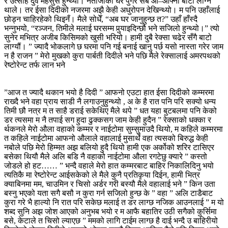
र उत्साह दुवै महसुस हुन्थ्यो। नेताजीको घर पुगेर सबै आ–आफ्नो बाटो लाग्न
थाले। तर ईसा दिदीको नजरमा अझै केही अधुरोपन देखिन्थ्यो। म पनि उहाँलाई
छोड्न चाहिरहेको थिइनँ। मैले सोधेँ, “अब घर जानुहुन्छ त?” उहाँ हाँस्दै
भन्नुभयो, “रञ्जन, तिमीले मलाई घरसम्म पुर्‍याइदिन्छौ भने सजिलो हुन्थ्यो।” त्यो
सुनेर मभित्र अजीब किसिमको खुसी भरियो। हामी दुबै रेक्सा चढेर सँगै बाटो
लाग्यौं। ” ज्यादै भोकलागे छ घरमा पनि गई बनाई खानु पर्छ यसो नास्ता गरेर जाम
न है राजन ” मेरो मुखको कुरा पार्बती दिदीले भने पछि मैले रेक्सालाई अमरपथको
रेष्टोरेन्ट तर्फ लान भने
”आज त ज्यादै थकान भयो है दिदी ” आफनो एउटा हात ईसा दिदीको कम्मरमा
राख्दै भने वहा प्राय साडी नै लगाउनुहुन्थ्यो , अ के है रात पनि परि सक्यो धन्य
तिमी छौ नत्र म त साहै डराई सकेथिए मैले थपे ” धत यहा बुटबलमा पनि केको
डर त्यसमा म नै तपाई सग हुदा ढुक्कसग जाम केही हुदैन ” रेक्साको धक्का र
र्थकनले मेरो औला वहाको कम्मर र नाईटोमा सुम्सुमाउदै थियो, म कहिले कम्मरमा
त कहिले नाईटोमा आफनो औलाले वहालाई मुसार्थे वहा त्यसको बिरुद्ध केही
नबोले पछि मेरो हिम्मत अझ बलियो हुदै थियो हामी एक अर्कोको शरिर टासिएर
बसेका थियौ मैले अलि बडि नै वहाको नाईटोमा औला रगटेछु क्यारे ” कस्तो
जोडले हो हट…… ” भन्दै वहाले मेरो हात कम्मरबाट बाहिर निकालिदिनु भयो
त्यतिकै मा रेष्टोरेन्ट आईसकेको ले मैले कुनै प्रतिकृया दिईन, हामी भित्र
क्याबिनमा मम, चाउमिन र चिसो अर्डर गरी बस्यौ मैले वहालाई भने ” किन उता
बस्नु भएको यता सगै बसौ न कुरा गर्न सजिलो हुन्छ के ” वहा ” अलि टाडैबाट
कुरा गरे भै हाल्यो नि रात परि सकेछ मलाई त डर लाग्छ नजिक आउनलाई ” म यो
शब्द सुनि अझ जोश आएको अनुभब भयो र म आफै बहातिर उठी सगैको कुर्सिमा
बसे, केटाले त चिसो ल्याएछ ” ममको लागि टाईम लाग्छ है दाई भन्दै उ बाहिरीयो