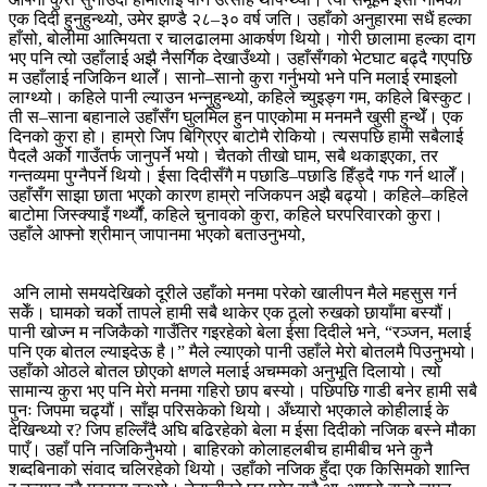
एक दिदी हुनुहुन्थ्यो, उमेर झण्डै २८–३० वर्ष जति। उहाँको अनुहारमा सधैं हल्का
हाँसो, बोलीमा आत्मियता र चालढालमा आकर्षण थियो। गोरी छालामा हल्का दाग
भए पनि त्यो उहाँलाई अझै नैसर्गिक देखाउँथ्यो। उहाँसँगको भेटघाट बढ्दै गएपछि
म उहाँलाई नजिकिन थालेँ। सानो–सानो कुरा गर्नुभयो भने पनि मलाई रमाइलो
लाग्थ्यो। कहिले पानी ल्याउन भन्नुहुन्थ्यो, कहिले च्युइङ्ग गम, कहिले बिस्कुट।
ती स–साना बहानाले उहाँसँग घुलमिल हुन पाएकोमा म मनमनै खुसी हुन्थेँ। एक
दिनको कुरा हो। हाम्रो जिप बिग्रिएर बाटोमै रोकियो। त्यसपछि हामी सबैलाई
पैदलै अर्को गाउँतर्फ जानुपर्ने भयो। चैतको तीखो घाम, सबै थकाइएका, तर
गन्तव्यमा पुग्नैपर्ने थियो। ईसा दिदीसँगै म पछाडि–पछाडि हिँड्दै गफ गर्न थालेँ।
उहाँसँग साझा छाता भएको कारण हाम्रो नजिकपन अझै बढ्यो। कहिले–कहिले
बाटोमा जिस्क्याइँ गर्थ्यौं, कहिले चुनावको कुरा, कहिले घरपरिवारको कुरा।
उहाँले आफ्नो श्रीमान् जापानमा भएको बताउनुभयो,
अनि लामो समयदेखिको दूरीले उहाँको मनमा परेको खालीपन मैले महसुस गर्न
सकेँ। घामको चर्को तापले हामी सबै थाकेर एक ठूलो रुखको छायाँमा बस्यौं।
पानी खोज्न म नजिकैको गाउँतिर गइरहेको बेला ईसा दिदीले भने, “रञ्जन, मलाई
पनि एक बोतल ल्याइदेऊ है।” मैले ल्याएको पानी उहाँले मेरो बोतलमै पिउनुभयो।
उहाँको ओठले बोतल छोएको क्षणले मलाई अचम्मको अनुभूति दिलायो। त्यो
सामान्य कुरा भए पनि मेरो मनमा गहिरो छाप बस्यो। पछिपछि गाडी बनेर हामी सबै
पुनः जिपमा चढ्यौं। साँझ परिसकेको थियो। अँध्यारो भएकाले कोहीलाई के
देखिन्थ्यो र? जिप हल्लिँदै अघि बढिरहेको बेला म ईसा दिदीको नजिक बस्ने मौका
पाएँ। उहाँ पनि नजिकिनैुभयो। बाहिरको कोलाहलबीच हामीबीच भने कुनै
शब्दबिनाको संवाद चलिरहेको थियो। उहाँको नजिक हुँदा एक किसिमको शान्ति