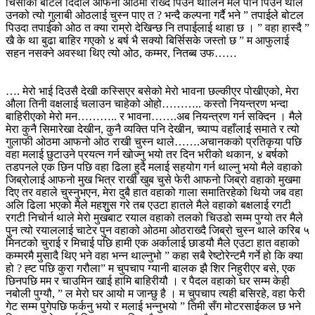
चिसोको बोटल दिदीले आफनो ओठमा राख्दै पिउन थालिन मैले पनि पिउन थाले
उनको त्यो गुलाबी ओठलाई चुस्न पाए त ? भन्दै कल्पना गर्दै भने ” तपाईले बोटल
पिउदा तपाईको ओठ त क्या राम्रो देखिन्छ नि तपाईलाई थाहा छ । ” वहा हास्दै ”
खै के था बुढा बाहिर गएको ४ बर्ष भै सक्यो बिर्सिसके जस्तो छ ” म आफुलाई
सहन नसक्ने अवस्था थिए त्यो ओठ, कम्मर, नितब्ब उफ……
…. मेरो भाई दिउसै देखी कस्सिएर बसेको मेरो भावना छल्कीएर पोखीएको, मेरा
औला तिनी वक्षलाई चलाउन चाहेको ओहो……….. कस्तो नियन्त्रण भन्दा
बाहिरीएको मेरो मन……….. र भावना…….अब नियन्त्रण गर्न सक्दिन । मैले
मेरा कुनै सिमारेखा देखीन, कुनै व्यक्ति पनि देखीन, च्याप्प वहाँलाई समाते र त्यो
गुलाफी ओठमा आफनो ओठ राखी चुस्न थाले…….अचानकको प्रतिकृया पछि
वहा मलाई छुटाउने प्रयत्न गर्न खोज्नु भयो तर दिन भरीको थकान, ४ बर्षको
तडपनले एक छिन पछि वहा ढिला हुदै मलाई सहयोग गर्न थाल्नु भयो मैले वहाको
जिब्रोलाई आफनो मुख भित्र राखी खुब चुसे फेरी आफनो जिब्रो वहाको मुखमा
दिए तर वहाले चुस्नुभएन, मेरा दुबै हात वहाको गाला समातिरहेको थियो जब वहा
अलि ढिला भएको मैले महशुुस गरे तब एउटा हातले मैले वहाको बक्षलाई रगटी
रगटी निचोर्न थाले मेरो मुखबाट रयाल वहाको तलको चिउडो सम्म पुग्यो तर मैले
पुन त्यो रयाललाई चाटेर पुन वहाको ओठमा ओठराख्दै जिब्रो चुस्न थाले करिब ५
मिनटको चुराई र मिचाई पछि हामी एक अर्कालाई छाडयौ मैले एउटा हात वहाको
कम्मरमै मुसादै थिए भने वहा भन्न थाल्नुभो ” कहा सबै रेष्टोरेन्टमै गर्ने हो कि क्या
हो ? ह्ट पछि कुरा गरौला” म चुपचाप ग्यानी बालक झै शिर निहुरीएर बसे, एक
छिनपछि मम र चाउमिन खाई हामि बाहिरीयौ । र पैदल वहाको घर सम्म केही
नबोली पुग्यौ, ” ल मेरो घर आयो म जान्छु है । म चुपचाप त्यही बसिरहे, वहा फेरी
गेट सम्म पुगेपछि फर्कनु भयो र मलाई भन्नुभयो ” तिमी सँग मोटरसाईकल छ भने