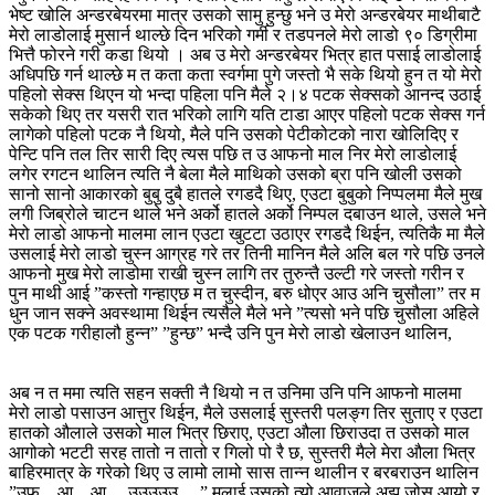
भेष्ट खोलि अन्डरबेयरमा मात्र उसको सामु हुन्छु भने उ मेरो अन्डरबेयर माथीबाटै
मेरो लाडोलाई मुसार्न थाल्छे दिन भरिको गर्मी र तडपनले मेरो लाडो ९० डिग्रीमा
भित्तै फोरने गरी कडा थियो । अब उ मेरो अन्डरबेयर भित्र हात पसाई लाडोलाई
अधिपछि गर्न थाल्छे म त कता कता स्वर्गमा पुगे जस्तो भै सके थियो हुन त यो मेरो
पहिलो सेक्स थिएन यो भन्दा पहिला पनि मैले २।४ पटक सेक्सको आनन्द उठाई
सकेको थिए तर यसरी रात भरिको लागि यति टाडा आएर पहिलो पटक सेक्स गर्न
लागेको पहिलो पटक नै थियो, मैले पनि उसको पेटीकोटको नारा खोलिदिए र
पेन्टि पनि तल तिर सारी दिए त्यस पछि त उ आफनो माल निर मेरो लाडोलाई
लगेर रगटन थालिन त्यति नै बेला मैले माथिको उसको ब्रा पनि खोली उसको
सानो सानो आकारको बुबु दुबै हातले रगडदै थिए, एउटा बुबुको निप्पलमा मैले मुख
लगी जिब्रोले चाटन थाले भने अर्को हातले अर्को निम्पल दबाउन थाले, उसले भने
मेरो लाडो आफनो मालमा लान एउटा खुटटा उठाएर रगडदै थिईन, त्यतिकै मा मैले
उसलाई मेरो लाडो चुस्न आग्रह गरे तर तिनी मानिन मैले अलि बल गरे पछि उनले
आफनो मुख मेरो लाडोमा राखी चुस्न लागि तर तुरुन्तै उल्टी गरे जस्तो गरीन र
पुन माथी आई ”कस्तो गन्हाएछ म त चुस्दीन, बरु धोएर आउ अनि चुसौला” तर म
धुन जान सक्ने अवस्थामा थिईन त्यसैले मैले भने ”त्यसो भने पछि चुसौला अहिले
एक पटक गरीहालौ हुन्न” ”हुन्छ” भन्दै उनि पुन मेरो लाडो खेलाउन थालिन,
अब न त ममा त्यति सहन सक्ती नै थियो न त उनिमा उनि पनि आफनो मालमा
मेरो लाडो पसाउन आत्तुर थिईन, मैले उसलाई सुस्तरी पलङ्ग तिर सुताए र एउटा
हातको औलाले उसको माल भित्र छिराए, एउटा औला छिराउदा त उसको माल
आगोको भटटी सरह तातो न तातो र गिलो पो रै छ, सुस्तरी मैले मेरा औला भित्र
बाहिरमात्र के गरेको थिए उ लामो लामो सास तान्न थालीन र बरबराउन थालिन
”उफ…आ…आ….उउउउउ….” मलाई उसको त्यो आवाजले अझ जोस आयो र