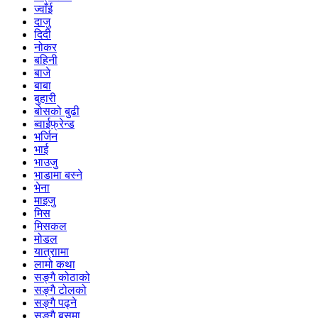
ज्वाँई
दाजु
दिदी
नोकर
बहिनी
बाजे
बाबा
बुहारी
बोसको बुढी
ब्वाईफ्रेन्ड
भर्जिन
भाई
भाउजु
भाडामा बस्ने
भेना
माइजु
मिस
मिसकल
मोडल
यात्राामा
लामो कथा
सङ्गै कोठाको
सङ्गै टोलको
सङ्गै पढ्ने
सङ्गै बसमा