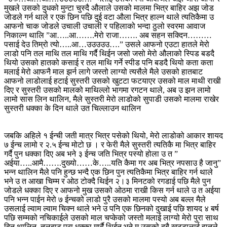
मुखले उसको दुधको मुन्टा चुस्दै औलाले उसको मालमा भित्र बाहिर अझ जोड
जोडले गर्न थाले र एक छिन पछि दुई वटा औला भित्र हाल्न थाले त्यतिकैमा उ
आफनो चाक जोडले उचाली उचाली र पहिलाको भन्दा ठुलो स्वरमा आवाज
निकाल्न थालि ”आ…..आ…….मेरो राजा……. अब सहन सक्दिन………
पसाई देउ तिम्रो त्यो…..आ…उउउउउ….” उसले आफनो एउटा हातले मेरो
लाडो पनि तल माथि तल माथि गर्दै थिईन जसो जसो मेरो औलाको स्पिड बडदै
थियो उसको हातको कसाई र तल माथि गर्ने स्पीड पनि बडदै थियो कता कता
मलाई मेरो आफनै माल झर्न लागे जस्तो लाग्यो त्यसैले मैले उसको हातबाट
आफनो लाडोलाई हटाई सुस्तरी उसको खुटटा फटयाएर उसको माल माथी राखी
दिए र सुस्तरी उसको मालको माथिल्लो भागमा रगटन थाले, अब उ झन लामो
लामो सास लिन थालिन, मैले सुस्तरी मेरो लाडोको सुपाडी उसको मालमा राखेर
सुस्तरी धक्का के दिन थाले उत चिल्लाउन थालिन
जबकि अहिले १ ईन्ची जती मात्र भित्र पसेको थियो, मेरो लाडोको आकार शायद
७ ईन्च लामो र २.५ ईन्च मोटो छ । र फेरी मैले सुस्तरी त्यतिकै मा भित्र बाहिर
गर्दै पुन धक्का दिए अब भने ३ ईन्च जति भित्र पस्यो होला उ त ”
अईया…..आमै…….दुख्यो……के…..यति कैमा गर अब भित्र नपसाउ है जानु”
भन्न थालिन मैले पनि हुन्छ भन्दै एक छिन पुन त्यतिकैमा भित्र बाहिर गर्न थाले
भने उ त आखा चिम्म र ओठ टोक्दै थिईन २।३ मिनटको रगडाई पछि मैले पुन
जोडले धक्का दिए र आफनो मुख उसको ओठमा राखी किस गर्न थाले उ त अईया
पनि भन्न पाईन मेरो ७ ईन्चको लाडो पुरै उसको मालमा पस्यो अब बल्ल मैले
उसलाई ल्वाम ल्वाम चिक्न थाले भने उ पनि एक छिनको दुखाई पछि शायद ४ बर्ष
पछि सम्मको नचिकाईले उसको माल चप्केको जस्तो मलाई लाग्यो मेरो पुरा साथ
दिन थालिन, तलबाट पुरा धक्का मार्दै थिईन भने म उसको दुबै खुटटालाई हातले