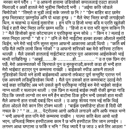
मस्का मार्न पर्दैन । ” उ आफनो हावामा उडिरहेको कपाललाई एउटा हालले
मिलाउदै र अर्काे हातले मेरो भुडीमा चिमोटदै भनी । ”अईया कति जोडले
चिमोटेको ” ”तिम्रो त भुडी लाई सके जस्तो छ नि ? ” ”छैन बाहिर बाट छामेर
हुन्छ भित्रबाट छाम्नुर्पछ अनि पो थाहा हुन्छ । ” मैले भेष्ट भित्र बन्डी लगाईएको
थिन, म चाहन्थे उ मलाई मुसारोस । हुन पनि उ हिजो भन्दा बडि म प्रति खुलेकी
थिई र हातै भेष्ट भित्र लगेर छाम्न थालि । ”हिजो त म रात भरि सुत्न सकिन नि
? ” मैले हिजोको कुरा कोटयाउन र प्रतिकृया बुभ्न सोधे । ” किन र ? मलाई त
मस्त निद्रा लाग्यो ” ”हो र ? ” उनि ले मेरो नाईटोमा हल्का हल्का औलाले मुर्सादै
थिईन, भने मेरो भाई पनि सुस्त सुस्त आफनो आकारमा आउदै थियो । ”कति बर्ष
पछि मैले त्यति लामो किस गरेको ” उ आफनो शरिरको बक्ष मेरो शरिरमा टासिन
थाल्छी । मैले उसको हातलाई नाईटोबाट हटाएर पुरा आकारमा आईसकेको भाई
माथी राखिदिन्छु । ”आबुई…….के ……….हो………… ” उ त एक छिन दंग
पर्छे, मेरो अकस्मातको यो क्रियाले पुन उ मुस्कुराउदै,कस्तो कडा हो भन्दै हात
मेरो भाईबाट हटाएर पुन कम्मरमा राख्छी । बाईकको स्पीड आफनै तालले
गुडिरहेको थियो भने हामी बाईकमाथी आफनो तर्फबाट पूर्ण सन्तुष्टि प्राप्त गर्न
एक आपसमै लडिबुडिरहेका थियौ । मैले पुन उसको हात कम्मरबाट उठाई मेरो
भाई कहा राखिदिए अब भने उसले कुनै प्रतिकृया नदिई बरु मेरो भाईको साईज
नाप्न थाली र चलाउन थाली । एक छिन त मलाई बाईक त्यही रोकी झण्डा गाडि
दिउ कि जस्तो लाग्यो तर मन मनै हैन बाटोमा ठिक हुदैन भन्दै उसको हात माथी
मैले आफनो हात राख्दै दबाई दिन थाले । उ आफु शायद गरम भई सकि थिई
होला ओठले मेरो कान तिर टोक्न थाली । ”बाईक एक्सीडेन्ट होला है दिदी धेरै
नचल के ? ” ” ल…ल… पेट्रोलमा आगो आफैले लगाउने अनि आफै नचल भन्ने
” भन्दै आफनो हात पनि मेरो कम्मरमा राखीन । पाल्पा कति बेला आयो थाहै
भएन, उनिलाई मिशन हस्पीटलमा काम रै छ भनि हस्पीटल तिर जान लगाईन ।
लगभग आधा घण्टामा उ फर्कि र भनि ” भिड ज्यादै रै छ जाउ २ बजे तिर आउला ”