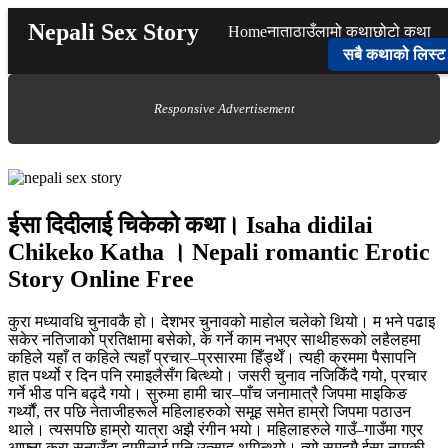
Skip
Nepali Sex Story
Home
नाता
ठाउँ
लामो कथा
छोटो कथा
to
content
सबै कथाको लिस्ट
Responsive Advertisement
ईसा दिदीलाई चिकेको कथा। Isaha didilai
Chikeko Katha । Nepali romantic Erotic
Story Online Free
कुरा मध्यावधि चुनावकै हो। देशभर चुनावको माहोल चलेको थियो। म भने पढाइ
सकेर नतिजाको प्रतिक्षामा बसेको, के गर्ने काम नभएर साथीहरूको लहैलहमा
कहिले यहाँ त कहिले त्यहाँ प्रचार–प्रसारमा हिँड्थेँ। त्यही क्रममा पैसापनि
हात पर्थ्यो र दिन पनि रमाइलैसँग बित्थ्यो। जसरी चुनाव नजिकिँदै गयो, प्रचार
गर्ने भीड पनि बढ्दै गयो। सुरुमा हामी चार–पाँच जनामात्रै जिपमा माइकिङ
गर्थ्यौं, तर पछि नेताजीहरूले महिलाहरुको समूह समेत हाम्रो जिपमा पठाउन
थाले। त्यसपछि हाम्रो यात्रा अझै रंगीन भयो। महिलाहरुले गाउँ–गाउँमा गएर
आफ्ना कुरा सुनाउँदा हामीलाई पनि उत्साह थपिन्थ्यो। त्यो समूहमै ईसा नामकी