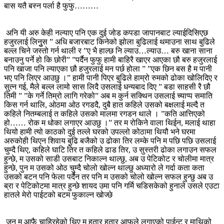
बास यतै बस्न पर्ला है फुफु………
अनि यी अरु केही नल्याए पनि एक दुई जोड कपडा जापानबाट ल्याईदिसिएछ
हजुरलाई लिनुुुस ” अधि बजारबाट किनेको झोला बुढिलाई थमाउना साथ बुढिले
बल्ल चिने जस्तो गर्न थाली र ”ए भै हाल्छ नि ल्याउ…ल्याउ… बरु खाना साना
बनाउनु पर्ने हो कि छोरी” ”पर्दैन फुफु हामी बाहिरै खाएर आएका छौ बरु हजुरलाई
पनि खाजा पनि ल्याएका छौ हजुरलाई मन पर्छ होला ” ”एक छिन बस है म पानी
भए पनि लिएर आउछु ।” हामी पानी पिएर बुढिले हाम्रो रुमको ढोका खोलिदिए र
सुत्न गई, मैले बल्ल लामो सास लिदै उसलाई धन्यबाद दिए ” बडा साहसी रै छौ
तिमी ” ”के गर्ने तिम्रो लागि गरेको” अब म कुर्न सक्थिन उसलाई च्याप्प समाति
किस गर्न थालि, ओठमा ओठ रगडदै, दुबै हात कहिले उसको बक्षलाई मल्दै त
कहिले नितम्बलाई त कहिले उसको मालमा रगडन थाले । ”कति आत्तिएको
हो…… रोक म धोका लगाएर आउछु ।” तर म रोकिने वाला थिईन, मलाई थाहा
थियो हामी त्यो काठको दुई तल्ले घरको उपल्लो कोठामा थियौ भने घरमा
अरुकोही थिएन शिवाय बुढि बजैको उ ढोका तिर लम्के पनि म पछि पछि उसलाई
चुम्दै थिए, कहिले घाटि तिर त कहिले ढाड तिर, उ सुस्तरी ढोका लगाउन सफल
हुन्छे, म उसको साडी उसबाट निकाल्न थाल्छु, अब उ पेटिकोट र चोलीमा मात्र
हुन्छे, पुन म उसको ओठ चुम्दै चोलो खोल्न थाल्छु अध्यारो ले गर्दा कता कता
उसको बटन पनि फेला पर्दैन तर पनि म उसको चोलो खोल्न सफल हुन्छु अब उ
ब्रा र पेटिकोटमा मात्र हुन्छे शायद उमा पनि गर्मि चडिसकेको हुनाले उसले एउटा
हातले मेरो पाईटको बटम फुकाल्न खोज्छे
जुन म आफै चाहिरहेको थिए म हतार हतार आफुले लगाएको पाईन्ट र माथिको