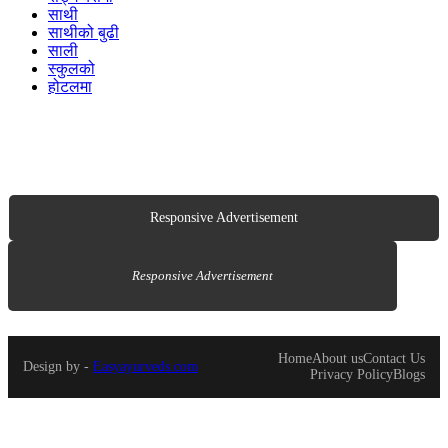
साथी
साथीको बुढी
साली
स्कुलको
होटलमा