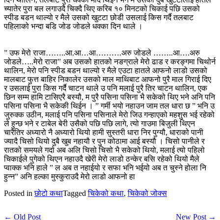
च्यातेर पुरा बल लगाउदै चिक्दै थिए करिब १० मिनटको चिकाई पछि उसको
स्पीड बडन थाल्यो र मैले उसको खुटटा छोडी उसलाई किस गर्दै तलबाट
पहिलाको भन्दा बडि जोड जोडले धक्का दिन थाले ।
” उफ मेरो राजा……..आ.आ…आ……….अरु जोडले ……..आ….अरु
जोडले…..मेरो राजा” अब उसको हातको नङग्राले मेरो ढाड र करङ्गमा चिथोर्न
थालिन, मेरो पनि स्पीड बडन थाल्यो र मैले एउटा हातले आफनो लाडो उसको
मालबाट फुत्त बाहिर निकालेर उसको माल माथिबाट आफनो पुरै माल गिराई दिए
र उसलाई पुरा किस गर्दै चाटन थाले उ पनि मलाई पुरै तिर चाटन थालिन, एक
छिन सम्म हामि टासिएरै बस्यौ, म पुरै पसिना पसिना भै सकेको थिए भने अनि पनि
पसिना पसिना भै सकेकी थिईन । ” गर्मी भयो नहाउन जाम तल धारा छ ” भनि उ
जुरुक्क उठीन, मलाई पनि पसिना पसिनाले मेरो जिउ गन्हाएको महशुस भई रहेको
ले हुन्छ भने र टाबेल बेरी उसैको पछि पछि लागे, त्यो गाउमा बिजुली थिएन
चारैतिर अध्यारो नै अध्यारो थियो हामी सुस्तरी धारा निर पुग्यौ, धाराको पानी
ज्यादै चिसो थियो दुबै खुब नहायौ र पुन कोठामा आई बस्यौ । चिसो पानीले र
रातको समयले गर्दा अब अलि चिसो चिसो भै सकेको थियो, मलाई त्यो पहिलो
चिकाईले पुगेको थिएन नहाउदै खेरी मेरो लाडो ठन्केर बसि रहेको थियो मैले
प्वाक्क भनि हाले ” ल अब त नहाईयो र सफा भनि भईयो अब त चुस्ने होला नि
हुन्न” अनि हल्का मुस्कुराउदै मेरो लाडो आफनो हा
Posted in
छोटो कथा
Tagged
चिकेको कथा
,
चिकेको जोक्स
← Old Post
New Post →