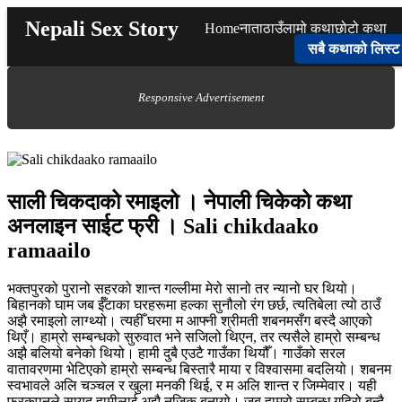
Skip
Nepali Sex Story
Home
नाता
ठाउँ
लामो कथा
छोटो कथा
to
content
सबै कथाको लिस्ट
Responsive Advertisement
साली चिकदाको रमाइलो । नेपाली चिकेको कथा
अनलाइन साईट फ्री । Sali chikdaako
ramaailo
भक्तपुरको पुरानो सहरको शान्त गल्लीमा मेरो सानो तर न्यानो घर थियो।
बिहानको घाम जब ईँटाका घरहरूमा हल्का सुनौलो रंग छर्छ, त्यतिबेला त्यो ठाउँ
अझै रमाइलो लाग्थ्यो। त्यहीँ घरमा म आफ्नी श्रीमती शबनमसँग बस्दै आएको
थिएँ। हाम्रो सम्बन्धको सुरुवात भने सजिलो थिएन, तर त्यसैले हाम्रो सम्बन्ध
अझै बलियो बनेको थियो। हामी दुबै एउटै गाउँका थियौँ। गाउँको सरल
वातावरणमा भेटिएको हाम्रो सम्बन्ध बिस्तारै माया र विश्वासमा बदलियो। शबनम
स्वभावले अलि चञ्चल र खुला मनकी थिई, र म अलि शान्त र जिम्मेवार। यही
फरकपनले सायद हामीलाई अझै नजिक बनायो। जब हाम्रो सम्बन्ध गहिरो बन्दै