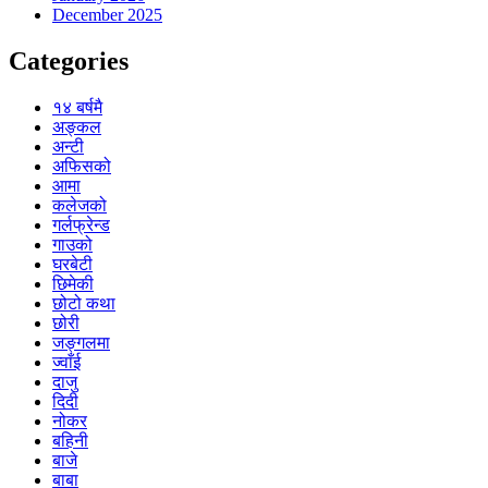
December 2025
Categories
१४ बर्षमै
अङ्कल
अन्टी
अफिसको
आमा
कलेजको
गर्लफ्रेन्ड
गाउको
घरबेटी
छिमेकी
छोटो कथा
छोरी
जङ्गलमा
ज्वाँई
दाजु
दिदी
नोकर
बहिनी
बाजे
बाबा