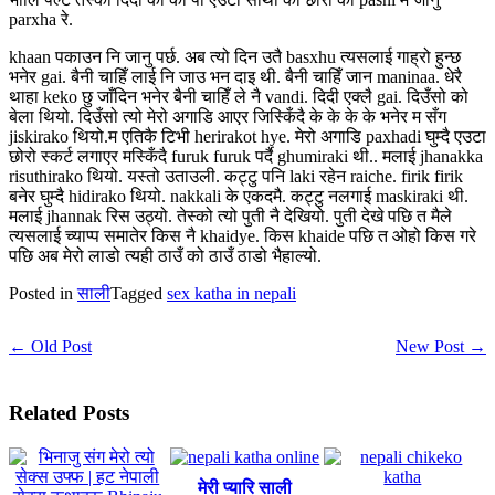
parxha रे.
khaan पकाउन नि जानु पर्छ. अब त्यो दिन उतै basxhu त्यसलाई गाह्रो हुन्छ
भनेर gai. बैनी चाहिँ लाई नि जाउ भन दाइ थी. बैनी चाहिँ जान maninaa. धेरै
थाहा keko छु जाँदिन भनेर बैनी चाहिँ ले नै vandi. दिदी एक्लै gai. दिउँसो को
बेला थियो. दिउँसो त्यो मेरो अगाडि आएर जिस्किँदै के के के के भनेर म सँग
jiskirako थियो.म एतिकै टिभी herirakot hye. मेरो अगाडि paxhadi घुम्दै एउटा
छोरो स्कर्ट लगाएर मस्किँदै furuk furuk पर्दै ghumiraki थी.. मलाई jhanakka
risuthirako थियो. यस्तो उताउली. कट्टु पनि laki रहेन raiche. firik firik
बनेर घुम्दै hidirako थियो. nakkali के एकदमै. कट्टु नलगाई maskiraki थी.
मलाई jhannak रिस उठ्यो. तेस्को त्यो पुती नै देखियो. पुती देखे पछि त मैले
त्यसलाई च्याप्प समातेर किस नै khaidye. किस khaide पछि त ओहो किस गरे
पछि अब मेरो लाडो त्यही ठाउँ को ठाउँ ठाडो भैहाल्यो.
Posted in
साली
Tagged
sex katha in nepali
← Old Post
New Post →
Related Posts
मेरी प्यारि साली