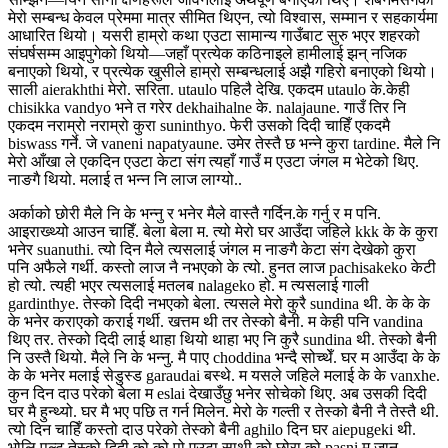
मेरो सम्बन्ध केवल प्रेममा मात्र सीमित थिएन, त्यो विश्वास, सम्मान र सहकार्यमा
आधारित थियो। यसरी हाम्रो कथा एउटा सामान्य गाउँबाट सुरु भएर शहरको
संघर्षसम्म आइपुगेको थियो—जहाँ प्रत्येक कठिनाइले हामीलाई झन् नजिक
बनाएको थियो, र प्रत्येक खुसीले हाम्रो सम्बन्धलाई अझै गहिरो बनाएको थियो।
साली aierakhthi मेरो. सरिता. utaulo पहिलै देखि. एकदम utaulo के.केही
chisikka vandyo भने त गरेर dekhaihalne के. nalajaune. गाउँ तिर नि
एकदम नराम्रो नराम्रो कुरा suninthyo. फेरी उसको दिदी चाहिँ एकदमै
biswass गर्ने. जे vaneni napatyaune. उमेर तेस्तै छ भन्ने कुरा tardine. मैले नि
मेरो आँखा ले एकदिन एउटा केटा संग त्यहाँ गाउँ म एउटा जंगल म भेटेको थिए.
नाङगै थियो. मलाई त भन्न नि लाज लाग्यो..
अर्काको छोरी मैले नि के भन्नु र भनेर मैले वास्तै गर्दिन.के गर्नु र म पनि.
आइराख्थ्यो आउन चाहिँ. बेला बेला म. त्यो मेरो घर आउँदा जहिले kkk के के कुरा
भनेर suanuthi. त्यो दिन मैले त्यसलाई जंगल म नाङगै केटा संग देखेको कुरा
पनि अफैले गर्थी. कस्तो लाज नै नभएको के त्यो. हुनत लाज pachisakeko केटी
हो त्यो. त्यही भएर त्यसलाई मतलब nalageko हो. म त्यसलाई गाली
gardinthye. तेस्को दिदी नभएको बेला. त्यसले मेरो कुरै sundina थी. के के के
के भनेर कराएको कराई गर्थी. खत्तम थी तर तेस्को बैनी. म केही पनि vandina
थिए तर. तेस्को दिदी लाई थाहा थियो थाहा भए नि कुरै sundina थी. तेस्को बैनी
नि उस्तै थियो. मैले नि के भन्नु. मै पाए choddina भन्दै सोच्थेँ. घर म आउँदा के के
के के भनेर मलाई सेडुस्ड garaudai बस्थे. म यसले जहिले मलाई के के vanxhe.
कुन दिन दाउ परेको बेला म eslai देखाउँछु भनेर सोचेको थिए. अब उसकी दिदी
घर मै हुन्थ्यो. घर मै भए पछि त गर्न मिलेन. मेरो के गल्ती र तेस्को बैनी नै तेस्तै थी.
त्यो दिन चाहिँ कस्तो दाउ परेको तेस्को बैनी aghilo दिन घर aiepugeki थी.
भोलि पल्ट तेस्को दिदी को को पो एउटा साथी को छोरा को pasni म जानु