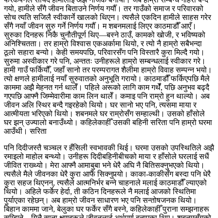
गयो, हामीले सँगै जीवन बिताउने निर्णय गर्यौँ। तर गाउँको समाज र परिवारको
सोच त्यति सजिलै स्वीकार्ने खालको थिएन। त्यसैले एकदिन हामीले साहस गरेर
सँगै नयाँ जीवन सुरु गर्ने निर्णय गर्यौँ। म शबनमलाई लिएर काठमाडौँ आएँ।
सुरुका दिनहरू निकै चुनौतीपूर्ण थिए—बस्ने ठाउँ, कामको खोजी, र भविष्यको
अनिश्चितता। तर हाम्रो विश्वास एकअर्कामा थियो, र त्यो नै हाम्रो सबैभन्दा
ठूलो सहारा बन्यो। केही समयपछि, परिवारसँग पनि विस्तारै कुरा मिल्दै गयो।
सुरुमा अस्वीकार गरे पनि, अन्ततः उनीहरूले हाम्रो सम्बन्धलाई स्वीकार गरे।
हामी गाउँ फर्कियौँ, जहाँ सानो तर परम्परागत शैलीमा हाम्रो विवाह सम्पन्न भयो।
त्यो क्षणले हामीलाई नयाँ सुरुवातको अनुभूति गरायो। काठमाडौँ फर्किएपछि मैले
काममा अझै मेहनत गर्न थालेँ। पहिले अरूको लागि काम गर्थेँ, पछि अनुभव बढ्दै
गएपछि आफ्नै जिम्मेवारीमा काम लिन थालेँ। कमाइ पनि राम्रो हुन थाल्यो। अब
जीवन अलि स्थिर बन्दै गइरहेको थियो। घर सानो भए पनि, त्यसमा माया र
आत्मीयता भरिएको थियो। शबनमले घर राम्रोसँग सम्हाल्थी। उसको हाँसोले
घर झन् उज्यालो बनाउँथ्यो। कहिलेकाहीँ उसकी बहिनी सरिता पनि हाम्रो घरमा
आउँथी। सरिता
पनि दिदीजस्तै चञ्चल र हँसिली स्वभावकी थिई। घरमा उसको उपस्थितिले अझै
रमाइलो माहोल बन्थ्यो। उनीहरू दिदीबहिनीबीचको माया र हाँसोले घरलाई सधैं
जीवित राख्थ्यो। मेरा आफ्नै आमाबुबा भने धेरै अघि नै बितिसक्नुभएको थियो।
त्यसैले मैले जीवनका धेरै कुरा आफैं सिक्नुपर्‍यो। काका-काकीसँग बस्दा पनि धेरै
कुरा सहज थिएनन्, त्यसैले आत्मनिर्भर बन्ने चाहनाले मलाई काठमाडौँ ल्याएको
थियो। अहिले फर्केर हेर्दा, ती कठिन दिनहरूले नै मलाई आजको स्थितिमा
पुर्याएका रहेछन्। अब हाम्रो जीवन साधारण भए पनि सन्तोषजनक थियो।
बिहान काममा जाने, बेलुका घर फर्केर सँगै बस्ने, कहिलेकाहीँ पुराना सम्झनाहरू
सम्झिने—यिनै साना क्षणहरूले जीवनलाई अर्थपूर्ण बनाएका थिए। शबनमसँगको