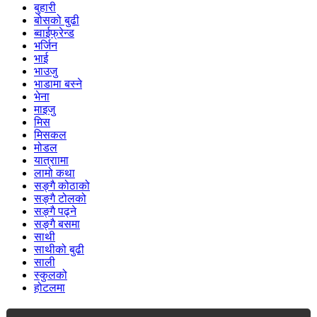
बुहारी
बोसको बुढी
ब्वाईफ्रेन्ड
भर्जिन
भाई
भाउजु
भाडामा बस्ने
भेना
माइजु
मिस
मिसकल
मोडल
यात्राामा
लामो कथा
सङ्गै कोठाको
सङ्गै टोलको
सङ्गै पढ्ने
सङ्गै बसमा
साथी
साथीको बुढी
साली
स्कुलको
होटलमा