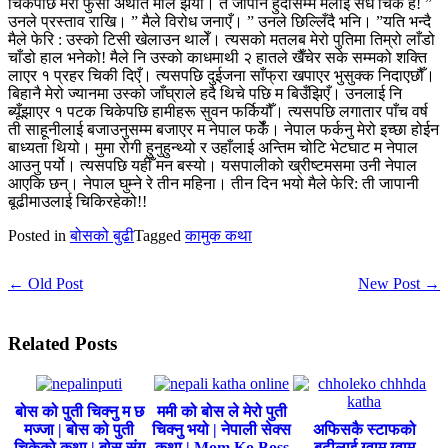
चिकेपछि मेरो फुसी अर्थात माल झर्यो। तँ जापान हुँदासम्म मलाई सधैँ चिक है! ”
उनले प्रस्ताव राखि। ” मैले विरोध जनाएँ। ” उनले छिल्लिँदै भनि। ”यति भन्दै
मैले फेरि : उस्को टिसी खेलाउन थालेँ। त्यसको मतलब मेरो पुतिमा तिम्रो लाँडो
चाँडो हाल भनेको! मैले नि उस्को काधमाथी २ हातले खैँचेर सके सम्मको शक्ति
लाएर १ प्रहर चिकी दिएँ। त्यसपछि दुईजना साँफ्रा खपाएर भुसुक्क निदाएछौँ।
बिहानै मेरो ज्यानमा उस्को जाँघ्राले हदै थिचे पछि म बिउँझिएँ। उनलाई नि
ब्यूँझाएर १ पटक चिकेपछि हामीहरू सुवन फर्कियौँ। त्यसपछि लगातार पाँच वर्ष
ती साहूनीलाई बजाउनुसम्म बजाएर म नेपाल फर्केँ। नेपाल फर्कनु मेरो इच्छा होईन
बाध्यता थियो। मुमा रोगी हुनुहुन्थ्यो र उहाँलाई अन्तिम चोटि भेटघाट म नेपाल
आउनु पर्यो। त्यसपछि यहीँ मन बस्यो। यसपालीको ख्रीष्टमसमा उनी नेपाल
आएकि छन्। नेपाल घुम्ने रे तीन महिना। तीन दिन भयो मैले फेरि: ती जापानी
बूढीमाउलाई चिकिरहेको!!
Posted in
बोसको बुढी
Tagged
कामुक कथा
← Old Post
New Post →
Related Posts
बोस को पुती चिक्नु म छ
ममी को बोस ले मेरो पुती
मज्जा | बोस को पुती
चिक्नु भयो | नेपाली सेक्स
अफिसकै स्टाफको
चिकेको कथा | बोस संग
कथा | Mom Ko Boss
बुढीलाई ग्वाम ग्वाम