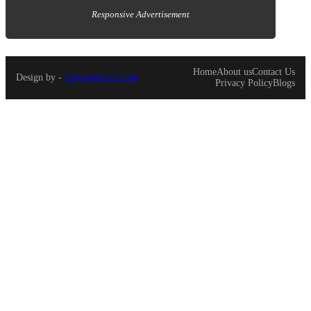
Responsive Advertisement
Responsive Advertisement
Home
About us
Contact Us
Design by -
Easyayurveds.com
Privacy Policy
Blogs