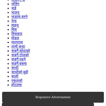
भर्जिन
भाई
भाउजु
भाडामा बस्ने
भेना
माइजु
मिस
मिसकल
मोडल
यात्राामा
लामो कथा
सङ्गै कोठाको
सङ्गै टोलको
सङ्गै पढ्ने
सङ्गै बसमा
साथी
साथीको बुढी
साली
स्कुलको
होटलमा