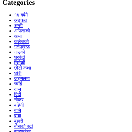
Categories
१४ बर्षमै
अङ्कल
अन्टी
अफिसको
आमा
कलेजको
गर्लफ्रेन्ड
गाउको
घरबेटी
छिमेकी
छोटो कथा
छोरी
जङ्गलमा
ज्वाँई
दाजु
दिदी
नोकर
बहिनी
बाजे
बाबा
बुहारी
बोसको बुढी
ब्वाईफ्रेन्ड