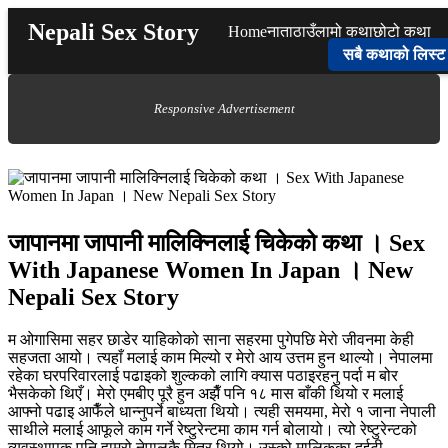
Skip
Nepali Sex Story
Home
नाता
ठाउँ
लामो कथा
छोटो कथा
to
content
सबै कथाको लिस्ट
Responsive Advertisement
जापानमा जापानी मालिक्निलाई चिकेको कथा । Sex
With Japanese Women In Japan । New
Nepali Sex Story
म ओगासिमा सहर छाडेर याहिकोको साना सहरमा पुगेपछि मेरो जीवनमा केही
सहजता आयो। त्यहाँ मलाई काम मिल्यो र मेरो आय उत्तम हुन थाल्यो। नेपालमा
रहेका घरपरिवारलाई पढाइको शुल्कको लागि क्यास पठाइरहनु पर्दा म बोर
भैसकेको थिएँ। मेरो एमबीए पूरै हुन अझैँ पनि १८ मास बाँकी थियो र मलाई
आफ्नो पढाइ आफैँले धान्नुपर्ने बाध्यता थियो। त्यही समयमा, मेरो १ जाना नेपाली
साथीले मलाई आफूले काम गर्ने रेष्टुरेन्टमा काम गर्न बोलायो। त्यो रेष्टुरेन्टको
व्यवस्थापक पनि हाम्रो नेपालकै मित्र थियो। उस्को मालिकका दुईटी