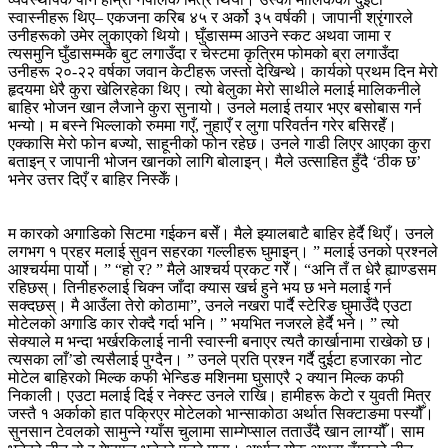
स्वास्नीहरू थिए– एकजना करिब ४५ र अर्को ३५ वर्षकी। जापानी श्रृंगारले
उनीहरूको उमेर लुकाएको थियो। घुँडासम्म आउने स्कट अथवा जामा र
त्यसमुनि घुँडासम्मकै बुट लगाउँदा र चेस्टमा कृत्रिम फोमको ब्रा लगाउँदा
उनीहरू २०-२२ वर्षका जवान केटीहरू जस्तो देखिन्थे। कार्यको प्रथम दिन मेरो
हृदयमा धेरै कुरा खेलिरहेका थिए। त्यो बेलुका मेरो साथीले मलाई मालिकनीले
बाहिर भोजन खान लैजाने कुरा सुनायो। उनले मलाई तयार भएर बसोबास गर्न
भन्यो। म बस्ने भिल्लाको रुममा गएँ, नुहाएँ र लुगा परिवर्तन गरेर बसिरहेँ।
एक्कासि मेरो फोन बज्यो, साहूनीको फोन रहेछ। उनले गाडी लिएर आएका कुरा
बताइन् र जापानी भोजन खानको लागि बोलाइन्। मैले उत्साहित हुँदै ‘ठीक छ’
भनेर उत्तर दिएँ र बाहिर निस्केँ।
म कारको अगाडिको सिटमा गईकन बसेँ। मैले झ्यालबाटै बाहिर हेर्दै थिएँ। उनले
लगभग १ प्रहर मलाई सुवन सहरका गल्लीहरू घुमाइन्। ” मलाई उनको प्रश्नले
आश्चर्यमा पार्यो। ” “हो र? ” मैले आश्चर्य प्रकट गरेँ। “अनि तँ त धेरै ह्याण्डसम
रहिछस्। तिनीहरुलाई चिक्न जाँदा क्यास खर्च हुने भय छ भने मलाई गर्न
सक्दछस्। मै आउँला तेरो कोठामा”, उनले नखरा पार्दै स्टेरिङ घुमाउँदै एउटा
मोटेलको अगाडि कार रोक्दै गर्दा भनि। ” भयभित नजरले हेर्दै भने। ” त्यो
सेक्याले म भन्दा भर्खरकिलाई नानी स्वास्नी बनाएर त्यतै कार्खानामा राखेको छ।
त्यसका लाँ’डो त्यसैलाई पुग्दैन। ” उनले प्रति प्रश्न गर्दै दुईटा हजारका नोट
मोटेल बाहिरको मिल्क कफी भेन्डिङ मशिनमा घुसाएरै २ क्यान मिल्क कफी
निकाली। एउटा मलाई दिई र नेक्स्ट उनले राखि। हामीहरू केटो र युवती मित्र
जस्तै १ अर्काको हात पक्रिएर मोटेलको भान्साकोठा अर्थात सिक्टाङमा पस्यौँ।
सुनसान टेवलको सामुन्ने ग्याँस चुलामा साम्गेप्साल तताउँदै खान लाग्यौँ। साम