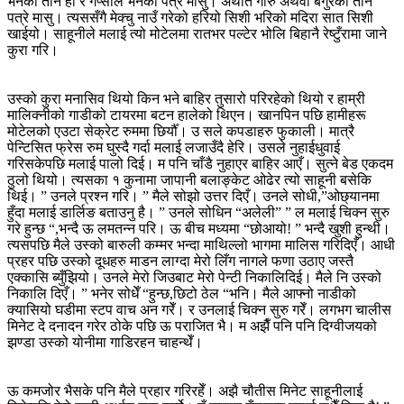
भनेको तीन हो र गेप्साल भनेको पत्रे मासु। अर्थात गोरु अथवा बँगुरको तीन
पत्रे मासु। त्यससँगै मेक्चु नाउँ गरेको हरियो सिशी भरिको मदिरा सात सिशी
खाईयो। साहूनीले मलाई त्यो मोटेलमा रातभर पल्टेर भोलि बिहानै रेष्टुँरामा जाने
कुरा गरि।
उस्को कुरा मनासिव थियो किन भने बाहिर तुसारो परिरहेको थियो र हाम्री
मालिक्नीको गाडीको टायरमा बटन हालेको थिएन। खानपिन पछि हामीहरू
मोटेलको एउटा सेक्रेट रुममा छिर्यौँ। उ सले कपडाहरु फुकाली। मात्रै
पेन्टिसित फ्रेस रुम घुस्दै गर्दा मलाई लजाउँदै हेरि। उसले नुहाईधुवाई
गरिसकेपछि मलाई पालो दिई। म पनि चाँडै नुहाएर बाहिर आएँ। सुत्ने बेड एकदम
ठुलो थियो। त्यसका १ कुनामा जापानी बलाङ्केट ओढेर त्यो साहूनी बसेकि
थिई। ” उनले प्रश्न गरि। ” मैले सोझो उत्तर दिएँ। उनले सोधी,”ओछ्यानमा
हुँदा मलाई डार्लिङ बताउनु है। ” उनले सोधिन “अलेली” ” ल मलाई चिक्न सुरु
गरे हुन्छ “,भन्दै ऊ लमतन्न परि। ऊ बीच मध्यमा “छोआयो! ” भन्दै खुशी हुन्थी।
त्यसपछि मैले उस्को बारुली कम्मर भन्दा माथिल्लो भागमा मालिस गरिदिएँ। आधी
प्रहर पछि उस्को दूधहरु माडन लाग्दा मेरो लिँग नागले फणा उठाए जस्तै
एक्कासि ब्युँझियो। उनले मेरो जिउबाट मेरो पेन्टी निकालिदिई। मैले नि उस्को
निकालि दिएँ। ” भनेर सोधेँ “हुन्छ,छिटो ठेल “भनि। मैले आफ्नो नाडीको
क्यासियो घडीमा स्टप वाच अन गरेँ। र उनलाई चिक्न सुरु गरेँ। लगभग चालीस
मिनेट दे दनादन गरेर ठोके पछि ऊ पराजित भै। म अझैँ पनि पनि दिग्वीजयको
झण्डा उस्को योनीमा गाडिरहन चाहन्थेँ।
ऊ कमजोर भैसके पनि मैले प्रहार गरिरहेँ। अझै चौतीस मिनेट साहूनीलाई