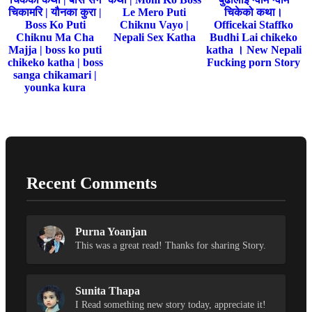
चिकामरि | यौनका कुरा |
Le Mero Puti
चिकेको कथा।
Boss Ko Puti
Chiknu Vayo |
Officekai Staffko
Chiknu Ma Cha
Nepali Sex Katha
Budhi Lai chikeko
Majja | boss ko puti
katha । New Nepali
chikeko katha | boss
Fucking porn Story
sanga chikamari |
younka kura
Recent Comments
Purna Yoanjan
This was a great read! Thanks for sharing Story.
Sunita Thapa
I Read something new story today, appreciate it!