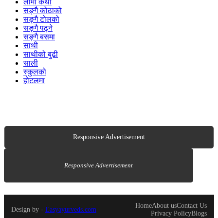
लामो कथा
सङ्गै कोठाको
सङ्गै टोलको
सङ्गै पढ्ने
सङ्गै बसमा
साथी
साथीको बुढी
साली
स्कुलको
होटलमा