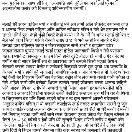
मन्द मुस्कानका साथ हाँसिन्। त्यसपछि हामी दुवैले एकअर्कालाई प्रेमको
अङ्गालोमा कसेर त्यो दिनलाई अविस्मरणीय बनायौँ।
मलाई धेरै सहन कठिन भयो र उनीलाई भने अब हामी अलि सेक्रेट स्थानमा जाउ
र आनन्द लिउ उनले पहिला अलि कठिन स्वीकार गरिन र मैले धेरै ट्याक्स गरे र
उनले भनिनँ पुनः केही भुँडी भित्रै केही बस्यो भने के गर्ने नि भनेर मलाई सोधिन र
मैले भने किन चिन्ता गरेको तेस्को उपाए त छ नि भने ऊ हसिन मात्रै र मैले
उनको हात पक्रिएर उठाए र मोटरसाइकल सम्मै आऔ र बाइकमा चढेर
जावलाखेलमा पुग्येउ मलाई त्यहाँ एउटा होटेल जानकारी थियो र मैले पसलमा
गईकन प्याकेट कामसूत्र कन्डम किने हामी दुईटै होटलको चाबी लगेर कोठामा
गयौँ र साथै सावर लियौँ अब के आवश्यक पर्‍यो उनको चिसो भएको केश र
केराको जस्तो साप्रा देखेर म उनीलाई चितुवाले जस्तै छुन पुग्यौ अब यसपछि के
के भयो भयो र हामी दुवै जनालाई अत्यधिक मजा र आनन्द भयो हामी गलेर थकित
भई केही बेर विश्राम लियौँ सर बेडसिट रुझेर लेज लेज भयो यस्तो पानी बगेको त
मैले अहिले सम्मै पनि देखेको थियन त्यसैले मलाई जीवनमा यस्तो आनन्द कहिले
पनि आएका थियन उनीपनि अत्यन्तै सुखी थिइन् आफ्नो हृदयको प्रेमीले यति
आनन्द र आनन्द दिएकोमा शरमले उनले बेडसिट सम्हाल्न सुरु गरिन तर के थियो
त भित्रसम्म बेड पनि चिसो भएको रहेछ र ऊ झन शरमले आफ्नो पछेउराले
अनुहार ढाकेर बसिन् म यो कहानी तपाईंहरू लाई नेक्स्ट कहानीमा राखने छु जुन
सायद तपाईहरुलाइ अत्यन्त रोमाञ्चक लागिरहने छ एवं शैलीमा धेरै मस्ती र मस्ती
गर्न सिपालु भएका हामी सधैं जाने त्यस होटलमा एउटा कोठा मेड थिइन् उमेरले ऊ
येस्तै ३५ – ३६ वर्षकी र हेर्दा पनि धेरै सुन्दरी थिइन् भरिलो शरीर र चुच्चो परेर
निक्लेका गाईको सिंग जस्तो चेस्टमा उठेका ती ठुला पोका धेरै हेर्न लाएक थिएँ
उनी दिदी नै थिइन् हाम्रो रोमान्स पछि कक्ष स्वच्छ गर्ने जसलाई धेरै काउकुती