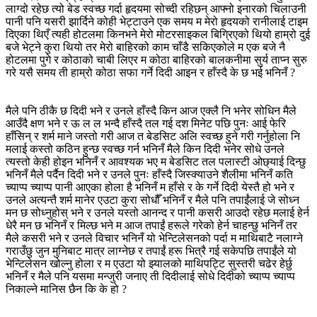
लाग्दो रहेछ त्यो बेड स्वच्छ गर्दा हृदयमा सोच्दी रहिछन् आफ्नो इनारको चिलाउनी
पानी पनि यसरी झार्दिने कोही भेट्टाउने एक समय म मेरो हृदयको रानीलाई टाइम
दिएका थिएँ त्यही होटलमा किनभने मेरो मोटरसाइकल बिग्रिएको थियो हाम्रो दुई
बजे भेट्ने कुरा थियो तर मेरो बाहिरको काम चाँडै सकिएकोले म एक बजे नै
होटलमा पुगे र कोठाको चाबी लिएर म कोठा बाहिरको बालकनीमा सुर्य ताप्न सुरु
गरे यसै समय ती हाम्रो कोठा सफा गर्ने दिदी आइन र हाँस्दै के छ भई भनिनँ ?
मैले पनि ठीकै छ दिदी भने र उनले हाँस्दै किन आज एक्लै नि भनेर सोधिन मैले
आउँदै क्षण भने र ऊ ल ल भन्दै हाँस्दै तल गई दश मिनेट पछि पुनः आई फेरि
हाँसिन् र शर्म माने जस्तो गरी आज त बेडसिट अलि स्वच्छ हुने गरी गर्नुहोला नि
मलाई कस्तो कठिन हुन्छ स्वच्छ गर्न भनिनँ मैले किन दिदी भनेर सोधे उनले
त्यस्तो केही होइन भनिनँ र आवश्यक भए म बेडसिट तल पलास्टी ओछ्याई दिन्छु
भनिनँ मैले पर्दैन दिदी भने र उनले पुनः हाँस्दै जिस्क्याउने शैलीमा भनिनँ कति
च्याप्प च्याप्प पानी आएका होला है भनिनँ म हाँसे र के गर्ने दिदी येस्तै हो भने र
उनले अत्यन्तै शर्म मानेर एउटा कुरा सोधौँ भनिनँ र मैले पनि तपाईंलाई जे सोध्न
मन छ सोध्नुहोस् भने र उनले यस्तो आनन्द र पानी कसरी आउदो रहेछ मलाई हेर्न
धेरै मन छ भनिनँ र मिल्छ भने म आज तपाईं हरूले गरेको हेर्न चाहन्छु भनिनँ तर
मैले कसरी भने र उनले विचार भनिनँ यो भेन्टिलेसनको पर्दा म माथिबाटै नलाग्ने
गराउँछु जुन मुनिबाट मात्र लाग्नेछ र तपाईं हरू भित्रै गई सकेपछि तपाईंले यो
भेन्टिलेसन खोल्नु होला र म एउटा यो झ्यालको माथिपट्टि सुस्तरी चढेर हेर्छु
भनिनँ र मैले पनि यसमा मन्जुरी जनाए ती दिदीलाई सोधे दिदीको च्याप्प च्याप्प
निकाल्ने मानिस छैन कि के हो ?