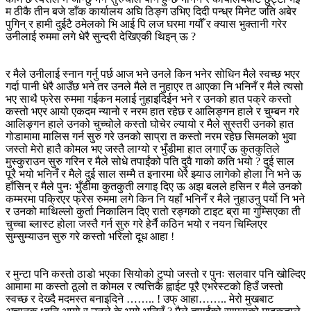
म ठीकै तीन बजे डाँक कार्यालय अघि ठिङ्ग उभिए दिदी पन्ध्र मिनेट जति अबेर
पुगिन् र हामी दुईटै ठमेलको भि आई पि लज घरमा गयौँ र क्यास भुक्तानी गरेर
उनीलाई रुममा लगे धेरै सुन्दरी देखिएकी थिइन् ऊ ?
र मैले उनीलाई स्नान गर्नु पर्छ आज भने उनले किन भनेर सोधिन मैले स्वच्छ भएर
गर्दा पानी धेरै आउँछ भने तर उनले मैले त नुहाएर त आएका नि भनिनँ र मैले त्यसो
भए साथै फ्रेस रुममा गईकन मलाई नुहाइदिईन भने र उनको हात पक्रे कस्तो
कस्तो भएर आयो एकदम न्यानो र नरम हात रहेछ र आलिङ्गन हाले र चुम्बन गरे
आलिङ्गन हाले उनको चुच्चोले कस्तो घोचेर ल्यायो र मैले सुस्तरी उनको हात
गोडामामा मालिस गर्न सुरु गरे उनको साप्रा त कस्तो नरम रहेछ सिमलको भुवा
जस्तो मेरो हातै कोमल भए जस्तै लाग्यो र भुँडीमा हात लगाएँ ऊ कुतकुतिले
मुस्कुराउन सुरु गरिन र मैले सोधे तपाईंको पति दुवै गाको कति भयो ? दुई साल
पूरै भयो भनिनँ र मैले दुई साल सम्मै त इनारमा धेरै झ्याउ लागेको होला नि भने ऊ
हाँसिन् र मैले पुनः भुँडीमा कुतकुती लगाइ दिए ऊ अझ बलले हसिन र मैले उनको
कम्मरमा पक्रिएर फ्रेस रुममा लगे किन नि यहाँ भनिनँ र मैले नुहाउनु पर्यो नि भने
र उनको माथिल्लो कुर्ता निकालिन दिए रातो रङ्गको टाइट ब्रा मा गुम्सिएका ती
चुच्चा ब्लास्ट होला जस्तै गर्न सुरु गरे हेर्नै कठिन भयो र नयन चिम्लिएर
सुम्सुम्याउन सुरु गरे कस्तो भरिलो दूध आहा !
र मुन्टा पनि कस्तो ठाडो भएका सियोको टुप्पो जस्तो र पुनः सलवार पनि खोल्दिए
आमामा मा कस्तो ठूलो त कोमल र त्यत्तिकै ह्वाईट पूरै एभरेस्टको हिउँ जस्तो
स्वच्छ र देख्दै मदमस्त बनाइदिने …….. ! उफ् आहा…….. मेरो मुखबाट