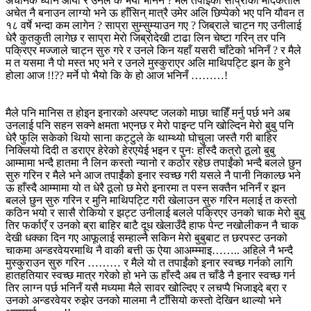
अचानक ध्वनि आयो र उनले के भयो भनिनँ ? मैले तपाईंको साप्राको मादकताले
अचेत नै बनाउन लाग्यो भने ऊ हाँसिन् मात्रै उमेर अलि छिप्पेको भए पनि यौवन त
१८ वर्षे भन्दा कम लागेन ? साप्रा सुम्सुम्याउन गए ? जिब्राले चाट्न गए उनीलाई
धेरै कुतकुती लागेछ र साप्रा मेरो जिब्रोदेखी टाढा लिन चेष्टा गरिन् तर पनि
पक्रिएर मज्जाले चाट्न सुरु गरे र उनले किन यहाँ यसरी चाँटेको भनिनँ ? र मैले
म त यसमा नै पो मस्त भए भने र उनले मुस्कुराएर अलि माथिपट्टि झन के हुने
होला आज !!?? मर्ने पो भैयो कि के हो आज भनिनँ ………!
मैले पनि मानिस त होइन इनारको अस्पष्ट जलको माछा चाहिँ मर्नु पर्छ भने अब
उनलाई पनि सहन सक्ने क्षमता भएनछ र मेरो पाइन्ट पनि खोल्दिन मेरो बुबु पनि
धेरै फुलि सकेको थियो साना कट्टुले के थाम्थ्यो घोचुला जस्तै गरी बाहिर
निक्लियो दिदी त डराएर हेरेको हेरएयेई भइन र पुनः हाँस्दै कत्रो ठूलो बुबु
आम्मामा भन्दै हातमा नै लिन कस्तो न्यानो र कठोर रहेछ तपाईंको भन्दै बलले छुन
सुरु गरिन र मैले भने आज तपाईंको इनार स्वच्छ गरी यसले नै पानी निकाल्छ भने
ऊ हाँस्दै आम्मामा यो त धेरै ठूलो छ मेरो इनारमा त पस्न सक्तैन भनिनँ र झन
बलले छुन सुरु गरिन र मुनि माथिपट्टि गरी खेलाउन सुरु गरिन मलाई त कस्तो
कठिन भयो र सासै रोकियो र झट्ट उनीलाई बलले पक्रिएर उनको चाक मेरो बुबु
तिर फर्काएँ र उनको ब्रा बाहिर बाटै दूध खेलाउँदै हाफ पेन्ट नखोलीकन नै चाक
देखी धक्का दिन गए आफूलाई सम्हाल्नै सकिन मेरो बुबुबाट त छरपस्ट उनको
चाकमा अन्डरवेयरमाथि नै वाकी बत्ती ऊ ऐया आअम्म्माइ…….. अहिले नै भन्दै
मुस्कुराउन सुरु गरिन ……… र मैले यो त तपाईंको इनार स्वच्छ गर्नको लागि
हातहतियार स्वच्छ मात्र गरेको हो भने ऊ हाँस्दै अब त चाँडै नै इनार स्वच्छ गर्न
तिर लाग्न पर्छ भनिनँ यसै मध्यमा मैले सावर खोल्दिए र लचप्पै भिजाइदे ब्रा र
उनको अन्डरवेयर रुझेर उनको मालमा नै टाँसियो कस्तो देखिन थाल्यो भने