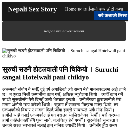
Skip
Nepali Sex Story
Home
नाता
ठाउँ
लामो कथा
छोटो कथा
to
content
सबै कथाको लिस्ट
Responsive Advertisement
सुरुची सङगै होटलवाली पनि चिकियो । Suruchi
sangai Hotelwali pani chikiyo
अचम्मको संयोग नै भनौँ, दुई वर्ष अगाडिको त्यो समय मेरो मानसपटलमा अझै ताजै
छ। म एउटा निजी कम्पनीमा काम गर्थें, अफिस न्युरोडमा थियो। त्यहीँ काम गर्ने
साथी सुरुचीसँग मेरो दिनहुँ जसो भेटघाट हुन्थ्यो। उनीसँगका कुराकानीले मेरो
मनमा अनौठो छाप पारेको थियो। सुरुमा त सामान्य मित्रता मात्र थियो, तर
एकअर्काको विचार र भावना मिल्दै जाँदा हाम्रो सम्बन्धले अर्कै मोड लियो।
हामीले थाहै नपाई एकअर्कालाई मन पराउन थालिसकेका थियौँ। यसै क्रममा
हामी कहिलेकाहीँ सँगै घुम्न जाने, चलचित्र हेर्ने गर्थ्यौं। सुरुचीको सुन्दरता र
उनको सरल स्वभावले मलाई झन् नजिक ल्याउँदै थियो। उनीसँग हुँदा समय