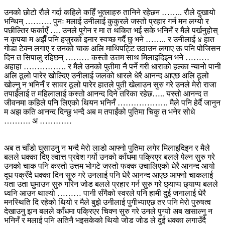
उनको छोटो रौले गर्दा कहिले कहिँ भुत्लाहरु तानिने रहेछन …….. रौले दुखायो
भन्थिन् ………. पुनः मलाई उनीलाई कुकुरले जस्तो प्रहार गर्न मन लग्यो र
पछील्तिर फर्काएँ …. उनले पुगेन र मा त थकित भई सके भनिनँ र मैले पर्खनुहोस्
न कृपया म अझैँ पनि हजुरको इनार स्वच्छ गर्दै छु भने …….. र उनीलाई ४ हात
गोडा टेक्न लगाए र उनको चाक अलि माथिपट्टि उठाउन लगाए ऊ पनि पोजिसन
दिन त सिपालु रहिछन् ……… कस्तो उत्तम साथ मिलाइदिइन भने ………
अहाहा ……………. र मैले उनको पुतीमा नै पर्ने गरी धाराको हल्का न्यानो पानी
अलि ठूलो पारेर खोल्दिए उनीलाई जलको धारले धेरै आनन्द आएछ अलि ठूलो
खोल्नु न भनिनँ र सावर ठूलो पारेर हातले पुती खेलाउन सुरु गरे उनले मेरो राजा
तपाईंलाई त महिलालाई कस्तो आनन्द दिने तरिका रहेछ….. यस्तो आनन्द त
जीवनमा कहिले पनि लिएको थियन भनिनँ ………………. मैले पनि हेर्दै जानुन
म अझ कति आनन्द दिन्छु भन्दै अब म तपाईंको पुतिमा चिकु त भनेर सोधे
………. अ …………
अब त चाँडो घुसाउनु न भन्दै मेरो लाडो आफ्नो पुतिमा लगेर मिलाइदिइन र मैले
बलले धक्का दिए ल्वात्त प्रवेश गर्यो उनको काँधमा पक्रिएर बलले पेल्न सुरु गरे
उनको चाक पनि कस्तो उत्तम भोगटे जस्तो फक्क उचालिएको धेरै आनन्द आयो
दूध पक्रँदै धक्का दिन सुरु गरे उनलाई पनि धेरै आनन्द आएछ आफ्नो चाकलाई
यता उता घुमाउन सुरु गरिन जोड बलले प्रहार गर्न सुरु गरे छ्याप्प छ्याप्प बलले
ध्वनि आउन थाल्यो ……… पानी सँगैको स्वरले पनि हामी दुई जनालाई धेरै
मनस्थिति दि रहेको थियो र मैले बुझे उनीलाई पुगीभ्याएछ तर पनि मेरो पुरुषत्व
देखाउनु झन बलले काँधमा पक्रिएर चिक्न सुरु गरे उनले पुग्यो अब खसाल्नु न
भनिनँ र मलाई पनि अतिनै भइसकेको थियो जोड जोड ले दुई धक्का लगाउँदै