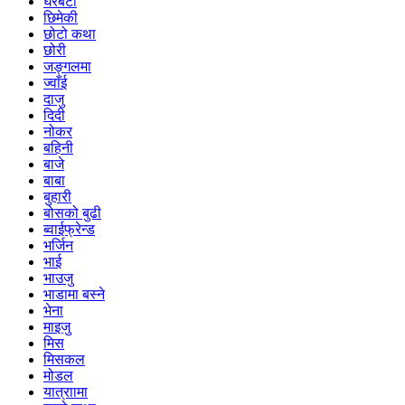
घरबेटी
छिमेकी
छोटो कथा
छोरी
जङ्गलमा
ज्वाँई
दाजु
दिदी
नोकर
बहिनी
बाजे
बाबा
बुहारी
बोसको बुढी
ब्वाईफ्रेन्ड
भर्जिन
भाई
भाउजु
भाडामा बस्ने
भेना
माइजु
मिस
मिसकल
मोडल
यात्राामा