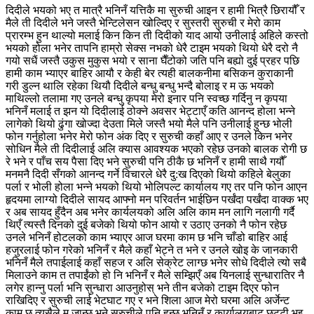
दिदीले भयको भए त मात्रै भनिनँ यत्तिकै मा सुरुची आइन र हामी भित्रै छिरायौँ र
मैले ती दिदीले भने जस्तै भेन्टिलेसन खोल्दिए र सुस्तरी सुरुची र मेरो काम
प्रारम्भ हुन थाल्यो मलाई किन किन ती दिदीको याद आयो उनीलाई अहिले कस्तो
भयको होला भनेर तापनि हाम्रो सेक्स नभको धेरै टाइम भयको थियो धेरै दरो नै
गयो सधैं जस्तै उकुस मुकुस भयो र साना घैँटोको जति पनि बह्यो दुई प्रहर पछि
हामी काम भ्याएर बाहिर आयौ र केही बेर त्यही बालकनीमा बसिकन कुराकानी
गरी डुल्न थालि रहेका थियौ दिदीले बन्धु बन्धु भन्दै बोलाइ र म ऊ भयको
माथिल्लो तलामा गए उनले बन्धु कृपया मेरो इनार पनि स्वच्छ गर्दिनु न कृपया
भनिनँ मलाई त झन यो दिदीलाई ठोक्ने अवसर भेट्टाएँ कति आनन्द होला भन्ने
लागेको थियो ढुंगा खोज्दा देउता मिले जस्तै भयो मैले पनि उनीलाई हुन्छ भोली
फोन गर्नुहोला भनेर मेरो फोन अंक दिए र सुरुची कहाँ आए र उनले किन भनेर
सोधिन मैले ती दिदीलाई अलि क्यास आवश्यक भएको रहेछ उनको बालक रोगी छ
रे भने र पाँच सय पैसा दिए भने सुरुची पनि ठीकै छ भनिनँ र हामी साथै गयौँ
मनमनै दिदी सँगको आनन्द गर्ने विचारले धेरै दु:ख दिएको थियो कहिले बेलुका
पर्ला र भोली होला भन्ने भयको थियो भोलिपल्ट कार्यालय गए तर पनि फोन आएन
हृदयमा लाग्यो दिदीले सायद आफ्नो मन परिवर्तन भाईछिन पर्खंदा पर्खंदा वाक्क भए
र अब सायद हुँदैन अब भनेर कार्यलयको अलि अलि काम मन लागि नलागी गर्दै
थिएँ त्यस्तै दिनको दुई बजेको थियो फोन आयो र उठाए उनको नै फोन रहेछ
उनले भनिनँ होटलको काम भ्याएर आज घरमा काम छ भनि चाँडो बाहिर आई
हजुरलाई फोन गरेको भनिनँ र मैले कहाँ भेट्ने त भने र उनले खोइ के जानकारी
भनिनँ मैले तपाईलाई कहाँ सहज र अलि सेक्रेट लाग्छ भनेर सोधे दिदीले त्यो सबै
मिलाउने काम त तपाईंको हो नि भनिनँ र मैले सम्झिएँ अब यिनलाई सुन्धारातिर नै
लगेर हान्नु पर्ला भनि सुन्धारा आउनुहोस् भने तीन बजेको टाइम दिएर फोन
राखिदिए र सुरुची लाई भेटघाट गए र भने शिला आज मेरो घरमा अलि अर्जेन्ट
काम छ त्यसैले म जान्छु भने सुरुचीले पनि हुन्छ भनिनँ र कार्यालयबाट छुट्टी भइ