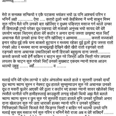
आम्म्म्मई……..!!
मेरो त सनक्क सन्कियो र एकै पटकमा भयंकर भयो ऊ पनि आश्चर्य परिन र
भनिनँ अहो ……….. ऐया …. कत्रो ठूलो भयो केहीबेरमा नै भन्दै साबुन मिच्न
सुरु गरिन मैले पनि उनको ब्रा खोल्दिए र दुधमा पक्रिएर मसाज गर्न थाले उन्का
ती हिमालझै टुप्पो परेका दूध पक्रदा धेरै मजाको अनुभब भयो सायद धेरै धेरै
उपयोग भएका थिएनन् होला धेरै कठोर र अनार दाना जस्ता उत्कृष्ट माल थिएँ
अचानक मैले उनको हाफ पेन्ट पनि खोल्दिए र आम्मामा………. कस्तो मज्जाको
इनार रहेछ दुई तर्फ घना बाक्लो बुट्यान र मध्यमा रहेका दुई ठूलो ढुंगा जस्ता रातो
रंगको ओठ र मध्यमा साना कन्दमूलझै देखिने खैरो खैरो रातो रङ्गको रातो
रङ्गको साना अचानक उचालिएको मानौं हिराको बहुमुल्य दाना जस्तो………
कस्तो कस्तो भयो हेर्नै सकिन र चाट्न सुरु गरे जिभ्रो अलि भित्रै गरेर लपलप
लपलप के चाट्न सुरु गरेको थिएँ उनको मुखबाट एकदम न्यानो श्वास आउन
थाल्यो उहुहु …… अहँ………….. व …….
मलाई पनि धेरै प्रेम लाग्यो र उठेर अंगालोमा बलले हाले र सुस्तरी उनको दायाँ
दूध च्वाप्प च्वाप्प चुस्न र नेक्स्ट दूध हातले सुम्सुम्याउन सुरु गरे अचानक उनको
दूध त यसरी फूलेर आएकी धेरै ठूला र कठोर भए हल्का न्यानो सावर खोलेको थिए
त्यसैले पानीले पनि हामीहरुलाई काउकुती लगाइ रहेको थियो अझ मैले बलले
च्वाप्प च्वाप्प चुस्न र छुन सुरु गरे सुस्तरी एउटा हातले मुनि उनको पुतिको अनार
दाना खेलाउन सुरु गरे उता धाराको हल्का न्यानो पनि र उनको पुतिबाट
निस्किएको चिल्लो चिजले मेरो फिङ्गर भित्रै र बाहिर गर्न थाल्यो उनले पनि
मलाई सुम सुम मसाज गर्न सुरु गरिन र भनिनँ मेरो राजा अब म धेरै सक्दिनँ …….