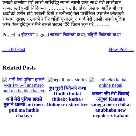
उनको कन्नोमा मेरो लाडो राखिदिए न्यानो न्यानो बाफ् साथै मेरो लाडोबाट
सल्बलाउदै फुसी निस्कियो ……….. र उनीलाई आलिङ्गन मार्दै हामी एक
अर्काको शरीर धोई पखाली दियौ र उनीलाई मैले पछील्तिर उचालेर कोठाको
शय्यामा सुताए र उनको शरीर चाँडो घुसाउनु न भन्दै मेरो लाडो आफ्नो पुतिमा
लगेर मिलाइदिइन र मैले बलले धक्का दिँदै चिक्न सुरु गरे……….
Posted in
होटलमा
Tagged
चाकमा चिकेको कथा
,
बहिनी चिकेको कथा
← Old Post
New Post →
Related Posts
दुध चुस्दै चिकेको कथा
Dudh chudai
कमला सँग मेरो चिकाई
अनी मेरो पुतिमा हातले
chikeko katha /
अनुभव Kamala
मुसार्न थाल्यो ani mero
Online sex story free
sangga mero chikai
puti ma hathle
anubhaba new
chalayo
nepali sex kahani