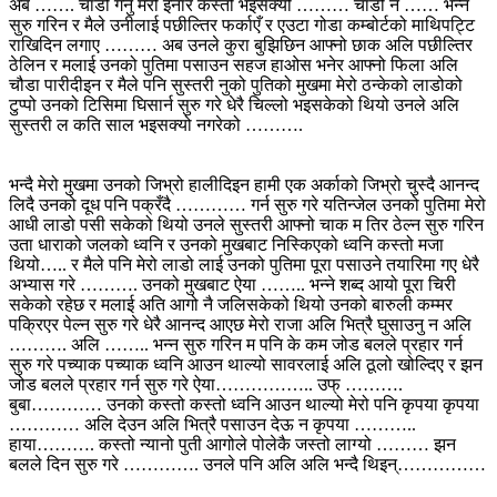
अब ……. चाँडो गर्नु मेरो इनार कस्तो भइसक्यो ……… चाँडो न …… भन्न
सुरु गरिन र मैले उनीलाई पछील्तिर फर्काएँ र एउटा गोडा कम्बोर्टको माथिपट्टि
राखिदिन लगाए ……… अब उनले कुरा बुझिछिन आफ्नो छाक अलि पछील्तिर
ठेलिन र मलाई उनको पुतिमा पसाउन सहज हाओस भनेर आफ्नो फिला अलि
चौडा पारीदीइन र मैले पनि सुस्तरी नुको पुतिको मुखमा मेरो ठन्केको लाडोको
टुप्पो उनको टिसिमा घिसार्न सुरु गरे धेरै चिल्लो भइसकेको थियो उनले अलि
सुस्तरी ल कति साल भइसक्यो नगरेको ……….
भन्दै मेरो मुखमा उनको जिभ्रो हालीदिइन हामी एक अर्काको जिभ्रो चुस्दै आनन्द
लिदै उनको दूध पनि पक्रँदै ………… गर्न सुरु गरे यतिन्जेल उनको पुतिमा मेरो
आधी लाडो पसी सकेको थियो उनले सुस्तरी आफ्नो चाक म तिर ठेल्न सुरु गरिन
उता धाराको जलको ध्वनि र उनको मुखबाट निस्किएको ध्वनि कस्तो मजा
थियो….. र मैले पनि मेरो लाडो लाई उनको पुतिमा पूरा पसाउने तयारिमा गए धेरै
अभ्यास गरे ………. उनको मुखबाट ऐया …….. भन्ने शब्द आयो पूरा चिरी
सकेको रहेछ र मलाई अति आगो नै जलिसकेको थियो उनको बारुली कम्मर
पक्रिएर पेल्न सुरु गरे धेरै आनन्द आएछ मेरो राजा अलि भित्रै घुसाउनु न अलि
………. अलि …….. भन्न सुरु गरिन म पनि के कम जोड बलले प्रहार गर्न
सुरु गरे पच्याक पच्याक ध्वनि आउन थाल्यो सावरलाई अलि ठूलो खोल्दिए र झन
जोड बलले प्रहार गर्न सुरु गरे ऐया…………….. उफ् ……….
बुबा………… उनको कस्तो कस्तो ध्वनि आउन थाल्यो मेरो पनि कृपया कृपया
………… अलि देउन अलि भित्रै पसाउन देऊ न कृपया ………..
हाया………. कस्तो न्यानो पुती आगोले पोलेकै जस्तो लाग्यो ……… झन
बलले दिन सुरु गरे …………. उनले पनि अलि अलि भन्दै थिइन्……………