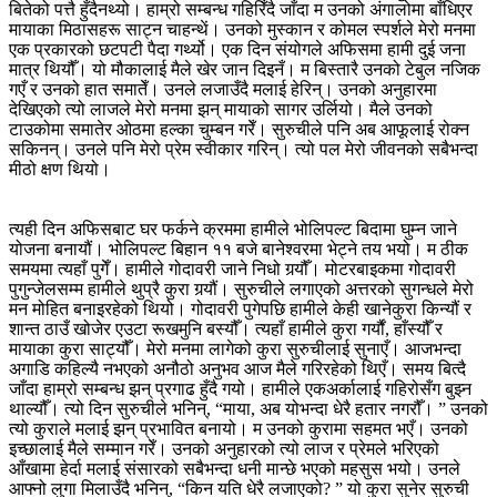
बितेको पत्तै हुँदैनथ्यो। हाम्रो सम्बन्ध गहिरिँदै जाँदा म उनको अंगालोमा बाँधिएर
मायाका मिठासहरू साट्न चाहन्थें। उनको मुस्कान र कोमल स्पर्शले मेरो मनमा
एक प्रकारको छटपटी पैदा गर्थ्यो। एक दिन संयोगले अफिसमा हामी दुई जना
मात्र थियौँ। यो मौकालाई मैले खेर जान दिइनँ। म बिस्तारै उनको टेबुल नजिक
गएँ र उनको हात समातेँ। उनले लजाउँदै मलाई हेरिन्। उनको अनुहारमा
देखिएको त्यो लाजले मेरो मनमा झन् मायाको सागर उर्लियो। मैले उनको
टाउकोमा समातेर ओठमा हल्का चुम्बन गरेँ। सुरुचीले पनि अब आफूलाई रोक्न
सकिनन्। उनले पनि मेरो प्रेम स्वीकार गरिन्। त्यो पल मेरो जीवनको सबैभन्दा
मीठो क्षण थियो।
त्यही दिन अफिसबाट घर फर्कने क्रममा हामीले भोलिपल्ट बिदामा घुम्न जाने
योजना बनायौं। भोलिपल्ट बिहान ११ बजे बानेश्वरमा भेट्ने तय भयो। म ठीक
समयमा त्यहाँ पुगेँ। हामीले गोदावरी जाने निधो गर्‍यौँ। मोटरबाइकमा गोदावरी
पुगुन्जेलसम्म हामीले थुप्रै कुरा गर्‍यौं। सुरुचीले लगाएको अत्तरको सुगन्धले मेरो
मन मोहित बनाइरहेको थियो। गोदावरी पुगेपछि हामीले केही खानेकुरा किन्यौं र
शान्त ठाउँ खोजेर एउटा रूखमुनि बस्यौँ। त्यहाँ हामीले कुरा गर्यौं, हाँस्यौँ र
मायाका कुरा साट्यौँ। मेरो मनमा लागेको कुरा सुरुचीलाई सुनाएँ। आजभन्दा
अगाडि कहिल्यै नभएको अनौठो अनुभव आज मैले गरिरहेको थिएँ। समय बित्दै
जाँदा हाम्रो सम्बन्ध झन् प्रगाढ हुँदै गयो। हामीले एकअर्कालाई गहिरोसँग बुझ्न
थाल्यौँ। त्यो दिन सुरुचीले भनिन्, “माया, अब योभन्दा धेरै हतार नगरौँ। ” उनको
त्यो कुराले मलाई झन् प्रभावित बनायो। म उनको कुरामा सहमत भएँ। उनको
इच्छालाई मैले सम्मान गरेँ। उनको अनुहारको त्यो लाज र प्रेमले भरिएको
आँखामा हेर्दा मलाई संसारको सबैभन्दा धनी मान्छे भएको महसुस भयो। उनले
आफ्नो लुगा मिलाउँदै भनिन्, “किन यति धेरै लजाएको? ” यो कुरा सुनेर सुरुची