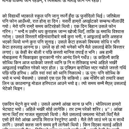
मर्निङ वाकमा जाने रहेछन्, र त्यसैबेला ऊ मलाई फोन गर्ने रहेछे।
को विद्यार्थी भएकाले स्कुल पनि जानु नपर्ने हुँदा ऊ फुर्सदिलो थिई। जतिबेला
पनि फोन आउँथ्यो, रात होस् वा दिन। यसरी हाम्रो अपर्झटको सम्बन्ध मौलाउँदै
गयो। मेरो पनि राम्रै समय कटिरहेको थियो। एक दिन बिहान उसले फोन
गरिन। ” भन्दै म उसँग थप कुराहरू जान्न खोज्दै थिएँ, ताकि ऊ ममाथि विश्वास
गरोस्। उसले विस्तारै महिनावारीबारे सबै कुरा भनी, र आफूलाई कति असहज
भएको थियो भन्ने कुरा पनि सुनाइ। उसले केटा हरूको विषयमा सोधि र भनि
केटा हरुलाइ आनन्द छ। उस्ले क् हो त्यो भनेको भनि मैले उसलाई बेलि बिस्तार
लगाएं। ऊ केही बेर बोली र पछि कस्तो मानिस तपाईं त भनि। अब हामी
मोबाइलमा नै चिकाइका कुराकानी गरेर आनंद लिने गर्थेउ। ऊ कहिल्यै काहि
सोध्थि किन आज थाकेको जस्तो ध्वनि छ नि म तेतिकाइ भन्थे अहिले भर्खरै
आफूलाई स्खलित गरेको भएर होल। ऊ एक्छिन क्रोधित भएर नबोले जस्तो गर्थि
पछि पछि हस्थि। अलि स्वां स्वां को ध्वनि निकाल्थे। ऊ पुनः पनि सोध्थि के
भयो म भन्थे भैसक्यो। उसको एस एल सि सकियो। अब नर्सिंग को तयारि कक्षा
लिन ऊ काठमाण्डु मोडल हस्पिटल आउने भयो इ। त्यो समय सम्मै मैएल् उसलाई
भेटेको थिइन।
एकदिन भेट्ने कुर भयो। उसले आफ्नो आंखा साना छ भनि। भोलिपल्त हाम्रो
भेटघाट भयो। अहिले भर्खरै सोर्ह लागेकि। तर टम्म परेको शरिर। ४”। आंखा
साना थिएँ तर गाजल सुहाएको थियो। मैले उसलाई जमलमा भेटेको थिएँ मैले
एसो हेरें मेरो आंखा अगाडि मिराज रेस्टुरेण्ट आयो। मैले तेतै जाउं भने ऊ म साथै
लागि। उस्को क्लस जाने समय हुनै लागेको थियो। किन दिएका मलाई अहिले