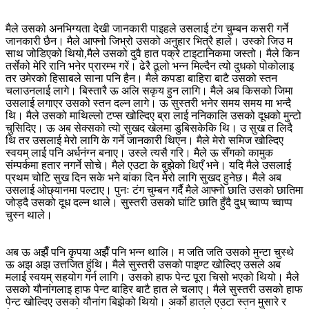
मैले उसको अनभिग्यता देखी जानकारी पाइहले उसलाई टंग चुम्बन कसरी गर्ने
जानकारी छैन। मैले आफ्नो जिभ्रो उसको अनुहार भित्रै हाले। उस्को जिउ म
साथ जोडिएको थियो,मैले उसको दुवै हात पक्रे टाइटानिकमा जस्तो। मैले किन
तर्सेको मेरि रानि भनेर प्रारम्भ गरें। ढेरै ठूलो भन्न मिल्दैन त्यो दुधको पोकोलाइ
तर उमेरको हिसाबले साना पनि हैन। मैले कपडा बाहिरा बाटै उसको स्तन
चलाउनलाई लागे। बिस्तारै ऊ अलि सकृय हुन लागि। मैले अब किसको जिमा
उसलाई लगाएर उसको स्तन दल्न लागे। ऊ सुस्तरी भनेर समय समय मा भन्दै
थि। मैले उसको माथिल्लो टप्स खोल्दिए ब्रा लाई ननिकालि उसको दूधको मुन्टो
चुसिदिए। ऊ अब सेक्सको त्यो सुखद खेलमा डुबिसकेकि थि। उ सुख त लिदै
थि तर उसलाई मेरो लागि के गर्ने जानकारी थिएन। मैले मेरो समिज खोल्दिए
स्वयम् लाई पनि अर्धनंग्न बनाए। उस्ले त्यसै गरि। मैले ऊ सँगको कामुक
संम्पर्कमा हतार नगर्ने सोचे। मैले एउटा के बुझेको थिएँ भने। यदि मैले उसलाई
प्रथम चोटि सुख दिन सके भने बांका दिन मेरो लागि सुखद हुनेछ। मैले अब
उसलाई ओछ्यानमा पल्टाए। पुनः टंग चुम्बन गर्दै मैले आफ्नो छाति उसको छातिमा
जोड्दै उसको दूध दल्न थाले। सुस्तरी उसको घांटि छाति हुँदै दुध् च्वाप्प च्वाप्प
चुस्न थाले।
अब ऊ अझैँ पनि कृपया अझैँ पनि भन्न थालि। म जति जति उसको मुन्टा चुस्थे
ऊ अझ अझ उत्तजित हुंथि। मैले सुस्तरी उसको पाइण्ट खोल्दिए उसले अब
मलाई स्वयम् सहयोग गर्न लागि। उसको हाफ पेन्ट पूरा चिसो भएको थियो। मैले
उसको यौनांगलाइ हाफ पेन्ट बाहिर बाटै हात ले चलाए। मैले सुस्तरी उसको हाफ
पेन्ट खोल्दिए उसको यौनांग बिझेको थियो। अर्को हातले एउटा स्तन मुसारे र