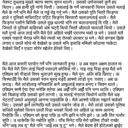
नेक्स्ट दुधलाइ मुख्ले च्वाप्प च्वाप्प चुस्न थाल्ने। उसको उत्तेजनको कुनै हद
थिएन। अब हामी दुवै नांगो थियौ। उसलाई के गर्ने जानकारी थियन उसले मलाई
मैले के गर्ने भनि मैले मैले ज् गर्छु तेइ गर्नु भने। मैले उसको पुति भित्रै फिङ्गर
हाले र पुतिको माथिपट्टि पट्टि फिङ्गर बिस्तारौ चलाउनलाई थाले। मैले
फिङ्गर पसौने बितिकै उसले दुख्न थाल्यो भनि तर चलाउनलाई दि रहि। मेरो
जिभ्रो ले पुतिको बाहिरको अंश चट्दै थियो भित्रै औलाले चलाउदै थियो। उसले
मलै पुग्यो आज लाई भनि मैले ऐले अहिले भर्खरै प्रारम्भ भको छ भने। उसले मलै
एक्दम गाहारो भैराछ भनि मैले त्यसो भए तेस्को उपचार छ भने। मैले कण्डम झिके
लगाए र उस्लै सोधे यो देखेको छ उसले भनि ड्याडि ममिको कोठामा प्यकेटा
देखेको थिएँ र एउटा चोरेर खोलेर हेरेको थिए।
मैले आज कसरी प्रयोग गर्ने पनि जानकारी हुन्छ। उ अब सहन अक्षम हालत मा
थि मैले मेरो लिंग लाई भित्रै पसाउने कोसिस् गरे। नाइ नाइ पिडा हुन्छ मैले भने
एक्छिन को पीडाले विश्व भुलाउने सुख हुन्छ। मैले पुनः अलि बडि छिराए। ऊ
चिच्याउँदै थि मैले उसको स्तन चुस्द मड्दै आफ्नो लांडो पुनः पसाए। अब ऊ
कराइ। मैले लांडोलाइ ननिकालि कनै आफूलाई सहज बनाए र चिक्न थाले।
एक्छिन् सम्मै ऐया ऐया भनेकि श्रेया अब अझैँ पनि अझैँ पनि भन्न थालि। एक्छिन
को चिकाइ पछि उसको झर्न लाग्यो। ऊ मलाई नंग्राले चिथोर्न थालि मैले थह
भेट्टाएँ उसले अभुतपुर्व आनन्द पाइरहेकि छे। मैले आफ्नो पहिला नझार्न चाहेको
थिए। उसको झर्न लागेपछि मलै उसले पक्रेर जोड ले। मेरो लांडो उसको पुतिमा
सजिलै घुसेको थियन उस्लै पिडा भयको थियो तर अहिले ऊ चरम आनन्द
पैरहेकि थि। एक्छिन को कृडा पछि ऊ पनि झरि म पनि झरे। ऊ अर्कै तिर पल्तेर
सुति। उ थाकेकि थि नबोलि सुति। पाँच मिनेट पछि मेरो छतिमा टौको राखेर
भनि”आइ लब यु” मैले पनि “आई लब यु टु” भने। मैले बेदमा हेरें होटेलको ह्वाईट