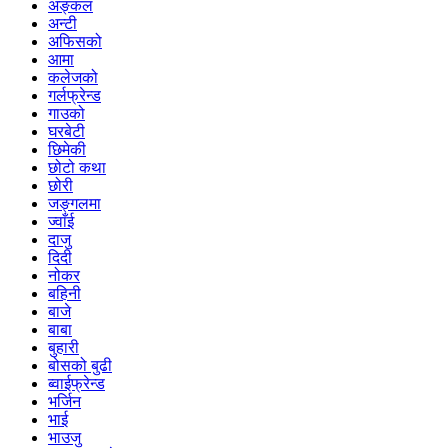
अङ्कल
अन्टी
अफिसको
आमा
कलेजको
गर्लफ्रेन्ड
गाउको
घरबेटी
छिमेकी
छोटो कथा
छोरी
जङ्गलमा
ज्वाँई
दाजु
दिदी
नोकर
बहिनी
बाजे
बाबा
बुहारी
बोसको बुढी
ब्वाईफ्रेन्ड
भर्जिन
भाई
भाउजु