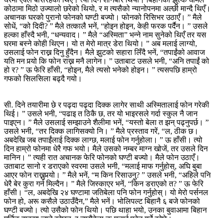
कोठामा मिठो उज्यालो छरेको थियो, र म त्यसैको न्यानोपनमा अल्छी मान्दै थिएँ।
अचानक घरको पुरानो फोनको घण्टी बज्यो। फोनको रिसिभर उठाएँ। ” मैले
सोधें, “को दिदी? ” मैले तत्कालै भनें, “होइन होइन, केही फरक पर्दैन। ” उसले
हल्का हाँस्दै भनी, “धन्यवाद। ” मैले “अस्मिता” भन्ने नाम सुनेको थिएँ तर यस
घरमा बस्ने कोही थिएन। यो त मेरो मात्र डेरा थियो। ” अब मलाई लाग्यो,
उसलाई फोन राख्न दिनु हुँदैन। मैले झुटको सहारा लिँदै भनें, “तपाईंको आवाज
यति मन पर्‍यो कि फोन राख्न मनै लागेन। ” उताबाट उसले भनी, “अनि तपाईं को
हो र? ” ऊ फेरि हाँसी, “होइन, मैले त्यसो भनेको होइन। ” त्यसपछि हाम्रो
गफको सिलसिला बढ्दै गयो।
सी. दिने तयारीमा छे र पढ्दा पढ्दा दिक्क लागेर साथी अस्मितालाई फोन गरेकी
थिई। ” उसले भनी, “पढाइ त ठिकै छ, तर यो भाइरसले गर्दा स्कुल नै जान
पाइएन। ” मैले उसलाई सम्झाउने शैलीमा भनें, “यस्तो बेला त झन् पढ्नुपर्छ। ”
उसले भनी, “तर दिक्क लागिसक्यो नि। ” मैले प्रस्ताव गरें, “ल, ठीक छ।
अबदेखि जब तपाईंलाई दिक्क लाग्छ, मलाई फोन गर्नुहोला। ” ऊ हाँसी। त्यो
दिन हाम्रो फोनमा धेरै गफ भयो। मैले उसको नम्बर माग्न खोजें, तर उसले दिन
मानिन। ” त्यही रात अचानक फेरि फोनको घण्टी बज्यो। मैले फोन उठाएँ।
उताबाट सानो र डराएको स्वरमा उसले भनी, “मलाई माफ गर्नुहोस्, अघि बुबा
आएर फोन राख्नुपर्‍यो। ” मैले भनें, “म किन रिसाउनु? ” उसले भनी, “अहिले पनि
धेरै बेर कुरा गर्न मिल्दैन। ” मैले जिस्काएर भनें, “किन डराएको त? ” ऊ फेरि
हाँसी। “ल, अबदेखि २४ घण्टामा जतिबेला पनि फोन गर्नुहोस्। यो मेरो पर्सनल
फोन हो, अरू कसैले उठाउँदैन,” मैले भनें। भोलिपल्ट बिहानै ६ बजे फोनको
घण्टी बज्यो। त्यो उसैको फोन थियो। पछि थाहा भयो, उनका बुवाआमा बिहान