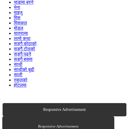
भाडामा बस्ने
भेना
माइजु
मिस
मिसकल
मोडल
यात्राामा
लामो कथा
सङ्गै कोठाको
सङ्गै टोलको
सङ्गै पढ्ने
सङ्गै बसमा
साथी
साथीको बुढी
साली
स्कुलको
होटलमा