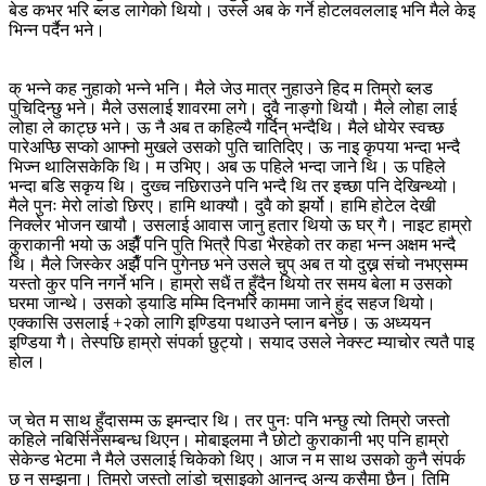
बेड कभर भरि ब्लड लागेको थियो। उस्ले अब के गर्ने होटलवललाइ भनि मैले केइ
भिन्न पर्दैन भने।
क् भन्ने कह नुहाको भन्ने भनि। मैले जेउ मात्र नुहाउने हिद म तिम्रो ब्लड
पुचिदिन्छु भने। मैले उसलाई शावरमा लगे। दुवै नाङ्गो थियौ। मैले लोहा लाई
लोहा ले काट्छ भने। ऊ नै अब त कहिल्यै गर्दिन् भन्दैथि। मैले धोयेर स्वच्छ
पारेअप्छि सप्को आफ्नो मुखले उसको पुति चातिदिए। ऊ नाइ कृपया भन्दा भन्दै
भिज्न थालिसकेकि थि। म उभिए। अब ऊ पहिले भन्दा जाने थि। ऊ पहिले
भन्दा बडि सकृय थि। दुख्च नछिराउने पनि भन्दै थि तर इच्छा पनि देखिन्थ्यो।
मैले पुनः मेरो लांडो छिरए। हामि थाक्यौ। दुवै को झर्यो। हामि होटेल देखी
निक्लेर भोजन खायौ। उसलाई आवास जानु हतार थियो ऊ घर् गै। नाइट हाम्रो
कुराकानी भयो ऊ अझैँ पनि पुति भित्रै पिडा भैरहेको तर कहा भन्न अक्षम भन्दै
थि। मैले जिस्केर अझैँ पनि पुगेनछ भने उसले चुप् अब त यो दुख्न संचो नभएसम्म
यस्तो कुर पनि नगर्ने भनि। हाम्रो सधैं त हुँदैन थियो तर समय बेला म उसको
घरमा जान्थे। उसको ड्याडि मम्मि दिनभरि काममा जाने हुंद सहज थियो।
एक्कासि उसलाई +२को लागि इण्डिया पथाउने प्लान बनेछ। ऊ अध्ययन
इण्डिया गै। तेस्पछि हाम्रो संपर्का छुट्यो। सयाद उसले नेक्स्ट म्याचोर त्यतै पाइ
होल।
ज् चेत म साथ हुँदासम्म ऊ इमन्दार थि। तर पुनः पनि भन्छु त्यो तिम्रो जस्तो
कहिले नबिर्सिनेसम्बन्ध थिएन। मोबाइलमा नै छोटो कुराकानी भए पनि हाम्रो
सेकेन्ड भेटमा नै मैले उसलाई चिकेको थिए। आज न म साथ उसको कुनै संपर्क
छ न सम्झना। तिम्रो जस्तो लांडो चुसाइको आनन्द अन्य कसैमा छैन। तिमि