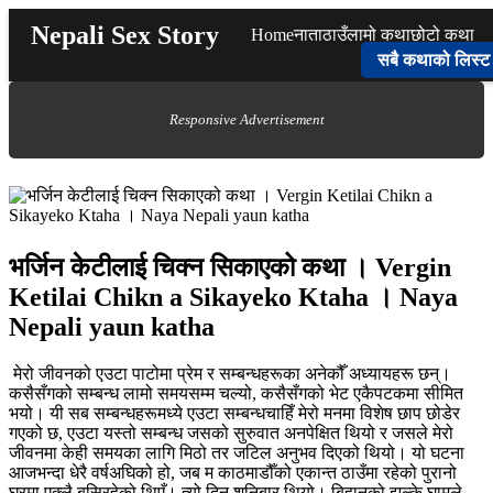
Skip
Nepali Sex Story
Home
नाता
ठाउँ
लामो कथा
छोटो कथा
to
content
सबै कथाको लिस्ट
Responsive Advertisement
भर्जिन केटीलाई चिक्न सिकाएको कथा । Vergin
Ketilai Chikn a Sikayeko Ktaha । Naya
Nepali yaun katha
मेरो जीवनको एउटा पाटोमा प्रेम र सम्बन्धहरूका अनेकौँ अध्यायहरू छन्।
कसैसँगको सम्बन्ध लामो समयसम्म चल्यो, कसैसँगको भेट एकैपटकमा सीमित
भयो। यी सब सम्बन्धहरूमध्ये एउटा सम्बन्धचाहिँ मेरो मनमा विशेष छाप छोडेर
गएको छ, एउटा यस्तो सम्बन्ध जसको सुरुवात अनपेक्षित थियो र जसले मेरो
जीवनमा केही समयका लागि मिठो तर जटिल अनुभव दिएको थियो। यो घटना
आजभन्दा धेरै वर्षअघिको हो, जब म काठमाडौँको एकान्त ठाउँमा रहेको पुरानो
घरमा एक्लै बसिरहेको थिएँ। त्यो दिन शनिबार थियो। बिहानको झुल्के घामले