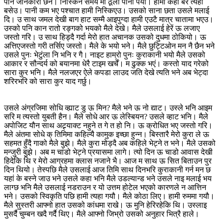
पनि जानकारी छैन। निस्किने समय मा ठूलो पानी पर्यो। हामी केही बेर त्यही
बसेउ। पानी कम भए पश्चात हामी निस्किएउ। उसको साना छता उसले मलाई
दि। उ साथ जमल देखी बाग हाट सम्मै आइपुग्दा हामी एउटै मात्र चातामा भएउ।
उस्को पनि कान रातो रङ्गको भयको मैले देखे। मैले उसलाई हेरें ऊ लजाए
जस्तो गरि। उ साथ हिड्दै गर्दा मेरो हात अचानक उसको दुधमा ठोकियो। ऊ
अत्तिएजस्तो गरी तर्सिए जस्तो। मैले के भयो भने। मैले छुट्टिओन मन नै छैन भने
उसले पुनः भेटुंला नि भनि र गै। नाइट हाम्रो पुनः कुराकानी भयो मैले उसको
आकार र सौन्दर्य को बयानमा धेरै टाइम खर्चें। म ढुक्क भएं। कस्तो याद गरेको
सारा कुर भनि। मैले नलजएर ऐले कपडा लाउद जति देखे त्यति भने अब भेट्दा
शरिरभरि को सारा कुर याद गर्छु।
उसले अंग्रजिमा सोधि व्ह्याट डु ऊ मिन? मैले भने ऊ नो द्याट। उस्ले भनि आइम
सरि म त्यस्तो युबती हैन। मैले सोधे आर ऊ लेस्बियन? उसले व्हाट भनि। मैले
अपोजिट यौन साथ अट्र्याक्ट नहुने त गे त हो नि। ऊ क्रोधित भए जस्तो गरि।
मैले अंतमा सोधे क् तिमिमा कहिल्यै कामुक इच्छा हुन्न। बिस्तारै मेरो कुरा ले ऊ
सहमत हुँदै गाको मैले बुझे। मैले कुरा मोड्दै अब कहिले भेट्ने त भने। मैले उसको
मन्जुरी बुझे। अब म चांडो भेट्ने प्रयासमा लागे। त्यो दिन ऊ चाडो आवास देखी
हिदेकि थि र मेरो आग्रहमा क्लास नजाने भै। आज म साथ ऊ सित बिताउन पुर
दिन थियो। तेस्पछि मैले उसलाई आज तिमि साथ दिनभरि कुराकानी गर्न मन छ
यहां के बस्ने जाउ भने उसले कहा भनि मैले उडल्यान्ड भने उसले नाइ मलाई भय
लाग्छ भनि मैले उसलाई नडराउन र यो उत्तम होटेल भएको कारणले न आत्तिन
भने। उसको स्विकृति पछि हामी त्यहा गयौ। मैले कोठा लिए। हामी रुममा गयौ।
मैले सुस्तरी आफ्नो हात उसको कांधमा राखे। ऊ मुनि हेरिरहेकि थि। उस्लाइ
मुसर्दै चुम्बन खदै गर्दै थिए। मैले आफ्नो जिभ्रो उसको अनुहार भित्रै हाले।