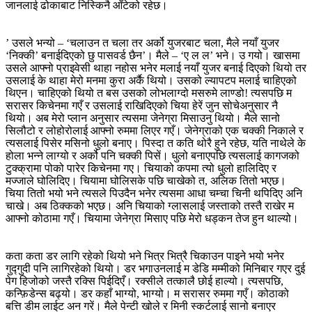
जानलाई ढोकाबाट निस्किनै आँटेको रहेछ।
’ उसले भन्यो – ‘चलाउन त चला तर अर्को युजरबाट चला, मैले नयाँ युजर
‘निक्की’ बनाईदिएको छु पासवर्ड छैन’। मैले – ‘ए ल ल’ भने। उ गयो। खासमा
उसले आफ्नो प्राइवेसी थाहा नहोस भनेर मलाई नयाँ युजर बनाई दिएको थियो तर
उसलाई के थाहा मेरो मनमा कुरा अर्कै थियो। उसको ल्यापटप मलाई चाहिएको
थिएन। चाहिएको थियो त बस उसको लोभलाग्दो मसरुमे लाण्डो! त्यसपछि म
सरासर किचेनमा गएँ र उसलाई राखिदिएको चिया हेरें जुन सोचेअनुसार नै
थियो। अब मेरो प्लान अनुसार त्यसमा जेनेग्रा मिसाउनु थियो। मैले सानो
सिलौटो र लोहोरोलाई आफ्नो रुममा लिएर गएँ। जेनेग्राको एक चक्की निकाले र
त्यसलाई पिसेर मसिनो धुलो बनाए। पिस्दा त कति थोरै हुने रहेछ, यति नाथेले के
होला भन्ने लाग्यो र अर्को पनि चक्की पिसें। धुलो बनाएपछि त्यसलाई कागजको
टुक्क्रामा पोको पारेर किचेनमा गए। चियाको कपमा त्यो धुलो हालिदिए र
मज्जाले घोलिदिए। चियामा घोलिसके पछि चाखेको त, अलिक तितो भएछ।
चिया तितो भयो भने त्यसले पिउदैन भनेर त्यसमा आधा चम्चा चिनी थपिदिए अनि
चाखे। अब ठिक्कको भएछ। अनि चियाको ग्लासलाई जस्ताको तस्तै राखेर म
आफ्नो कोठामा गएँ। चियामा जेनेग्रा मिसाए पछि मेरो धड्कन तेज हुन थाल्यो।
कता कता डर लागि रहेको थियो भने भित्र भित्रै चिकाउन पाइने भयो भनेर
गुद्गुदी पनि लागिरहेको थियो। डर भगाउनलाई म डेडि मम्मीको मिनिबार गएर दुई
पेग हिजोको जस्तै रक्सि पिईदिएँ। रक्सीले तत्कालै छोई हाल्यो। त्यसपछि,
कन्फ़िडेन्स बढ्यो। डर कहाँ भाग्यो, भाग्यो। म सरासर रुममा गएँ। कोठाको
बत्ति डीम लाईट अन गरें। मैले पेन्टी खोले र मिनी स्कर्टलाई सानो बनाएर