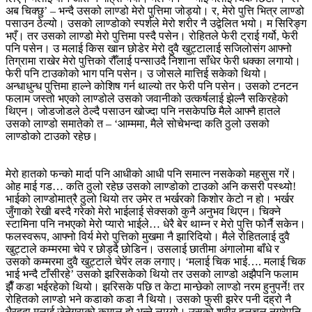
अब चिक्छु’ – भन्दै उसको लाण्डो मेरो पुत्तिमा जोड्यो। र, मेरो पुत्ति भित्र लाण्डो
पसाउन ठेल्यो। उसको लाण्डोको स्पर्शले मेरो शरीर नै उद्वेलित भयो। म सिरिङ्ग
भएँ। तर उसको लाण्डो मेरो पुत्तिमा पस्दै पसेन। रोहितले फेरी ट्राई गर्यो, फेरी
पनि पसेन। उ मलाई किस खान छोडेर मेरो दुवै खुट्टालाई सजिलोसंग आफ्नो
तिग्रामा राखेर मेरो पुत्तिको रौँलाई पन्साउदै निशाना साँधेर फेरी धक्का लगायो।
फेरी पनि टाउकोको भाग पनि पसेन। उ जोसले मात्तिई सकेको थियो।
अन्धाधुन्ध पुत्तिमा हाल्ने कोशिष गर्न थाल्यो तर फेरी पनि पसेन। उसको टनटन
फलाम जस्तो भएको लाण्डोले उसको जवानीको उत्कर्षलाई झेल्नै सकिरहेको
थिएन। जोडजोडले ठेल्दै पसाउन खोज्दा पनि नसकेपछि मैले आफ्नै हातले
उसको लाण्डो समातेको त – ‘आम्ममा, मैले सोचेभन्दा कति ठुलो उसको
लाण्डोको टाउको रहेछ।
मेरो हातको फन्को मार्दा पनि आधीको आधी पनि समात्न नसकेको महसुस गरें।
ओह माई गड… कति ठुलो रहेछ उसको लाण्डोको टाउको अनि कसरी पस्थ्यो!
भाईको लाण्डोमात्रै ठुलो थियो तर उमेर त भर्खरको किशोर केटो न हो। भर्खर
जुँगाको रेखी बस्दै गरेको मेरो भाईलाई सेक्सको कुनै अनुभव थिएन। चिक्ने
स्टामिना पनि नभएको मेरो प्यारो भाईले… धेरै बेर थाम्न र मेरो पुत्ति फोर्नै सकेन।
फलस्वरूप, आफ्नो विर्य मेरो पुत्तिको मुखमा नै झारिदियो। मैले रोहितलाई दुवै
खुट्टाले कम्मरमा चेपे र छोड्दै छोडिन। उसलाई छातीमा अंगालोमा बाँधे र
उसको कम्मरमा दुवै खुट्टाले चेपेंर लक लगाए। ‘मलाई चिक भाई…. मलाई चिक
भाई भन्दै टाँसीरहे’ उसको झरिसकेको थियो तर उसको लाण्डो अझैपनि फलाम
झैँ कडा भईरहेको थियो। झरिसके पछि त केटा मान्छेको लाण्डो नरम हुनुपर्ने! तर
रोहितको लाण्डो भने कडाको कडा नै थियो। उसको फुसी झरेर पनी दह्रो नै
भैरहदा मलाई जेनेग्राको कमाल हो भन्ने लाग्यो। उसको शरीर हलचल नगरेपनि