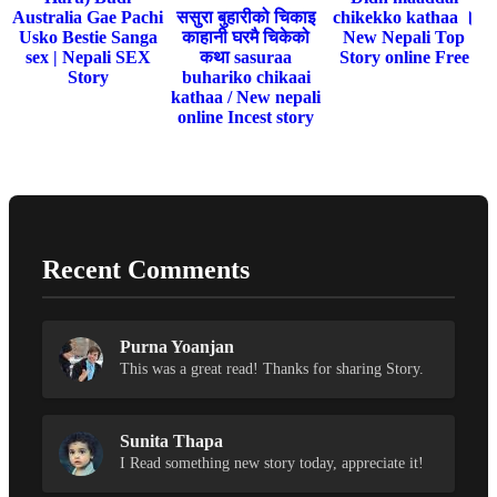
Australia Gae Pachi
ससुरा बुहारीको चिकाइ
chikekko kathaa ।
Usko Bestie Sanga
काहानी घरमै चिकेको
New Nepali Top
sex | Nepali SEX
कथा sasuraa
Story online Free
Story
buhariko chikaai
kathaa / New nepali
online Incest story
Recent Comments
Purna Yoanjan
This was a great read! Thanks for sharing Story.
Sunita Thapa
I Read something new story today, appreciate it!