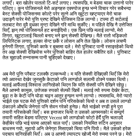
लगाएँ। ब्रा खोलेर पातलो टि-सर्ट लगाए। त्यसपछि, म बेडमा चाक उत्तानो पारेर
पल्टिए। कुन पोजिसनले मेरो अङ्गहरु एक्स्पोज हुन्छ भन्ने विचार गरेर सबैभन्दा
बेस्ट सेक्सी पोजिसनमा कोल्टे परेर सुत्ने अनि खुट्टा खप्ट्याएर मेरो चाक
उदाङ्गै पारेर मेरो पुत्ति प्रष्ट देखिने पोजिसन ठिक लाग्यो। टपमा टी सर्टलाई
तलबाट मेरा दुवै दुधका मुन्टा देखिने गरि माथि सुर्कीए। म पहिले देखि नै उत्तेजित
थिएँ, झन् त्यो पोजिसनले हट बनाईदियो। एक छिन् पछि मलाई लाग्यो, मेरो
तिग्रा, खुट्टालाई चिल्लो बनाए भने झन् सेक्सी देखिन्छ। मैले रातो भड्किलो
लिपिस्टिक लगाए, हल्का सेन्ट छर्के र लोसन अनि तेल झिके। लोसन लचप्पै
हुनेगरी तिग्रा, पुत्तिको काफे र बुब्समा दले। मेरो पुत्तिबाट पानी रसाइरहेको थियो
तर अझ सेक्सी देखियोस भनेर पुत्तिको बाहिर तेल हालेर सबैतिर दले। पुत्तिबाट
तेल चुहाउदै तन्नासम्म पानी चुहिएको देखाए।
अब मेरो पुत्ति परैबाट टलक्कै टल्कन्थ्यो। म यति सेक्सी देखिएकी थिएँ कि मेरो
त्यो अवस्था देखेर जुनसुकै केटाको पनि लाण्डोले सलामी ठोक्ने पक्का थियो।
मलाई आफैंलाई विश्वास लागिरहेको थिएन कि यति सेक्सी पनि देखिने रहेछु।
मैले आफ्नो कामुक, उत्तेजक रुपको सेल्फी खिचें। मलाई त्यो रुपमा देखेर केटा,
बुढा त के केटी पनि घोडा चढ्न आतुर हुन्छन भन्ने लाग्यो। त्यसमाथि, मेरो प्यारो
भाईले एक पटक मेरो पुत्तिको दर्शन पनि गरिसकेको थियो र अब त उसले लाण्डो
ठंकाउने औषधि जेनेग्रा पनि सेवन गरेको हुनेछ। मैले भाईको रण्डी हुने पुरा
तयारी गरिसकेकी थिएँ। बस इन्तजार थियो त उसको आगमनको! म सम्पूर्ण
तयारी सहित बेडमा पल्टिएर Vecent को लाण्डोको फोटो हेर्दै पुत्ति चलाउदै
केहीबेर पछि भाई घरमा आएको चाल पाएँ। उसको नियमित रुटिन अनुसार
बाथरुम गयो, नुहायो अनि जेनेग्रा मिसाएको चिया पनि पियो। मैले उसको हरेक
पदचाप सुनिरहेकी थिएँ। अब उ आफ्नो ल्यापटप खोज्दै मेरो रुममा पस्ने छ। मेरो