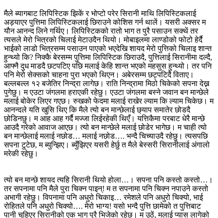
मैले ब्यागबाट लिपिस्टिक झिकें र भोप्टो परेर सिरानी माथि लिपिस्टिकलाई
अड़याएर पुत्तिमा लिपिस्टिकलाई छिराउने कोशिस गर्न थालें। यसरी अक्सर म
यौन आनन्द लिने गर्थिए। लिपिस्टिकको रातो भाग त पुरै पसाउन सक्थें तर
त्यसले मेरो भित्रको चिलाई मेटाउदैन थियो। मोबाइलमा लाण्डोको फोटो हेर्दै
भाईको लाडो भित्रसम्म पसाउन पाएको भएदेखि शायद मेरो पुत्तिको चिलाइ शान्त
हुन्थ्यो कि? निक्कै बेरसम्म पुत्तिमा लिपिस्टिक छिराउदै, पुत्तिलाई सिरानीमा दल्दै,
आफ्नै दुध माडदै छटपटिए पछि मलाई केहि शान्त भएको महसुस हुन्थ्यो। तर पनि
पनि मेरो सेक्सको चाहना पुरा भएको थिएन। अबेरसम्म छट्पटिदै विताए।
बल्लबल्ल १२ बजेतिर निन्द्रा लागेछ। राति निन्द्रामा मिठो चिकेको सपना देख्न
पुगेछु। म एउटा जंगलमा हराएकी रहेछु। एउटा जंगलमा बस्ने जवान बन मान्छेले
मलाई बोकेर लिएर गएछ। रुखको फेदमा मलाई राखेर ल्याम कि ल्याम चिकेछ। म
आनन्दले यति खुसि थिए कि मैले त्यो बन मान्छेलाई छ्याप समातेर छोडदै
छोडिनछु। म आह आह गर्दै मज्जा लिईरहेकी थिएँ। यत्तिकैमा परबाट धेरै मान्छे
आउदै गरेको आवाज आएछ। त्यो बन मान्छेले मलाई छोडेर भागेछ। म चाही त्यो
बन मान्छेलाई मलाई नछोड… मलाई नछोड…. भन्दै चिच्याउदै रहेछु। त्यसपछि
सपना टुटेछ, म ब्युन्झिए। ब्युँझिएर यसरी हेर्छु त मैले बेस्सरी सिरानीलाई अंगालो
मरेकी रहेछु।
त्यो बन मान्छे शायद त्यहि सिरानी थियो होला…। सपना पनि कस्तो कस्तो…।
तर सपनामा पनि मैले पुरा चिक्न पाइन्! म त सपनामा पनि चिक्न नपाउने कस्तो
अभागी रहेछु। विपनामा पनि अधुरो चिकाइ… रमेशले पनि अधुरो चिक्यो, भाई
रोहितले पनि अधुरो चिक्यो…. मेरो भाग्य! यसो भन्दै पुत्ति छामेको त पुत्तिबाट
पानी चुहिएर सिरानीको एक भाग पुरै भिजेको रहेछ। म उठें, मलाई प्यास लागेको