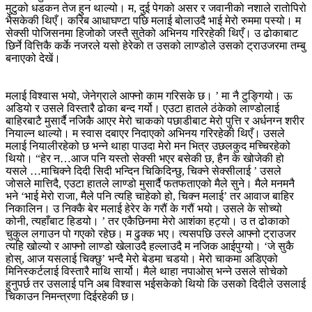
मुटुको धडकन तेज हुन थाल्यो। म, दुई पेगको असर र जवानीको नशाले रातोपिरो
भैसकेकी थिएँ। करिब आधाघण्टा पछि मलाई बोलाउदै भाई मेरो रुममा पस्यो। म
सेक्सी पोजिसनमा हिजोको जस्तै सुतेको अभिनय गरिरहेकी थिएँ। उ ढोकाबाट
छिर्ने वित्तिकै कर्के नजरले यसो हेरेको त उसको लाण्डोले उसको ट्राउजरमा तम्बु
बनाएको देखें।
मलाई विश्वास भयो, जेनेग्राले आफ्नो काम गरिसके छ। ’ मा नै टुङ्गियो। ऊ
अडियो र उसले विस्तारै ढोका बन्द गर्यो। एउटा हातले ठंकेको लाण्डोलाई
बाहिरबाटै मुसार्दै नजिकै आएर मेरो चाकको पछाडीबाट मेरो पुत्ति र अर्धनग्न शरीर
नियाल्न थाल्यो। म स्वास दबाएर निदाएको अभिनय गरिरहेकी थिएँ। उसले
मलाई नियालीरहेको छ भन्ने थाहा पाउदा मेरो मन भित्र उछलकुद मच्चिरहेको
थियो। “हेर न…आज पनि यस्तो सेक्सी भएर बसेकी छ, हैन के खोजेकी हो
यसले …माचिक्ने दिदी सिदी भन्दिन चिकिदिन्छु, चिक्ने सेक्सीलाई ’ उसले
जोसले मात्तिदै, एउटा हातले लाण्डो मुसार्दै फतफताएको मैले सुने। मैले मनमनै
भने ‘भाई मेरो राजा, मैले पनि त्यहि चाहेको हो, चिक्न मलाई’ तर आवाज बाहिर
निकालिन। उ निक्कै बेर मलाई हेरेर के गरौं के गरौं भयो। उसले के सोच्यो
कोनी, त्यहाँबाट हिडयो। ’ तर एकैछिनमा मेरो आशंका हट्यो। उ त ढोकाको
चुकुल लगाउन पो गएको रहेछ। म ढुक्क भए। त्यसपछि उस्ले आफ्नो ट्राउजर
त्यहि खोल्यो र आफ्नो लाण्डो खेलाउदै हल्लाउदै म नजिक आईपुग्यो। ‘जे सुकै
होस्, आज यसलाई चिक्छु’ भन्दै मेरो बेडमा चडयो। मेरो चाकमा अडिएको
मिनिस्कर्टलाई विस्तारै माथि सार्यो। मैले थाहा नपाओस् भन्ने उसले सोचेको
हुनुपर्छ तर उसलाई पनि अब विश्वास भईसकेको थियो कि उसको दिदीले उसलाई
चिकाउन निमन्त्रणा दिईरहेकी छ।