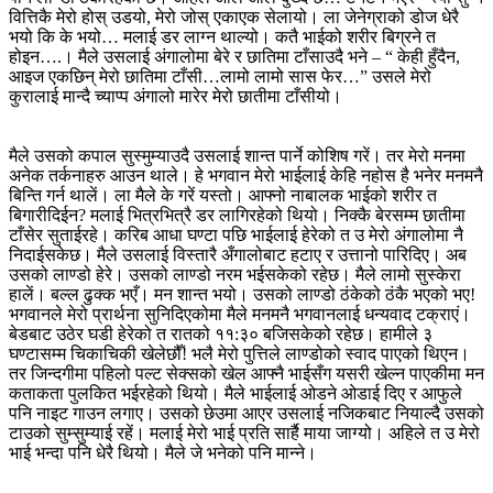
वित्तिकै मेरो होस् उडयो, मेरो जोस् एकाएक सेलायो। ला जेनेग्राको डोज धेरै
भयो कि के भयो… मलाई डर लाग्न थाल्यो। कतै भाईको शरीर बिग्रने त
होइन….। मैले उसलाई अंगालोमा बेरे र छातिमा टाँसाउदै भने – “ केही हुँदैन,
आइज एकछिन् मेरो छातिमा टाँसी…लामो लामो सास फेर…” उसले मेरो
कुरालाई मान्दै च्याप्प अंगालो मारेर मेरो छातीमा टाँसीयो।
मैले उसको कपाल सुस्मुम्याउदै उसलाई शान्त पार्ने कोशिष गरें। तर मेरो मनमा
अनेक तर्कनाहरु आउन थाले। हे भगवान मेरो भाईलाई केहि नहोस है भनेर मनमनै
बिन्ति गर्न थालें। ला मैले के गरें यस्तो। आफ्नो नाबालक भाईको शरीर त
बिगारीदिईन? मलाई भित्रभित्रै डर लागिरहेको थियो। निक्कै बेरसम्म छातीमा
टाँसेर सुताईरहे। करिब आधा घण्टा पछि भाईलाई हेरेको त उ मेरो अंगालोमा नै
निदाईसकेछ। मैले उसलाई विस्तारै अँगालोबाट हटाए र उत्तानो पारिदिए। अब
उसको लाण्डो हेरे। उसको लाण्डो नरम भईसकेको रहेछ। मैले लामो सुस्केरा
हालें। बल्ल ढुक्क भएँ। मन शान्त भयो। उसको लाण्डो ठंकेको ठंकै भएको भए!
भगवानले मेरो प्रार्थना सुनिदिएकोमा मैले मनमनै भगवानलाई धन्यवाद टक्राएं।
बेडबाट उठेर घडी हेरेको त रातको ११:३० बजिसकेको रहेछ। हामीले ३
घण्टासम्म चिकाचिकी खेलेछौँ! भलै मेरो पुत्तिले लाण्डोको स्वाद पाएको थिएन।
तर जिन्दगीमा पहिलो पल्ट सेक्सको खेल आफ्नै भाईसँग यसरी खेल्न पाएकीमा मन
कताकता पुलकित भईरहेको थियो। मैले भाईलाई ओडने ओडाई दिए र आफुले
पनि नाइट गाउन लगाए। उसको छेउमा आएर उसलाई नजिकबाट नियाल्दै उसको
टाउको सुम्सुम्याई रहें। मलाई मेरो भाई प्रति सार्है माया जाग्यो। अहिले त उ मेरो
भाई भन्दा पनि धेरै थियो। मैले जे भनेको पनि मान्ने।