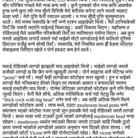
चीर परिचित गन्धले मेरो नाक बन्द भयो। कुनै पुरुषको यौन गन्ध कति आकर्षक
हुन्छ भन्ने कुरा त्यो गन्ध सुँघ्ने वित्तिकै मेरो शरीरमा करेन्ट लागे जस्तो भएबाट
थाहा भयो। मेरो पुत्ति फेरी रसाउन थाल्यो। म गन्ध सुँघ्दै पुत्ति सुस्मुम्याउन
थालें। मेरो मनमा यसपछि के गरौं भन्ने प्रश्न आइरहेको थियो। मैले ठानिसकेकी
थिएँ कि जसरी भएपनि भाईलाई चिकाउछु। अर्को विकल्प थिएन। यहाँसम्म त
रोहितलाई मैले आकर्षित गरिसकेकी थिएँ तर त्यतिमात्र पर्याप्त थिएन। अब कुन
यस्तो आइडिया लगाउँ जसले गर्दा भाईको मोटो लाण्डोलाई मेरो कलिलो पुत्तिमा
छिराउन पाउँछु भन्ने सोच्दै थिएँ। त्यसपछि, मेरो नियमित काम झैँ बेडमा पल्टिएर
मोबाइलमा भिपिएन खोलें र पोर्न हबडट कम हेर्न थालें।
मलाई रोहितको लाण्डो झल्झली याद आइरहेको थियो। भाईको लाण्डो जस्तो
कसैको लाण्डो छ कि छैन भन्ने खुल्दुली लाग्यो। पोर्न साइटमा कतै भेटिन्छ भनेर
“penis” सर्च गरें। त्यहाँ केही लाण्डोका फोटोहरु सरर खुल्यो। हुन त भाईको
लाण्डो मैले नजिकबाट हेरेको थिइन् तर त्यसको आकार र बनावटको स्वरुप
मलाई राम्रोसँग याद थियो। पोर्नमा भेटिएका लाण्डोको फोटोहरु कुनै पनि मिल्दो
जुल्दो थिएन। फेरी मैले सोंचे, अलिक स्पेसिफिक सर्च गर्दा भेट्छु कि भनेर
“thick cock with big head” भनेर सर्च गरें। अब चाहिं अलिक मिल्ने मिल्ने
लाण्डोको फोटोहरु आयो। त्यस मध्ये, एउटा mushroom head penis भन्ने
क्याप्सन भएको फोटोमा नजर पुग्यो जुन ठ्याक्कै मेरो भाई रोहितको जस्तै लाण्डो
थियो। बल्ल थाहा भयो टाउको ठुलो भएको लाण्डोलाई mushroom head भन्दा
रहेछन। mushroom अर्थात च्याउको बिरुवा जस्तो टाउको चाहिं निक्कै ठुलो
छाता जस्तो भएकोले लाण्डोको आकार अनुसार नाम दिएको होला शायद। त्यो
लाण्डोको फोटो Vicent भन्ने खैरे पोर्नस्टारको रहेछ। मैले vicent भन्नेको