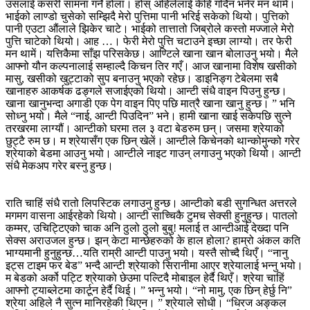
उसलाई कसरी सामना गर्ने होला। होस् अहिलेलाई केहि गर्दिन भनेर मन थामे।
भाईको लाण्डो चुसेको सम्झिदै मेरो पुत्तिमा पानी भरिई सकेको थियो। पुत्तिको
पानी एउटा औंलाले झिकेर चाटे। भाईको तात्तातो जिब्रोले कस्तो मज्जाले मेरो
पुत्ति चाटेको थियो। आह …। फेरी मेरो पुत्ति चटाउने इच्छा लाग्यो। तर फेरी
मन थामें। यत्तिकैमा साँझ परिसकेछ। आण्टिले खाना खान बोलाउनु भयो। मैले
आफ्नो यौन कल्पनालाई सम्हाल्दै किचन तिर गएँ। आज खानामा विशेष खसीको
मासु, खसीको खुट्टाको सुप बनाउनु भएको रहेछ। डाइनिङ्ग टेबेलमा सबै
खानाहरु आकर्षक ढङ्गले सजाईएको थियो। आन्टी संधै वाइन पिउनु हुन्छ।
खाना खानुभन्दा अगाडी एक पेग वाइन पिए पछि मात्रै खाना खानु हुन्छ। ” भनि
सोध्नु भयो। मैले “नाई, आन्टी पिउदिन” भने। हामी खाना खाई सकेपछि सुत्ने
तरखरमा लाग्यौं। आन्टीको घरमा तल ३ वटा बेडरुम छन्। जसमा श्रेयाको
छुट्टै रुम छ। म श्रेयासँग एक छिन् खेलें। आन्टीले किचेनको थान्कोमुन्को गरेर
श्रेयाको बेडमा आउनु भयो। आन्टीले नाइट गाउन् लगाउनु भएको थियो। आन्टी
संधै मेकअप गरेर बस्नु हुन्छ।
राति चाहिं संधै रातो लिपस्टिक लगाउनु हुन्छ। आन्टीको बडी सुगन्धित अत्तरले
मगमग वासना आईरहेको थियो। आन्टी साच्चिकै टुमच सेक्सी हुनुहुन्छ। पातलो
कम्मर, उचिट्टिएको चाक अनि ठुलो ठुलो बुबु! मलाई त आन्टीआई देख्दा पनि
सेक्स अराउजल हुन्छ। झन् केटा मान्छेहरुको के हाल होला? हाम्रो अंकल कति
भाग्यमानी हुनुहुन्छ…यति राम्री आन्टी पाउनु भयो। यस्तै सोच्दै थिएँ। “नानु
इट्स टाइम फर बेड” भन्दै आन्टी श्रेयाको सिरानीमा आएर श्रेयालाई भन्नु भयो।
म बेडको अर्को पट्टि श्रेयाको छेउमा पल्टिदै मोबाइल हेर्दै थिएँ। श्रेया चाहिं
आफ्नो ट्याब्लेटमा कार्टून हेर्दै थिई। ” भन्नु भयो। “नो मामु, एक छिन् हेर्छु नि”
श्रेया अहिले नै सुत्न मानिरहेकी थिएन। ” श्रेयाले सोधी। “धिरज अङ्कल