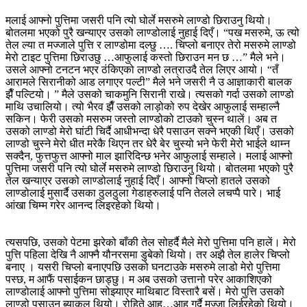
मलाई आफ्नो पुत्तिमा जसरी पनि त्यो घोर्ले मसरुमे लाण्डो छिराउनु थियो।
बोतलमा भएको पुरै खन्याएर उसको लाण्डोलाई नुहाई दिएँ। “पख मसरुमे, ऊ त्यो
तेल ल्या त मज्जाले पुत्ति र लाण्डोमा दल्छु …. चिप्लो बनाएर तेरो मसरुमे लाण्डो
मेरो टाइट पुत्तिमा छिराउछु …आफुलाई कस्तो छिराउन मन छ …” मैले भने।
उसले आफ्नो टनटन भएर ठंकिएको लाण्डो लत्राउदै तेल लिएर आयो। “तँ
आरामले सिरानीको आड लगाएर पल्टी” मैले भने जसरी नै उ आज्ञाकारी बालक
झैँ पल्टियो। ” मैले उसको चाकमुनि सिरानी राखे। त्यसको गर्दा उसको लाण्डो
माथि उचालियो। त्यो भैरव झैँ उसको लाड़ोको रुप देखेर आफुलाई सम्हाल्नै
सकिन। फेरी उसको मसरुम जस्तो लाण्डोको टाउको चुस्न थालें। अब त
उसको लाण्डो मेरो घांटी चिर्दै आधीभन्दा धेरै पसाउन सक्ने भएकी थिएँ। उसको
लाण्डो चुस्ने मेरो धीत मरेकै थिएन तर धेरै बेर चुस्यो भने फेरी मेरो भाईले थाम्न
सक्दैन, फुत्तफुत्त आफ्नो माल झारिदिन्छ भनेर आफुलाई सम्हाले। मलाई आफ्नो
पुत्तिमा जसरी पनि त्यो घोर्ले मसरुमे लाण्डो छिराउनु थियो। बोतलमा भएको पुरै
तेल खन्याएर उसको लाण्डोलाई नुहाई दिएँ। आफ्नो चिप्लो हातले उसको
लाण्डोलाई मुसार्दै उसका ठुलठुला गेडाहरुलाई पनि तेलले लचप्पै पारे। भाई
आंखा चिम्म गरेर आनन्द लिइरहेको थियो।
त्यसपछि, उसको पेटमा झरेको बाँकी तेल सोहर्दै मैले मेरो पुत्तिमा पनि हालें। मेरो
पुत्ति पहिला देखि नै आफ्नै यौनरसमा डुबेको थियो। तर अझै तेल हालेर चिप्लो
बनाए । यसरी चिप्लो बनाएपछि उसको घनटाउके मसरुमे लाडो मेरो पुत्तिमा
पस्छ, म आफैं पसाईकन छाड्छु। म अब उसको उत्तानो परेर आकाशिएको
लाण्डोलाई आफ्नो पुत्तिमा सोझ्याएर माथिबाट विस्तारै बसें। मेरो पुत्ति उसको
लाण्डो पसाउन ब्याकुल थियो। रोहिते आह…आह गर्दै मज्जा लिईरहेको थियो।