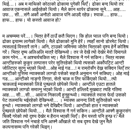
थिई…। अब म माथिको कोठाको ढोकामा पुगेकी थिएँ। ढोका बन्द थियो तर
आवाज एकनासले आईरहेको थियो। मैले कान थापेर ढोकामा सुने…. आह….
उफ… सी…संगै अर्को अनौठो आवाज पनि आउदै रहेछ। श्याक…. हाफ…
हाफ… हाफ। यो कस्तो आवाज हो?
म अचम्ममा परें…। भित्र हेर्ने ठाउँ कतै थिएन। कि होल प्वाल पनि बन्द थियो।
ढोका ढ्याम्म लागेको थियो। मैले ढोकाको मुनि हेरें। त्यहाँ सानो डोरमेट थियो।
त्यसलाई विस्तारै ताने। अनि, टाउको जमिनमा जोतेर भित्रको दृश्य हेर्ने कोशिष
गरें। भित्र दृष्य अलिअलि मात्रै देखिन्थ्यो। तर जे देखें त्यो देखेर मेरो दिमागले
काम गरेन… म आश्चर्यचकित भए। मैले विश्वास नै गर्न सकिन। भित्र माक्स
आन्टीहरुको कुकुर लम्पासर परेर सुतिरहेको थियो त्यसको अर्कोपट्टि आन्टी
जोल्टिएर सुत्नु भएको थियो…ओह माई गड…! म राम्रोसँग देख्न सक्दिन थिएँ तर
आन्टीको पुत्तिमा म्याक्सको लाण्डो पसेको सहजै अनुमान गर्न सक्थिए। ओह माई
गड…. आन्टीको नाङ्गो तिग्रा, सेतो चाक म तिर फर्किएको थियो…त्यो
चाकलाई म्याक्सको लिंडे पुच्छरले छोपेको थियो। आन्टीले एउटा हातले
म्याक्सको लाण्डो समात्नु भएको थियो। आन्टी हल्लिदै मुखबाट त्यहि गतिमा
आह…. सी…सी… आवाज निकाल्दै हुनुहुन्थ्यो। म्याक्सले स्वास फेर्दा उसको
पेट तलमाथि भईरहेको देखिन्थ्यो… । म्याक्स आनन्द लिंदै सुतिरहेको भान
हुन्थो। म्याक्सको लाण्डो भने देखिदैन थियो। आन्टीको हात र म्याक्सको
पुच्छरले छोपेको थियो…। मैले विश्वास नै गर्न सकिन। आन्टीले आफ्नै कुकुरसंग
चिक्दै गरेको त्यो दृश्य देखेर म हैरान भएकी थिएँ। हैन यस्तो पनि हुन्छ र? मैले
जति विश्वास गर्न नचाहे पनि आफ्नै आँखाले यो सब दृश्य देखे जुन मैले
कल्पनासम्म पनि गरेकी थिइन्।