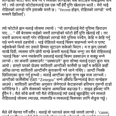
लाण्डोको फोटो फेरी सर्च गरें र त्यसको लाण्डोको सबै फोटोहरु मोबाईलमा सेभ
गरें। त्यो लाण्डो फोटोहरुलाई एक एक गर्दै हेर्दै पुत्ति खेलाउन थालें। मेरो भाई
रोहितको लाण्डो पनि ठ्याक्कै यस्तै छ। ‘Vecent होइन, रोहितको लाण्डो’ भन्दै
मनमनै छिल्लिएँ।
त्यो फोटोले झन मलाई जोसमा ल्यायो। “यो लाण्डोलाई मेरो पुत्तिमा छिराउन
पाए…. ” धेरै बेरसम्म भाईको जस्तै लाण्डोको फोटो हेर्दै पुत्ति खेलाई रहें। तर
यसरी कल्पना मात्रै गरेर रोहितको लाण्डो मेरो पुत्तिमा पस्दैन, केहि न केहि गर्नु
पर्छ भन्ने मनले ठहर्यायो। भाई रोहितले मलाई चिक्न चाहन्थ्यो भन्ने त प्रष्ट
भईसकेको थियो तर उसले हिम्मत जुटाउन सकेको थिएन। म त झन् उसको
साखै दिदी, त्यसमा पनि छोरी मान्छे कसरी मलाई चिक भन्नु! तर मैले रोहितलाई
‘मलाई चिक’ भन्न नसकेपनि उसलाई मलाई चिक्न उक्साउन त सक्छु भन्ने
लाग्यो। तर कसरी उक्साउने? “उक्साउने” कुरा सोच्दा मलाई एउटा कुरा याद
आयो। हाम्रो घरको छेउमा सावित्री आन्टीको फार्मेसी छ जहाँ म कहिले कहीं
अल्छि लाग्दा सावित्री आन्टीसँग कुराकानी गर्न जाने गर्थिए। आन्टी निक्कै
छिल्लिएका कुरा गर्नु हुन्थ्यो। मलाई आन्टीका कुरा सुन्न खुब मजा लाग्थ्यो।
आन्टीको फार्मेसीमा एउटा “Zenegra” भन्ने औषधि किन्नलाई केटा मान्छेहरु
आउथे। सावित्री आन्टीका अनुसार ज़ेनेग्राले केटाहरुको हतियार तुरुन्तै ठाडो
पारिदिन्छ रे। अनि सेक्सको चाहना अत्याधिक बढाउछ रे। साइड इफेक्ट पनि
हुँदैन रे। मैले सोंचे कसै गरी मैले रोहितलाई त्यो दबाई खुवाईदिए भने त्यसले
रोहितलाई जोसमा ल्याउछ, त्यसपछि म त्यसलाई चिक्नका लागि सेडुस गर्छु।
मैले धेरै मेहनत गर्नै पर्दैन। मलाई यो प्लानले काम गर्छ जस्तो लाग्यो। ’cause,