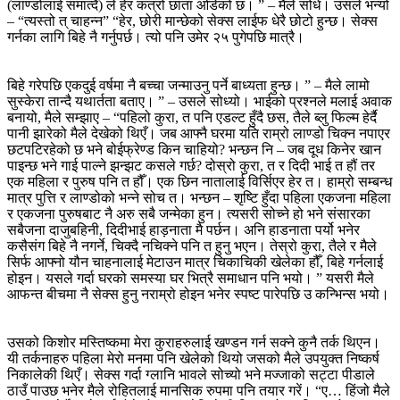
(लाण्डोलाई समात्दै) ले हेर कत्रो छाता ओडेको छ। ” – मैले सोधे। उसले भन्यो
– “त्यस्तो त् चाहन्न” “हेर, छोरी मान्छेको सेक्स लाईफ धेरै छोटो हुन्छ। सेक्स
गर्नका लागि बिहे नै गर्नुपर्छ। त्यो पनि उमेर २५ पुगेपछि मात्रै।
बिहे गरेपछि एकदुई वर्षमा नै बच्चा जन्माउनु पर्ने बाध्यता हुन्छ। ” – मैले लामो
सुस्केरा तान्दै यथार्तता बताए। ” – उसले सोध्यो। भाईको प्रश्नले मलाई अवाक
बनायो, मैले सम्झाए – “पहिलो कुरा, त पनि एडल्ट हुँदै छस, तैले ब्लु फिल्म हेर्दै
पानी झारेको मैले देखेको थिएँ। जब आफ्नै घरमा यति राम्रो लाण्डो चिक्न नपाएर
छटपटिरहेको छ भने बोईफ्रेण्ड किन चाहियो? भन्छन नि – जब दूध किनेर खान
पाइन्छ भने गाई पाल्ने झन्झट कसले गर्छ? दोस्रो कुरा, त र दिदी भाई त हौं तर
एक महिला र पुरुष पनि त हौँ। एक छिन नातालाई विर्सिएर हेर त। हाम्रो सम्बन्ध
मात्र पुत्ति र लाण्डोको भन्ने सोच त। भन्छन – शृष्टि हुँदा पहिला एकजना महिला
र एकजना पुरुषबाट नै अरु सबै जन्मेका हुन। त्यसरी सोच्ने हो भने संसारका
सबैजना दाजुबहिनी, दिदीभाई हाड़नाता मै पर्छन। अनि हाडनाता पर्यो भनेर
कसैसंग बिहे नै नगर्ने, चिक्दै नचिक्ने पनि त हुनु भएन। तेस्रो कुरा, तैले र मैले
सिर्फ आफ्नो यौन चाहनालाई मेटाउन मात्र चिकाचिकी खेलेका हौँ, बिहे गर्नलाई
होइन। यसले गर्दा घरको समस्या घर भित्रै समाधान पनि भयो। ” यसरी मैले
आफन्त बीचमा नै सेक्स हुनु नराम्रो होइन भनेर स्पष्ट पारेपछि उ कन्भिन्स भयो।
उसको किशोर मस्तिष्कमा मेरा कुराहरुलाई खण्डन गर्न सक्ने कुनै तर्क थिएन।
यी तर्कनाहरु पहिला मेरो मनमा पनि खेलेको थियो जसको मैले उपयुक्त निष्कर्ष
निकालेकी थिएँ। सेक्स गर्दा ग्लानि भावले सोच्यो भने मज्जाको सट्टा पीडाले
ठाउँ पाउछ भनेर मैले रोहितलाई मानसिक रुपमा पनि तयार गरें। “ए… हिंजो मैले