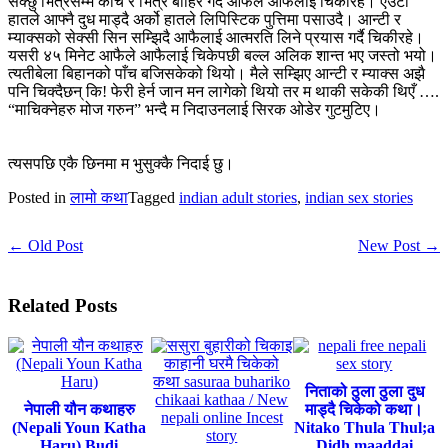
सक्छु भित्रसम्म कोचे र भित्र बाहिर गर्दै आफैले आफैलाई चिकीरहे। एउटा
हातले आफ्नै दुध माड्दै अर्को हातले लिपिस्टिक पुत्तिमा पसाउदै। आन्टी र
म्याक्सको सेक्सी सिन सम्झिदै आफैलाई आत्मरति लिने प्रयास गर्दै चिकीरहे।
यसरी ४५ मिनेट आफैले आफैलाई चिकेपछी बल्ल अलिक शान्त भए जस्तो भयो।
त्यतीबेला बिहानको पाँच बजिसकेको थियो। मैले सम्झिए आन्टी र म्याक्स अझै
पनि चिक्दैछन् कि! फेरी हेर्न जान मन लागेको थियो तर म थाकी सकेकी थिएँ ….
“माचिक्नेहरु मोज गरुन” भन्दै म निदाउनलाई सिरक ओडेर गुटमुटिए।
त्यसपछि एकै छिनमा म भुसुक्कै निदाई छु।
Posted in
लामो कथा
Tagged
indian adult stories
,
indian sex stories
← Old Post
New Post →
Related Posts
निताको ठुला ठुला दुध
नेपाली यौन कथाहरु
माड्दै चिकेको कथा।
(Nepali Youn Katha
Nitako Thula Thul;a
Haru) Budi
Didh maaddai