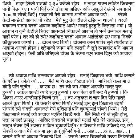
थियो। टाइम हेरेको रातको २:३० बजेको रहेछ। म नाइट गाउन लपेटेर किचनमा
पानी पिउन गए। पानी पिएँ अनि ढोकामा अडिएर अघि आफुले देखेको सपनाको
’boutमा सोच्दै थिएँ। एक्कासी मेरो कानमा आनौठो आवाज पर्यो। … गरेको
केटी मान्छेको आवाज पो रहेछ। मेरो मुटु तेज दौडले ढड्किन थाल्यो। यस्तो
चकमन्न रातमा यस्तो आवाज कहाँबाट आयो? मलाई हुटहुटि जिज्ञासा भयो। यो
आवाज त कुनै केटीले चिक्दा आनन्दले निकाल्ने आवाज हो भन्ने ठम्याउन मलाई
गार्हो परेन। तर को हो त्यो? कहाँबाट यस्तो आवाज आईरहेको छ? मनमा निक्कै
कौतुहलता जाग्यो। … ढोका बन्द थियो। ढोकामा कान थापेर सुने त्यहाँबाट त
आवाज आएको होइन। श्रेयाको रुममा पनि त्यसरी नै सुने त्यहाबाट पनि आवाज
आएको होइन। फेरी अघि उभिएको ढोका कै छेउमा गएर ध्यान दिएर त्यो आवाज
सुने।
… त्यो आवाज माथि तल्लाबाट आएको रहेछ। मलाई जिज्ञासा भयो, माथि कसले
के गर्दै छ। कोहो त्यो ….। मैले माथि तल्ला’bout सोचें। माथिको तल्लामा त
कोहि पनि सुत्दैन। …काउच छ। तर त्यो रुम अंकल आएपछि मात्र युज
हुन्थ्यो। अंकल आन्टी त्यहि सुत्नु हुन्थ्यो। अरु बेला संधै बन्द नै हुन्थ्यो। कि
अंकल आएर आन्टीलाई चिक्दै छन् …? तर अङ्कल त चार दिन पछि मात्रै
आउने कुरा थियो। यो कसरी संभव थियो? मलाई झन् झन् जिज्ञासा बढ्यो
संगसंगै त्यो सेक्सी आवाजले मेरो पुत्तिलाई पनि चुमचुम्याई रहेको थियो। मेरो
जिज्ञासाले मलाई त्यो आवाज भएतिर खिच्दै गयो। मैले निधो गरे जे सुकै होस्,
पत्ता लगाएरै छाडछु। आखिर सेक्सको चाहनाले मलाई यति धेरै सताउछ, झन्
लाइभ सेक्स हेर्ने अवसर म किन चुकाउथिएँ र? म विस्तारै माथि उक्लिदै गए, त्यो
सेक्सी आवाज मेरो कानमा झन् झन् गुन्जिदै गयो…. आह……आह…आह…।
जसले पनि यो आवाज निकाल्दै थिई…. उसले भरपुर चिकाईको मज्जा लिईरहेकी