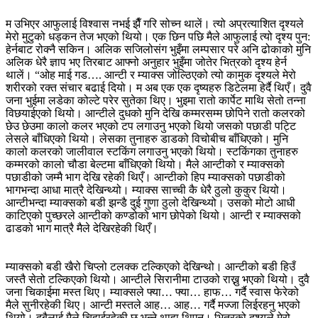
म उभिएर आफुलाई विश्वास नभई झैँ गरि सोच्न थालें। त्यो अप्रत्याशित दृश्यले
मेरो मुटुको धड्कन तेज भएको थियो। एक छिन पछि मैले आफुलाई त्यो दृश्य पुन:
हेर्नबाट रोक्नै सकिन। अलिक सजिलोसंग भुइँमा लम्पसार परे अनि ढोकाको मुनि
अलिक धेरै ज्ञाप भए तिरबाट आफ्नो अनुहार भुइँमा जोतेर भित्रको दृश्य हेर्न
थालें। “ओह माई गड…. आन्टी र म्याक्स जोल्ठिएको त्यो कामुक दृश्यले मेरो
शरीरको रक्त संचार बढाई दियो। म अब एक एक दृष्यहरु डिटेलमा हेर्दै थिएँ। दुवै
जना भुईमा लडेका कोल्टे परेर सुतेका थिए। भुइमा रातो कार्पेट माथि सेतो तन्ना
विछयाईएको थियो। आन्टीले दुधको मुनि देखि कम्मरसम्म छोपिने रातो कलरको
छेउ छेउमा कालो कलर भएको टप लगाउनु भएको थियो जसको पछाडी पट्टि
लेसले बाँधिएको थियो। लेसका तुनाहरु डाडको विचोबीच बाँधिएको। मुनि
कालो कलरको जालीवाल स्टकिंग लगाउनु भएको थियो। स्टकिंगका तुनाहरु
कम्मरको कालो चौडा बेल्टमा बाँधिएको थियो। मैले आन्टीको र म्याक्सको
पछाडीको जम्मै भाग देखि रहेकी थिएँ। आन्टीको हिप म्याक्सको पछाडीको
भागभन्दा आधा मात्रै देखिन्थ्यो। म्याक्स साच्ची कै धेरै ठुलो कुकुर थियो।
आन्टीभन्दा म्याक्सको बडी झन्डै दुई गुणा ठुलो देखिन्थ्यो। उसको मोटो आधी
काटिएको पुच्छरले आन्टीको कण्डोको भाग छोपेको थियो। आन्टी र म्याक्सको
ढाडको भाग मात्रै मैले देखिरहेकी थिएँ।
म्याक्सको बडी खैरो चिप्लो टलक्क टल्किएको देखिन्थो। आन्टीको बडी हिउँ
जस्तै सेतो टल्किएको थियो। आन्टीले सिरानीमा टाउको राख्नु भएको थियो। दुवै
जना चिकाईमा मस्त थिए। म्याक्सले फ्या… फ्या… हाफ… गर्दै स्वास फेरेको
मैले सुनीरहेकी थिए। आन्टी मस्तले आह… आह… गर्दै मज्जा लिईरहनु भएको
थियो। दुबैलाई मैले चिहाईरहेकी छु भन्ने थाहा थिएन। भित्रको दृश्यले मेरो