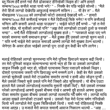
ब्लु फिल्म हेर्दै हस्ते गर्दा तैले ढोकाबाट हेरिरहेकी थिइस हो? अनि हाम्रो
सम्बन्ध’bout कसैले थाहा पायो भने? ” – निक्कै बेर पछि भाईले सोध्यो। “मैले
तेरो हिंजो लाण्डो देखेपछि आफुलाई सम्हाल्नै सकिन। … यी हेर त” – मैले
मोबाइलमा Vincent को लाण्डोको फोटो उसलाई देखाउदै भने – “ हाम्रो
सम्बन्ध’bout तैले कसैलाई भन्छस र मैले दिदीलाई चिके भनेर? म पनि कसैलाई
भन्दिन अनि कसरी अरुले थाहा पाउछन”। भाईले फोटो हेर्दै भन्यो – “हो त मेरो
जस्तै रहेछ, यो मुजीको लाण्डो पनि” “अझ तेरो लाण्डोको टाउको ठुलो छ यसको
भन्दा” – भन्दै मैले रोहितको लाण्डोलाई मुखमा हाले। ” “घरकाले थाहा पाए भने
घरको समस्या घरमै समाधान हुन्छ” – मैले ढुक्क हुँदै उसको लाण्डो चुस्न थाले।
” यति भन्दै भाईले मेरो कपाल समाउदै आफ्नो लाण्डो मेरो मुखमा ठेल्न थाल्यो।
जेनेग्रा कै असर होला भाईको लाण्डो पुन: ठाडो हुन केही बेर पनि लागेन।
मलाई रोहितको लाण्डो चुस्नभन्दा पनि मेरो पुत्तिमा छिराउने चाहना बढी थियो।
तर मेरो पुत्तिको साइज सामान्यभन्दा सानो भएर हो कि वा उसको लाण्डोको
साइज निक्कै ठुलो भएर हो, पहिलो प्रयासमा भित्र पसाउनै सकेको थिइन।
दोश्रो प्रयासमा जसरी पनि छिराउछु भन्ने मनमनै ठाने। केही बेर मैले उसको
लाण्डो चुसेपछी उसले मेरो टाउकोमा समातेर तान्यो र हामी ओठ जोड्न पुग्यौं।
मैले उसको जिब्रो चुसे उसले पनि मेरो जिब्रो ओठ चुसिरहयो। यो बीच एउटा
हातले मैले उसको लाण्डोलाई तलमाथि मुसारी रहेकी थिएँ। मैले उसको तनक्क
परेको लाण्डोलाई आफ्नो दुधको बीचमा राखे र आफ्नो दुवै हातले आफ्ना दुधका
पोका समातेर दुधका बीचमा उसको लाण्डो तलमाथि गर्दै घर्षण गरे। लाण्डो माथि
आउदा मुखले लाण्डोको टाउको चुस्थे। उसको गेडा मेरो पेटमा घर्षण गरिरहेको
थियो भने लाण्डोले मेरो दुधमा चिकिरहेको थियो। यसो गर्दा रोहितलाई निक्कै
मज्जा आएछ। उ मजाले मेरो कपाल समात्दै आवाज निकाल्न थाल्यो – “आह …