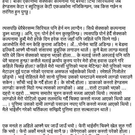
हेर्यो। बाँकी एकान्तमा सेक्सको कामनामा गर्दै बस्यो! टिभी सिरियलमा जब
हेण्डसम केटा र ब्युटिफुल केटी एकअर्कामा नजिकिन्छन, जब किस गर्छन म
तरंगित हुन पुग्छु।
त्यसपछि धेरैबेरसम्म सिरियल पनि हेर्न मन लाग्दैन। सिधै सेक्सको कल्पनामा
डुब्न थाल्छु। अनि, पुन: पोर्न हेर्न मन कुत्कुतिन्छ। त्यसपछि पोर्न हेर्दै सेक्सको
कल्पनामा डुब्दै मेरो हरेर्क दिन हरेक रात जहाँ पनि जहिले पनि वित्ने गर्छ।
आजभोलि मेरो मन केहि कुरामा अडिदैन। अँ…पोर्नमा चाहिं अडिन्छ। म बेडमा
ढल्किदै आफ्नै यौनको संसारमा डुबुल्कि लगाउन थालें। कुनै बेला लाग्छ मलाई
यति धेरै किन सेक्सको चाहना भएको होला… के मलाई जस्तै अरुलाई पनि यति
धेरै चाहना हुन्छ? कसैले मलाई कर्र्याप कुरुप पारेर मेरो होस् हवास उडने गरि
कहिले चिक्छ होला? कहिले मेरो प्यासी पुत्तिको प्यास मेटिन्छ? मेरो पुत्तिको प्यास
मेटाउन दुई पटक गरेको प्रयास असफल भईसकेको थियो। रमेशले गिजोलेर
छोड्यो। भाई रोहितले मेरो सानो पुत्तिमा उसको घनटाउने मसरुमे लाण्डो पसाउनै
सकेन। साँची भाई के गर्दै होला है। के सोच्दै होला। डाकाको कस्तो हेण्डसम
लाण्डो! कस्तो मिठो गन्ध त्यसको लाण्डोको। आह …रातो टाउको भएको …
दह्रो न दह्रो …च्याप्प समातेर चुस्न कस्तो मज्जा आएको थियो। त्यसको
लाण्डोले मेरो पोटिलो दूधमा तलमाथि गर्दै चिक्दा कस्तो मज्जा आएको थियो आह
…। पुत्तिमा उसको दामी लाण्डो पसाउन नपाए पनि कस्तो मज्जा आएको थियो।
मैले भाईसँग गरेको चर्तिकला सम्झिदै पुत्तिमा हात सल्बलाउन थालें।
एक मनले त अहिले आफ्नै घर जाउँ जाउँ भयो। फेरी भाईसँग चिक्ने खेल सुरु गरौं
कि भयो। फेरो अर्को मनले भाई सानै छ। जेनेग्राको असर कस्तो परेको होला।