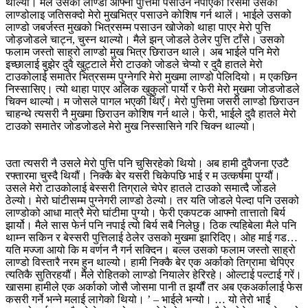
थाल्यौं। मैले उसको लाण्डो आफ्नो पुत्तिमा पसाउन नपाएको रिसमा उसको
लाण्डोलाइ जतिसक्दो मेरो मुखभित्र पसाउने कोशिष गर्न थालें। भाईले उसको
लाण्डो जबर्जस्त मुखको भित्रसम्म पसाउन खोजेको थाहा पाएर मेरो पुत्ति
जोड़जोडले चाट्न, चुस्न थाल्यो। मैले झन् जोडले ठेलेर पुत्ति टाँसे। उसको
फलाम जस्तो साह्रो लाण्डो मुख भित्र छिराउन थाले। अब भाईले पनि मेरो
इच्छालाई बुझेर दुवै खुट्टाले मेरो टाउको जोडले चेप्यो र दुवै हातले मेरो
टाउकोलाई समातेर भित्रसम्म पुग्नेगरि मेरो मुखमा लाण्डो पेलिदियो। म एकछिन
निस्सासिए। त्यो थाहा पाएर अलिक खुकुलो पार्यो र फेरी मेरो मुखमा जोडजोडले
चिक्न थाल्यो। म जोसले पागल भएकी थिएँ। मेरो पुत्तिमा जसरी लाण्डो छिराउन
चाहन्थे त्यसरी नै मुखमा छिराउन कोशिष गर्न थाले। फेरी, भाईले दुवै हातले मेरो
टाउको समातेर जोडजोडले मेरो मुख निस्सासिने गरि चिक्न थाल्यो।
उता त्यसरी नै उसले मेरो पुत्ति पनि चुसिरहेको थियो। अब हामी दुवैजना एउटै
रफ्तारमा चुस्दै थियौं। निक्कै बेर यसरी चिकेपछि भाई र म उत्कर्षमा पुग्यौं।
उसले मेरो टाउकोलाई बेस्सरी तिग्राले चेपेर हातले टाउको समात्दै जोडले
ठेल्यो। मेरो घांटीसम्म पुग्नेगरी लाण्डो ठेल्यो। तर यति जोडले पेल्दा पनि उसको
लाण्डोको आधा मात्रै मेरो घांटीमा पुग्यो। फेरी एकपटक आफ्नो तात्तातो बिर्य
झार्यो। मैले सास फेर्न पनि नपाई त्यो बिर्य सबै निलेछु। ठिक त्यहिबेला मैले पनि
थाम्न सकिन र बेस्सरी पुत्तिलाई ठेलेर उसको मुखमा झारिदिए। ओह माई गड…
यति मज्जा आयो कि म वर्णन नै गर्न सक्दिन। बल्ल उसको फलाम जस्तो साह्रो
लाण्डो विस्तारै नरम हुन थाल्यो। हामी निक्कै बेर एक अर्काको तिग्रामा चेपिएर
त्यतिकै सुतिरहयौं। मैले रोहितको लाण्डो नियालेर हेरिरहे। ओल्टाई पल्टाई गरें।
खासमा हामीले एक अर्काको जोसै जोसमा पानी त झर्यौं तर अब एकअर्कालाई फेस
कसरी गर्ने भन्ने मलाई लागेको थियो। ’ – भाईले भन्यो। … यो तेरो भाई