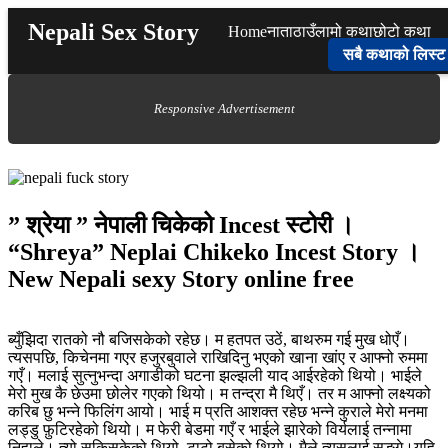
Skip
Nepali Sex Story
Home
नाता
ठाउँ
लामो कथा
छोटो कथा
to
content
सबै कथाको लिस्ट
Responsive Advertisement
” श्रेया ” नेपाली चिकेको Incest स्टोरी ।
“Shreya” Neplai Chikeko Incest Story ।
New Nepali sexy Story online free
ब्युँझिदा रातको नौ बजिसकेको रहेछ। म हतपत उठें, बाथरुम गई मुख धोएँ।
त्यसपछि, किचेनमा गएर हजुरबुवाले राखिदिनु भएको खाना खांए र आफ्नो रुममा
गएँ। मलाई सुत्नुभन्दा अगाडीको घटना झल्झली याद आईरहेको थियो। भाईले
मेरो मुख कै छेउमा छोलेर गएको थियो। म तन्द्रा मै थिएँ। तर म आफ्नो लक्ष्यको
करिब छु भन्ने फिलिंग आयो। भाई म प्रति आशक्त रहेछ भन्ने कुराले मेरो मनमा
लड्डु फ़ुटिरहेको थियो। म फेरी बेडमा गएँ र भाईले झारेको विर्यलाई तन्नामा
निहाले। त्यो सुकिसकेको थियो, टाटो बसेको थियो। मैले त्यसलाई सुङ्गे।यहि