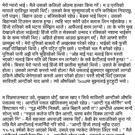
मेरो प्यारो भाई। मैले उसको कलिलो ओठमा हल्का किस गरें। म उ प्रतिको
मायाले द्रविभूत भएकी थिएँ। उसको केस सुम्सुम्याउदै म पनि कतिबेला निदाएछु,
पत्तै पाइन्। बिहान उठदा ८ बजिसकेको रहेछ। बेडमा भाई थिएन। उसको
बिहानको टिउसन क्लास हुन्छ। त्यहि भएर सवेरै उठेर क्लास लिन गईसकेछ। म
हिंजो रातिको सबै घटना सम्झिन थालें। आफैंलाई शरम लाग्यो। ला के भनेर मुख
देखाउने होला भाईलाई! हिंजो राति त सेक्सको उन्माद र रक्सिको नशामा भाईसंग
के के सम्म गरेकी थिए। अहिले होसमा आउदा झसङ्ग भएँ। मैले आफ्नो शरीर
छामछुम गरें। मेरो पुत्तिको बाक्लो रौं अख्रक्क परेको रहेछ। भाईको सबै फुसी
त्यहाँ पोखिएको थियो। मुनि पट्टि पुत्ति छामे। पानीको भल नै बगेको रहेछ।
पुत्तिको पानी अझै पनि चुहिरहेको थियो। “ओह माई गड! मलाई किन यस्तो
भएको? मलाई किन यति धेरै चिक्न मन लागेको? के सबै केटीलाई यस्तै हुन्छ? ” –
सोंचे। बिचरा मेरो प्यारो भाई हिंजो मेरै छातीमा सुतेको थियो। उसले के सम्झेको
होला। उसको लाण्डो कस्तो भयो होला? मैले उसलाई झुक्याएर खुवाएको लाण्डो
ठंकिने औषधि जेनेग्राको कस्तो असर परेको होला? यस्तै सोच्दै थिएँ एकाएक
सावित्री आन्टीको याद आयो। त्यो औषधिको ’boutमा बुझ्नलाई हुटहुटी भयो।
म विछयाउनबाट उठे, मुखहात धोएँ, खाजा खाए र सिधै सावित्री आन्टीको औषधि
पसलमा गए। आन्टीले पसल खोलिसक्नु भएको रहेछ। “आन्टी गुड मोर्निंग” भन्दै
शिष्टाचार गरे। “गूड़ मोर्निंग निक्की, आज बिहानै आयौ त”? आन्टीले अचम्म मान्दै
सोध्नु भयो। “स्कुल कलेज पनि छैन आन्टी, घरमा बसेर दिक्क लाग्यो अनि
आएको नि” – मैले सहजता अपनाउदै जवाफ दिएँ। केही बेर यताउतिको कुरा गरे
पछि मैले आन्टीलाई नजानिँदो गरि सोधें – “आन्टी हिंजो तपाई नहुँदा एउटा
१५-१६ वर्षको केटा आएको थियो, उसले एक प्याकेट जेनेग्रा लिएर गयो। ” मैले