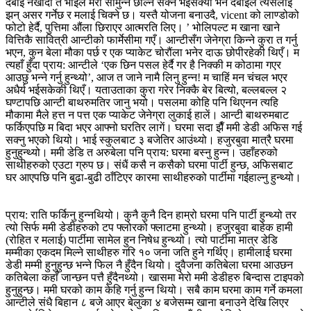
दबाई नखाँदा त भाईले मेरो सामुन्ने छोल्न सक्ने भईसक्यो भने दबाईले त्यसलाई
झन् असर गर्नेछ र मलाई चिक्ने छ। यस्तै योजना बनाउदै, vicent को लाण्डोको
फोटो हेर्दै, पुत्तिमा औंला छिराएर आत्मरति लिए। ’ भोलिपल्ट म खाना खाने
वित्तिकै सावित्री आन्टीको फार्मेसीमा गएँ। आन्टीसँग जेनेग्रा किन्ने कुरा त गर्नु
भएन, कुन बेला मौका पर्छ र एक प्याकेट चोरौंला भनेर दाऊ छोपीरहेकी थिएँ। म
त्यहाँ हुँदा प्राय: आन्टीले ‘एक छिन पसल हेर्दै गर है निक्की म कोठामा गएर
आउछु भन्ने गर्नु हुन्थ्यो’, आज त जाने नामै लिनु हुन्न! म चाहिं मन चंचल भएर
अधैर्य भईसकेकी थिएँ। यताउताका कुरा गरेर निक्कै बेर बित्यो, बल्लबल्ल २
घण्टापछि आन्टी बाथरुमतिर जानु भयो। पसलमा कोहि पनि थिएनन त्यहि
मौकामा मैले हत्त न पत्त एक प्याकेट जेनेग्रा लुकाई हालें। आन्टी बाथरुमबाट
फर्किएपछि म बिदा भएर आफ्नो घरतिर लागें। घरमा सदा झैँ ममी डेडी अफिस गई
सक्नु भएको थियो। भाई स्कुलबाट ३ बजेतिर आउंथ्यो। हजुरबुवा मात्रै घरमा
हुनुहुन्थ्यो। ममी डेडि त अरुबेला पनि प्राय: घरमा बस्नु हुन्न। उहाँहरुको
साथीहरुको एउटा ग्रुप छ। संधैं कसै न कसैको घरमा पार्टी हुन्छ, अफिसबाट
घर आएपछि पनि बुढा-बुढी ठाँटिएर कारमा साथीहरुको पार्टीमा गईहाल्नु हुन्थ्यो।
प्राय: राति फर्किनु हुन्नथियो। कुनै कुनै दिन हाम्रो घरमा पनि पार्टी हुन्थ्यो तर
त्यो सिर्फ ममी डेडीहरुको टप फ्लोरको फ्लाटमा हुन्थ्यो। हजुरबुवा बाहेक हामी
(रोहित र मलाई) पार्टीमा सामेल हुन निषेध हुन्थ्यो। त्यो पार्टीमा मात्र डेडि
मम्मीका एकदम मिल्ने साथीहरु गरि १० जना जति हुने गर्थिए। हामीलाई घरमा
डेडी मम्मी हुनुहुन्छ भन्ने फिल नै हुँदैन थियो। दुवैजना कतिबेला घरमा आउछन
कतिबेला कहाँ जान्छन पत्तै हुँदैनथ्यो। खासमा मेरो ममी डेडीहरु बिन्दास टाइपको
हुनुहुन्छ। ममी घरको काम केहि गर्नु हुन्न थियो। सबै काम घरमा काम गर्ने कमला
आन्टीले संधै बिहान ८ बजे आएर बेलुका ४ बजेसम्म खाना बनाउने देखि लिएर