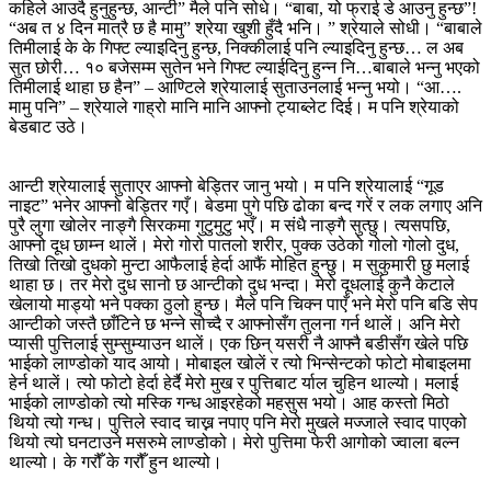
कहिले आउदै हुनुहुन्छ, आन्टी” मैले पनि सोधे। “बाबा, यो फ्राई डे आउनु हुन्छ”!
“अब त ४ दिन मात्रै छ है मामु” श्रेया खुशी हुँदै भनि। ” श्रेयाले सोधी। “बाबाले
तिमीलाई के के गिफ्ट ल्याइदिनु हुन्छ, निक्कीलाई पनि ल्याइदिनु हुन्छ… ल अब
सुत छोरी… १० बजेसम्म सुतेन भने गिफ्ट ल्याईदिनु हुन्न नि…बाबाले भन्नु भएको
तिमीलाई थाहा छ हैन” – आण्टिले श्रेयालाई सुताउनलाई भन्नु भयो। “आ….
मामु पनि” – श्रेयाले गाह्रो मानि मानि आफ्नो ट्याब्लेट दिई। म पनि श्रेयाको
बेडबाट उठे।
आन्टी श्रेयालाई सुताएर आफ्नो बेड्तिर जानु भयो। म पनि श्रेयालाई “गूड
नाइट” भनेर आफ्नो बेड्तिर गएँ। बेडमा पुगे पछि ढोका बन्द गरें र लक लगाए अनि
पुरै लुगा खोलेर नाङ्गै सिरकमा गुटुमुटु भएँ। म संधै नाङ्गै सुत्छु। त्यसपछि,
आफ्नो दूध छाम्न थालें। मेरो गोरो पातलो शरीर, पुक्क उठेको गोलो गोलो दुध,
तिखो तिखो दुधको मुन्टा आफैलाई हेर्दा आफैं मोहित हुन्छु। म सुकुमारी छु मलाई
थाहा छ। तर मेरो दुध सानो छ आन्टीको दुध भन्दा। मेरो दूधलाई कुनै केटाले
खेलायो माड्यो भने पक्का ठुलो हुन्छ। मैले पनि चिक्न पाएँ भने मेरो पनि बडि सेप
आन्टीको जस्तै छाँटिने छ भन्ने सोच्दै र आफ्नोसँग तुलना गर्न थालें। अनि मेरो
प्यासी पुत्तिलाई सुम्सुम्याउन थालें। एक छिन् यसरी नै आफ्नै बडीसँग खेले पछि
भाईको लाण्डोको याद आयो। मोबाइल खोलें र त्यो भिन्सेन्टको फोटो मोबाइलमा
हेर्न थालें। त्यो फोटो हेर्दा हेर्दै मेरो मुख र पुत्तिबाट र्याल चुहिन थाल्यो। मलाई
भाईको लाण्डोको त्यो मस्कि गन्ध आइरहेको महसुस भयो। आह कस्तो मिठो
थियो त्यो गन्ध। पुत्तिले स्वाद चाख्न नपाए पनि मेरो मुखले मज्जाले स्वाद पाएको
थियो त्यो घनटाउने मसरुमे लाण्डोको। मेरो पुत्तिमा फेरी आगोको ज्वाला बल्न
थाल्यो। के गरौँ के गरौँ हुन थाल्यो।