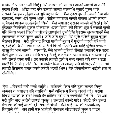
म जोसले पागल भएकी थिएँ। मेरो कल्पनाको सागरमा आउने लाण्डो आज मेरै
मुखमा थियो। आँखा बन्द गरेर उसको लाण्डो तलमाथि मुसार्दै चुस्न थालें।
उसको गेडाहरु तुर्लुङ्ग तल झुण्डिएका थिए। मैले एउटा हातले उसको गेडा पनि
खेलाउदै, मस्त भएर चुस्न थालें। रोहित महाराजा जस्तो पोजमा आफ्नो लाण्डो
चुसिएको आनन्द उठाईरहेको थियो। मैले लगातार उसको लाण्डो चुसिरहें। मेरो
मुखबाट निस्केको थुकले र्यालब्याल भएको थियो, त्यो चिप्लो थुक र उसको फुसी
पनि मिक्स भएको चिप्लो पानीलाई लाण्डोको टुप्पोदेखि गेडसम्म लतपत्याउदै मैले
एकनासले लाण्डो चुस्न थाले। जति जति चुस्यो, मेरो पुत्ति उत्तिनै चुमुक चुमुक
भैरहेको थियो। मेरो पुत्तिबाट चिप्लो पानीको मुहान नै फुटेको जस्तो गरि पानी
चुहिरहेको थियो। त्यो लाण्डो अति नै चिप्लो भएपछि अब चाहिं पुत्तिमा पसाउन
सक्छु कि भन्ने लाग्यो। त्यसपछि, मैले आफ्नो पुत्तिको रौंलाई पन्साउदै एक पटक
फेरी पुत्तिमा पसाउन उ माथि चढे। ‘भाई, त तलबाट ठेल म माथिबाट छिराउछु’ –
भने, उसले त्यसै गर्यो। तर उसको लाण्डो दुलो नै नभए जस्तो गरि यता र उता
मात्रै चिप्लियो। जति निसाना ताकेर छिराउन खोज्दा पनि मरिगए पसेन। म त्यो
लाण्डो छिराउन पागल जस्तै क्रेजी भएकी थिए। मैले जोसैजोसमा भाईको ओठ नै
टोकीदिए।
‘ऐया…विस्तारै गर्न’ भन्यो भाईले। ‘माचिक्ने, किन यति ठुलो लाण्डो लिएर
जन्मेको त, पसाउन पनि नसकिने’ भन्दै अलिक म रिसाए जस्तो गरें। यसमा
बिचरा उसको के दोष! निक्कै बेर कोशिष गर्दा पनि नपसेपछि मैलेभने – ‘ल अब
मेरो पुत्ति चाट, म तेरो लाण्डो चुस्छु’। उसलाई कोल्टे पारे। कोल्टे परेर उसले
मेरो टाउकोलाई आफ्नो दुवै तिग्राले चेप्यो। मैले चाही उसको टाउकोलाई
तिग्राले चेपे। अब हामी एक अर्काको यौनाङ्ग जोड़जोडले चुस्न र चाट्न