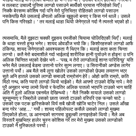
म तलबाट उचाल्दै पुत्तिमा लाण्डो पसाउने ब्यर्थैको प्रयास गरिरहेको थिएँ।
निक्कै बेरसम्म कोशिष गर्दा पनि मेरो पुत्तिभित्र रोहितको लाण्डो पसाउन
नसकेपछि मैले उसलाई अँगालो अलिक खुकुलो बनाए र किस गर्न थालें। उसले
पनि किस गरिरह्यो। ’ तर मलाई थाहा थियो जेनेग्राले गर्दा नै त्यस्तो भएको हो।
त्यसमाथि, मैले दुइवटा चक्की दुइसय एमजीको चियामा घोलिदिएकी थिएँ। मलाई
के थाहा यस्तो हुन्छ भनेर। शायद ओवर्डोज भयो कि। किशोरहरुको लाण्डो आफै
ठंकिन्छ, शायद जेनेग्राको आवश्यकता नै थिएन कि। मलाई कता कता चिन्ता
लाग्यो। कतै मेरो बदमाशीले गर्दा भाईलाई शारीरिक हानी पुर्याउने त होइन! उ पनि
अलिक चिन्तित भएको देखेर भने – ‘पख, म तेरो लाण्डोलाई शान्त पारिदिन्छु’ यति
भनेर मैले उसलाई बेडमा उत्तानो पारेर सुत्न लगाए। उ सिरानीको अण्डेस लागेर
उत्तानो पर्यो। अब मैले सबै लुगा खोलेर उसको लाण्डोको छेउमा लमतन्न भएर
सुते अनि हातले उसको लाण्डो समाउदै राम्रोसंग हेरें। ओहो कति राम्रो, कति
मिठो गन्ध, कति प्यारो लाण्डो थियो भाईको। मैले आफ्नो टाउको देखि नापे। मेरो
पुरै अनुहार भन्दा लामो थियो र फेदतिर अलिक पातलो भएपनि टाउको भाग चाहिं
अति नै ठुलो अलिक एबनर्मल देखिन्थ्यो। ’ मैले निक्कै मायाले उसको लाण्डो
सुम्सुम्याए र जिब्रोले उसको छाता जस्तो टाउको वरिपरि एक फन्को चाटे ।
उसको एक पटक झरिसकेको विर्य सबै खोजी खोजि चाटेर निल। उसले आँखा
बन्द गरेर ‘आह…’ गर्यो। शायद पहिलोपल्ट कसैले उसको लाण्डो मुखमा
लिएकोले होला, ऊ आनन्दको सागरमा डुबुल्की लगाइरहेको थियो। मैले अब
विस्तारै मुखभित्र हालेर चुस्न कोशिस गरें तर मेरो मुखमा उसको लाण्डोको
टाउको नै मुस्किलले पस्यो।