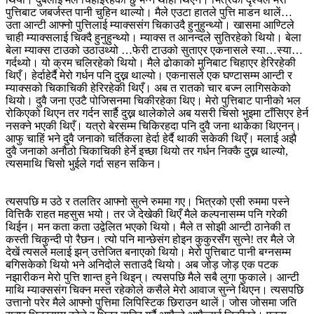
पुत्तिबाट जबर्जस्त पानी चुहिन थाल्यो। मैले एउटा हातले पुत्ति माडन थालें…
उता आन्टी आफ्नो पुत्तिलाई म्याक्ससंग चिकाउदै हुनुहुन्थ्यो। खासमा आण्टिले
चाही म्याक्सलाई चिक्दै हुनुहुन्थ्यो। म्याक्स त आनन्दले सुतिरहेको थियो। बेला
बेला म्याक्स टाउको उठाउथ्यो …फेरी टाउको सुताएर एकनासले स्या…स्या…
गर्दथ्यो। यो क्रम चलिरहेको थियो। मैले ढोकाको मुनिबाट चिहाएर हेरिरहेकी
थिएँ। हेर्दाहेर्दै मेरो गर्धन पनि दुख्न थाल्यो। एकनासले एक घण्टासम्म आन्टी र
म्याक्सको चिकाचिकी हेरिरहेकी थिएँ। अब त रातको चार बज्न लागिसकेको
थियो। दुवै जना एउटै पोजिसनमा चिकीरहेका थिए। मेरो पुत्तिबाट पानीको भल
रोकिएको थिएन तर गर्दन सार्है दुख्न थालेकोले अब यसरी चिसो भुइमा टाँसिएर हेर्न
नसक्ने भएकी थिएँ। यत्रो बेरसम्म चिकिरहदा पनि दुवै जना थाकेका थिएनन्।
आफु चाहिं भने दुवै जनाको चर्तिकला हेर्दा हेर्दै थाकी सकेकी थिएँ। मलाई अझै
दुवै जनाको अनौठो चिकाचिकी हेर्ने इच्छा थियो तर गर्धन निक्कै दुख्न थाल्यो,
त्यसमाथि चिसो भुईले गर्दा सहन सकिन।
त्यसपछि म उठे र तलतिर आफ्नो सुत्ने रुममा गए। भित्रको एसी रुममा पस्ने
वित्तिकै राहत महसुस भयो। तर जे देखेकी थिएँ मैले कल्पनासम्म पनि गरेकी
थिईन। मन कता कता उद्वेलित भएको थियो। मैले त सोझी आन्टी ठानेकी त
कस्ती चिकुन्दी पो रैछन। त्यो पनि मान्छेसंग होइन कुकुरसँग सुत्ने! तर मैले जे
देखें त्यसले मलाई झन् उत्तेजित बनाएको थियो। मेरो पुत्तिबाट पानी बग्नसम्म
बगिसकेको थियो भने अनिदोले सताउदै थियो। अब जोड़ जोड़ एक पटक
नझारीकन मेरो पुत्ति शान्त हुने थिइन्। त्यसपछि मैले सबै लुगा फुकाले। आन्टी
माथि म्याक्ससंग चिक्न मस्त रहेकोले कसैले मेरो आवाज सुन्ने थिएन। त्यसपछि
उत्तानो परेर मैले आफ्नो पुत्तिमा लिपिस्टिक छिराउन थालें। जोस जोसमा जति