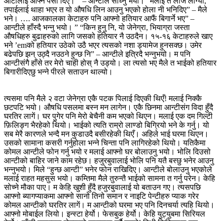
आंटीलाई आफ्नै पैसा दिए। ” – आन्टीले सोध्नु भयो। “मलाई त लाज लाग्यो,
तपाईलाई थाहा भएर त यो औषधि लिन आउनु भएको होला नी भनिदिए” – मैले
भने। …. आजकालका केटाहरु पनि आफ्नो हतियार आफैं बिगार्ने भए” –
आन्टीले हाँस्दै भन्नु भयो। ” “किन हुनु नि, यो जेनेग्रा, भियाग्रा जस्ता
औषधिहरु बुढाहरुको लागि जसको हतियार नै उठदैन। १५-१६ केटाहरुले खाए
भने ’emको हतियार उठेको उठै भएर त्यसको नशा ड्यामेज हुनसक्छ। उमेर
बढेपछि झन् उठ्दै नउठने हुन्छ नि” – आन्टीले इत्रिदै भन्नुभयो। म पनि
आन्टीसंगै हाँसे तर मेरो चाही होस् नै उड्यो। ला त्यसो भए मैले त भाईको हतियार
बिगारीदिएछु भन्ने पीरले सताउन थाल्यो।
त्यसमा पनि मैले २ वटा जेनेग्रा एकै पटक पिलाई दिएकी थिएँ! मलाई निक्कै
छटपटि भयो। औषधि पसलमा बस्न मन लागेन। एकै छिनमा आन्टीसंग विदा हुँदै
घरतिर लागें। घर पुगेर पनि मेरो बेचैनी कम भएको थिएन। मलाई एक दम गिल्टी
फ़िलिङ्ग भैरहेको थियो। भाईको त्यति राम्रो लाण्डो बिग्रियो भने के गर्नु। यो
सब मेरै कारणले भन्दै मन कुडाउदै बसीरहेकी थिएँ। अहिले भाई घरमा थिएन।
उसको सामाना कसरी गर्नुहोला भन्ने चिन्ता पनि लागिरहेको थियो। यतिकैमा
कोमल आन्टीले फोन गर्नु भयो र मलाई आफ्नो घर बोलाउनु भयो। भोलि दिउसो
आन्टीको बाहिर जाने काम रहेछ। हजुरबुवालाई भोलि पनि यतै बस्छु भनेर आउनु
भन्नुभयो। मिले “हुन्छ आन्टी” भनेर फोन राखिदिए। आन्टीले बोलाउनु भएकोले
मलाई राहत महसुस भयो। कम्तिमा मैले तुरुन्तै भाईको सामना त गर्नु परेन। केहि
सोच्ने मौका पाए। म केहि खुशी हुँदै हजुरबुवालाई यो बताउन गए। त्यसपछि
आफ्नो ब्यागप्याकमा आफ्नो सानो तिनो समान र नाइटि पेन्टीहरु प्याक गरेर
कोमल आन्टीको घरतिर लागें। म आन्टीको घरमा भए पनि दिनचर्या त्यहि थियो।
आफ्नो मोबाईल लियो। इन्स्टा हेर्यो। फेसबुक हेर्यो। केहि युट्युबमा सिरियल