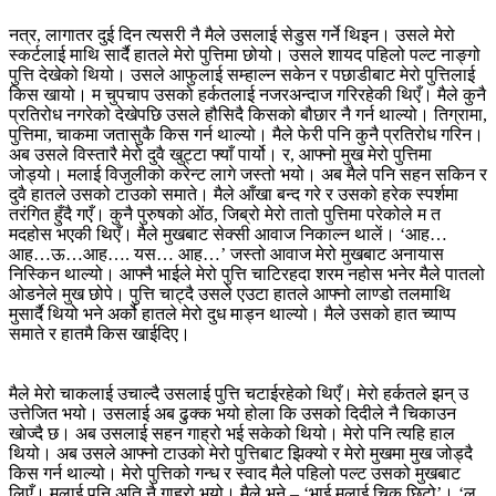
नत्र, लागातर दुई दिन त्यसरी नै मैले उसलाई सेडुस गर्ने थिइन। उसले मेरो
स्कर्टलाई माथि सार्दै हातले मेरो पुत्तिमा छोयो। उसले शायद पहिलो पल्ट नाङ्गो
पुत्ति देखेको थियो। उसले आफुलाई सम्हाल्न सकेन र पछाडीबाट मेरो पुत्तिलाई
किस खायो। म चुपचाप उसको हर्कतलाई नजरअन्दाज गरिरहेकी थिएँ। मैले कुनै
प्रतिरोध नगरेको देखेपछि उसले हौसिदै किसको बौछार नै गर्न थाल्यो। तिग्रामा,
पुत्तिमा, चाकमा जतासुकै किस गर्न थाल्यो। मैले फेरी पनि कुनै प्रतिरोध गरिन।
अब उसले विस्तारै मेरो दुवै खुट्टा फ्याँ पार्यो। र, आफ्नो मुख मेरो पुत्तिमा
जोड्यो। मलाई विजुलीको करेन्ट लागे जस्तो भयो। अब मैले पनि सहन सकिन र
दुवै हातले उसको टाउको समाते। मैले आँखा बन्द गरे र उसको हरेक स्पर्शमा
तरंगित हुँदै गएँ। कुनै पुरुषको ओंठ, जिब्रो मेरो तातो पुत्तिमा परेकोले म त
मदहोस भएकी थिएँ। मैले मुखबाट सेक्सी आवाज निकाल्न थालें। ‘आह…
आह…ऊ…आह…. यस… आह…’ जस्तो आवाज मेरो मुखबाट अनायास
निस्किन थाल्यो। आफ्नै भाईले मेरो पुत्ति चाटिरहदा शरम नहोस भनेर मैले पातलो
ओडनेले मुख छोपे। पुत्ति चाट्दै उसले एउटा हातले आफ्नो लाण्डो तलमाथि
मुसार्दै थियो भने अर्को हातले मेरो दुध माड्न थाल्यो। मैले उसको हात च्याप्प
समाते र हातमै किस खाईदिए।
मैले मेरो चाकलाई उचाल्दै उसलाई पुत्ति चटाईरहेको थिएँ। मेरो हर्कतले झन् उ
उत्तेजित भयो। उसलाई अब ढुक्क भयो होला कि उसको दिदीले नै चिकाउन
खोज्दै छ। अब उसलाई सहन गाह्रो भई सकेको थियो। मेरो पनि त्यहि हाल
थियो। अब उसले आफ्नो टाउको मेरो पुत्तिबाट झिक्यो र मेरो मुखमा मुख जोड्दै
किस गर्न थाल्यो। मेरो पुत्तिको गन्ध र स्वाद मैले पहिलो पल्ट उसको मुखबाट
लिएँ। मलाई पनि अति नै गाह्रो भयो। मैले भने – ‘भाई मलाई चिक छिटो’। ‘ल