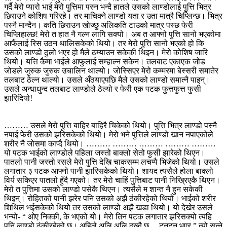
गर्दै मेरो प्यारो भाई मेरो पुत्तिमा पस्न भन्दै हातले उसको लाण्डोलाई पुत्ति भित्र
छिराउने कोशिष गरिरहे। तर माचिक्ने लाण्डो यता र उता मात्रै चिप्लिन्छ। भित्र
पस्नै मान्दैन। कति छिराउन खोज्छु अलिकति टाउको मात्र पस्छ फेरी
चिप्लिहाल्छ! मेरो त हात नै गल्न लागि सक्यो। अब त आफ्नो पुत्ति सानो भएकोमा
आफैंलाई रिस उठन थालिसकेको थियो। तर मेरो पुत्ति सानो भएको हो कि
उसको लाण्डो ठुलो भएर हो मैले ठम्याउन सकेकी थिइन। मेरो कोशिष जारि
थियो। यत्ति कैमा भाईले आफुलाई सम्हाल्न सकेन। तलबाट एकाएक जोड
जोडले जुरुक जुरुक उचालिन थाल्यो। जोस्सिएर मेरो कम्मरमा बेस्सरी समातेर
तलबाट ठेल्न थाल्यो। उसले अँठयाएपछि मैले उसको लाण्डो समात्नै पाइन्।
उसले अन्धाधुन्द तलबाट लाण्डोले ठेल्यो र फेरी एक पटक फुत्तफुत्त फुसी
झारिदियो!
……… उसले मेरो पुत्ति बाहिर बाहिरै चिकेको थियो। पुत्ति भित्र लाण्डो पस्नै
नपाई फेरी उसको झरिसकेको थियो। मेरो भने पुत्तिले लाण्डो खान नपाएकोले
शरीर नै जोसमा काप्दै थियो। ……… ……… ……… ……… ………
यो पटक भाईको लाण्डोले पहिला जस्तो बाक्लो सेतो फुसी झारेको थिएन।
पातलो पानी जस्तो रसले मेरो पुत्ति देखि चाकसम्म लचप्पै भिजेको थियो। उसले
लगातार ३ पटक आफ्नो पानी झारिसकेको थियो। शायद त्यसैले होला बाक्लो
विर्य सकिएर पातलो हुँदै गएको। तर मेरो चाहिं पुत्तिबाट पानी निख्रिएकै थिएन।
मेरो त पुत्तिमा उसको लाण्डो पसेकै थिएन। त्यसैले म शान्त नै हुन सकेकी
थिइन्। रोहितको पानी झरेर पनि उसको अझै ठंकीरहेको थियो। भाईको शरीर
शिथिल भईसकेको थियो तर उसको लाण्डो अझै खडा थियो। यो देखेर उसले
भन्यो- “ ओए निक्की, के भएको यो। मेरो तिन पटक लगातार झरिसक्यो त्यहि
पनि लाण्डो ठंकीरहेको छ। अहिले अलि अलि दुख्दै छ… टनटन भएर ” त्यो सुन्ने