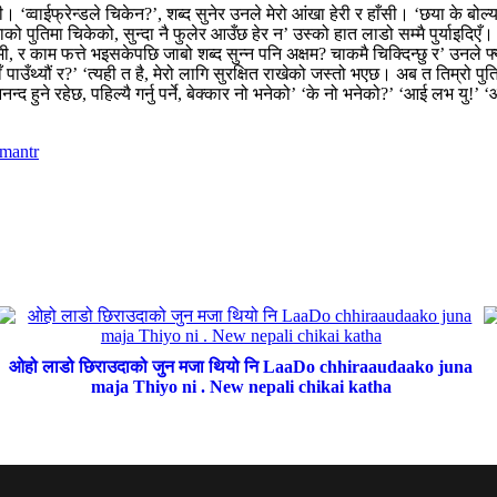
‘व्वाईफ्रेन्डले चिकेन?’, शब्द सुनेर उनले मेरो आंखा हेरी र हाँसी। ‘छया के बोल्य
 पुतिमा चिकेको, सुन्दा नै फुलेर आउँछ हेर न’ उस्को हात लाडो सम्मै पुर्याइदिएँ।
िमी, र काम फत्ते भइसकेपछि जाबो शब्द सुन्न पनि अक्षम? चाकमै चिक्दिन्छु र’ उनले फ
ँ पाउँथ्यौं र?’ ‘त्यही त है, मेरो लागि सुरक्षित राखेको जस्तो भएछ। अब त तिम्रो पुत
आनन्द हुने रहेछ, पहिल्यै गर्नु पर्ने, बेक्कार नो भनेको’ ‘के नो भनेको?’ ‘आई लभ य
 mantr
ओहो लाडो छिराउदाको जुन मजा थियो नि LaaDo chhiraaudaako juna
maja Thiyo ni . New nepali chikai katha