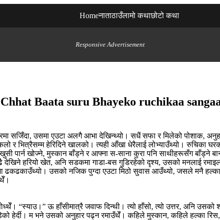
Home
नाता
ठाउँ
लामो कथा
छोटो कथा
Responsive Advertisement
ी । Chhat Baata suru Bhayeko ruchikaa sang
रमा सजिँदा, उसमा एउटा अलगै आभा देखिन्थ्यो। सधैं सफा र मिलेको पोशाक, अनुहा
 र भित्रैसम्म हेरिदिने खालको। त्यही आँखा धेरैलाई लोभ्याउँथ्यो। रुचिका घरकी 
ी पार्न खोज्ने, मुस्कान बाँड्ने र आफ्ना स-साना कुरा पनि साथीहरूसँग बाँड्ने 
देखिने हरियो खेत, अनि सडकमा गाडा-बस गुडिरहेको दृश्य, उसको मनलाई रमाइलो बन
टु छालमा ढकढकाउँथ्यो। उसको नजिक पुग्दा एउटा मिठो सुवास आउँथ्यो, जसले मनै हल्
दथेँ।
सोध्थेँ। “स्याउ।” ऊ हाँसीमात्रै जवाफ दिन्थी। त्यो हाँसो, त्यो उत्तर, अनि उस
डेको हेर्दी। म भने उसको अनुहार पढ्न रमाउँथेँ। कहिले मुस्कान, कहिले हल्का र