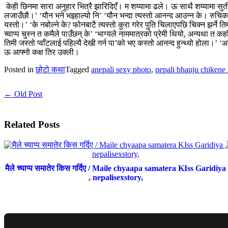
केही छिनमा सारा अनुहार भित्रै झारिदिएँ। म शय्यामा ढले। ऊ साथै शय्यामा सुती। 
लजाउँछौ।’ ‘यौन भने भइहाल्यो नि’ ‘यौन भन्दा त्यस्तो आनन्द आउन्न के। रुचिकाको
यस्तो।’ ‘के नबोल्ने के? फोनबाटै त्यस्तो कुरा गरेर पुति चिलाएपछि चिक्न झर्ने त
च्वाप्प चुस्न त कमैले पाउँछन् के’ ‘भाग्यले नाममात्रको प्रेमी थियो, अन्यथा त कहा
तिमी जस्तो प्वाँटलाई पहिल्यै देखी गर्न पा’को भए कस्तो आनन्द हुन्थ्यो होला।’ ‘
ऊ आफ्नो कक्ष तिर उक्ली।
Posted in
छोटो कथा
Tagged
anepali sexy photo
,
nepali bhauju chikene
← Old Post
Related Posts
मैले च्याप्प समातेर किस गर्दिए / Maile chyaapa samatera KIss Garidiya
, nepalisexstory,