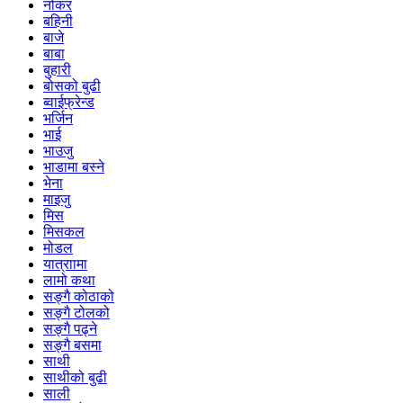
नोकर
बहिनी
बाजे
बाबा
बुहारी
बोसको बुढी
ब्वाईफ्रेन्ड
भर्जिन
भाई
भाउजु
भाडामा बस्ने
भेना
माइजु
मिस
मिसकल
मोडल
यात्राामा
लामो कथा
सङ्गै कोठाको
सङ्गै टोलको
सङ्गै पढ्ने
सङ्गै बसमा
साथी
साथीको बुढी
साली