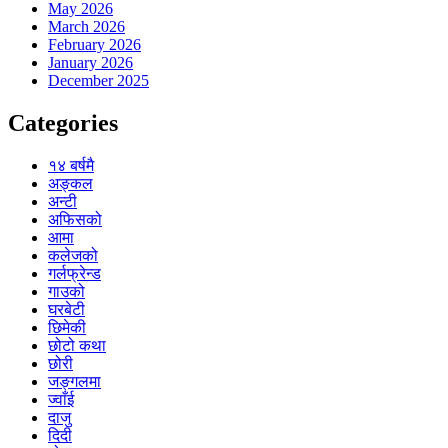
May 2026
March 2026
February 2026
January 2026
December 2025
Categories
१४ बर्षमै
अङ्कल
अन्टी
अफिसको
आमा
कलेजको
गर्लफ्रेन्ड
गाउको
घरबेटी
छिमेकी
छोटो कथा
छोरी
जङ्गलमा
ज्वाँई
दाजु
दिदी