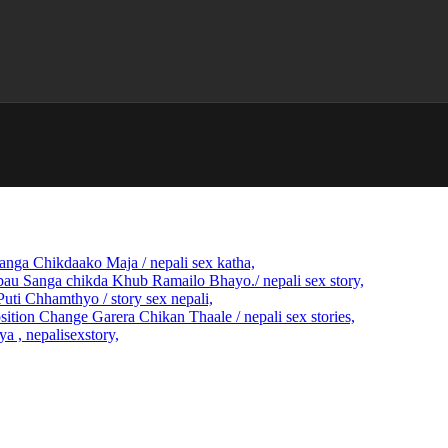
 sanga Chikdaako Maja / nepali sex katha,
ulobau Sanga chikda Khub Ramailo Bhayo./ nepali sex story,
 Puti Chhamthyo / story sex nepali,
sition Change Garera Chikan Thaale / nepali sex stories,
ya , nepalisexstory,