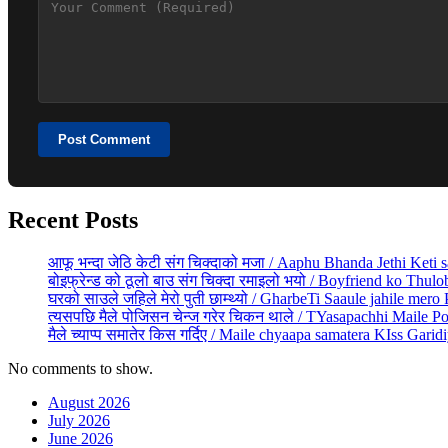
Post Comment
Recent Posts
आफू भन्दा जेठि केटी संग चिक्दाको मजा / Aaphu Bhanda Jethi Keti
बोइफ्रेन्ड को ठूलो बाउ संग चिक्दा रमाइलो भयो / Boyfriend ko Th
घरको साउले जहिले मेरो पुती छाम्थ्यो / GharbeTi Saaule jahile mero
त्यसपछि मैले पोजिसन चेन्ज गरेर चिकन थाले / TYasapachhi Maile Po
मैले च्याप्प समातेर किस गर्दिए / Maile chyaapa samatera KIss Garidi
No comments to show.
August 2026
July 2026
June 2026